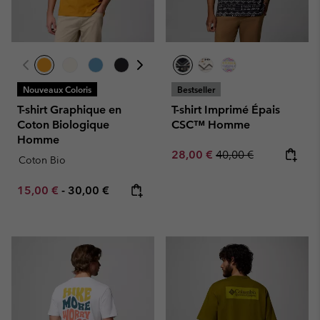
Nouveaux Coloris
Bestseller
T-shirt Graphique en
T-shirt Imprimé Épais
Coton Biologique
CSC™ Homme
Homme
Sale price:
Regular price:
28,00 €
40,00 €
Coton Bio
Minimum sale price:
Maximum price:
15,00 €
-
30,00 €