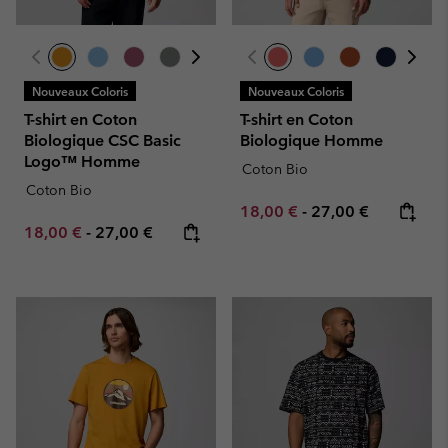
Nouveaux Coloris
Nouveaux Coloris
T-shirt en Coton
T-shirt en Coton
Biologique CSC Basic
Biologique Homme
Logo™ Homme
Coton Bio
Coton Bio
Minimum sale price:
Maximum price:
18,00 €
-
27,00 €
Minimum sale price:
Maximum price:
18,00 €
-
27,00 €