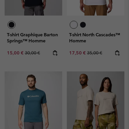
T-shirt Graphique Barton
T-shirt North Cascades™
Springs™ Homme
Homme
Sale price:
Regular price:
Sale price:
Regular price:
15,00 €
30,00 €
17,50 €
35,00 €