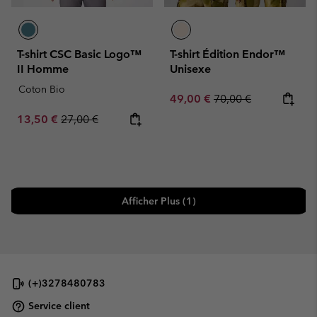
T-shirt CSC Basic Logo™
T-shirt Édition Endor™
II Homme
Unisexe
Coton Bio
Sale price:
Regular price:
49,00 €
70,00 €
Sale price:
Regular price:
13,50 €
27,00 €
Afficher Plus (1)
(+)3278480783
Service client