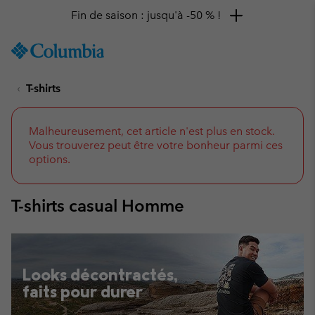
Remise de 10 % à saisir
SKIP
Columbia
TO
Sportswear
CONTENT
T-shirts
SKIP
TO
MAIN
NAV
Malheureusement, cet article n'est plus en stock.
Vous trouverez peut être votre bonheur parmi ces
SKIP
options.
TO
SEARCH
T-shirts casual Homme
Looks décontractés,
faits pour durer