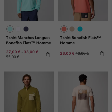
T-shirt Manches Longues
T-shirt Bonefish Flats™
Bonefish Flats™ Homme
Homme
Minimum sale price:
Maximum sale price:
Regular price:
27,00 €
-
33,00 €
Sale price:
Regular price:
28,00 €
40,00 €
55,00 €