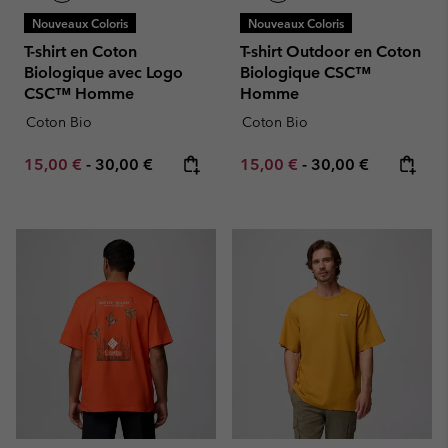
Nouveaux Coloris
Nouveaux Coloris
T-shirt en Coton
T-shirt Outdoor en Coton
Biologique avec Logo
Biologique CSC™
CSC™ Homme
Homme
Coton Bio
Coton Bio
Minimum sale price:
Maximum price:
Minimum sale price:
Maximum price:
15,00 €
-
30,00 €
15,00 €
-
30,00 €