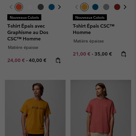
Nouveaux Coloris
Nouveaux Coloris
T-shirt Épais avec
T-shirt Épais CSC™
Graphisme au Dos
Homme
CSC™ Homme
Matière épaisse
Matière épaisse
Minimum sale price:
Maximum price:
21,00 €
-
35,00 €
Minimum sale price:
Maximum price:
24,00 €
-
40,00 €