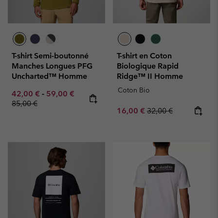
T-shirt Semi-boutonné
T-shirt en Coton
Manches Longues PFG
Biologique Rapid
Uncharted™ Homme
Ridge™ II Homme
Coton Bio
Minimum sale price:
Maximum sale price:
Regular price:
42,00 €
-
59,00 €
85,00 €
Sale price:
Regular price:
16,00 €
32,00 €