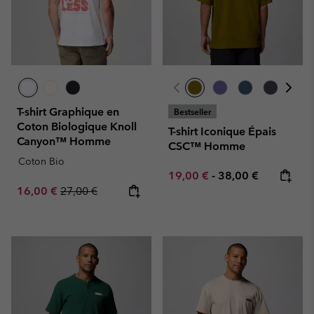
T-shirt Graphique en
Bestseller
Coton Biologique Knoll
T-shirt Iconique Épais
Canyon™ Homme
CSC™ Homme
Coton Bio
Minimum sale price:
Maximum price:
19,00 €
-
38,00 €
Sale price:
Regular price:
16,00 €
27,00 €