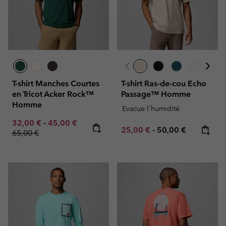
T-shirt Manches Courtes
T-shirt Ras-de-cou Echo
en Tricot Acker Rock™
Passage™ Homme
Homme
Evacue l'humidité
Minimum sale price:
Maximum sale price:
Regular price:
32,00 €
-
45,00 €
Minimum sale price:
Maximum price:
25,00 €
-
50,00 €
65,00 €