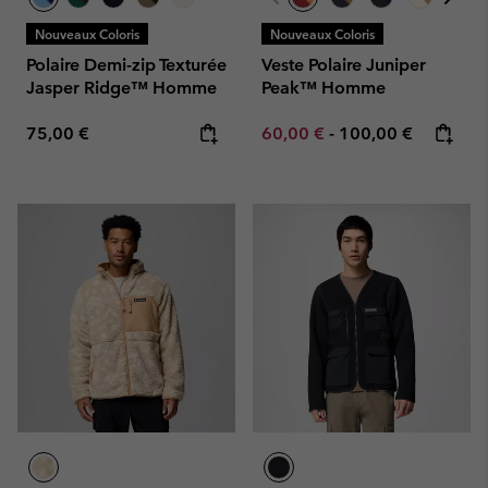
Nouveaux Coloris
Nouveaux Coloris
Polaire Demi-zip Texturée
Veste Polaire Juniper
Jasper Ridge™ Homme
Peak™ Homme
Regular price:
Minimum sale price:
Maximum price:
75,00 €
60,00 €
-
100,00 €