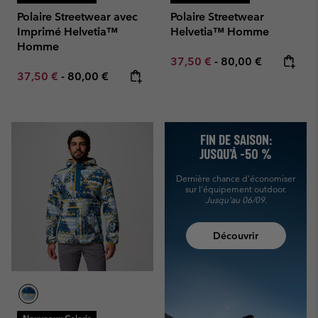
Polaire Streetwear avec
Polaire Streetwear
Imprimé Helvetia™
Helvetia™ Homme
Homme
Minimum sale price:
Maximum price:
37,50 €
-
80,00 €
Minimum sale price:
Maximum price:
37,50 €
-
80,00 €
FIN DE SAISON:
JUSQU’À -50 %
Dernière chance d'économiser
sur l'équipement outdoor.
Jusqu'au 06/09.
Découvrir
Nouveaux Coloris