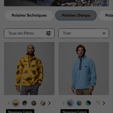
Polaires Techniques
Polaires Sherpa
Pola
Tous les filtres
Trier
Nouveaux Coloris
Nouveaux Coloris