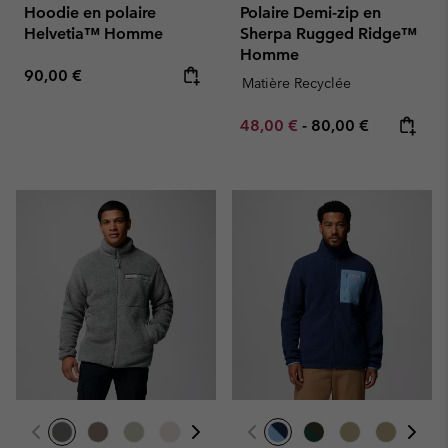
Hoodie en polaire
Polaire Demi-zip en
Helvetia™ Homme
Sherpa Rugged Ridge™
Homme
Regular price:
90,00 €
Matière Recyclée
Minimum sale price:
Maximum price:
48,00 €
-
80,00 €