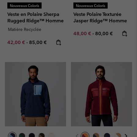
Nouveaux Coloris
Nouveaux Coloris
Veste en Polaire Sherpa
Veste Polaire Texturée
Rugged Ridge™ Homme
Jasper Ridge™ Homme
Matière Recyclée
Minimum sale price:
Maximum price:
48,00 €
-
80,00 €
Minimum sale price:
Maximum price:
42,00 €
-
85,00 €