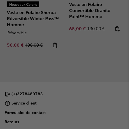
Veste en Polaire
Nouveaux Coloris
Convertible Granite
Veste en Polaire Sherpa
Point™ Homme
Réversible Winter Pass™
Homme
Sale price:
Regular price:
65,00 €
130,00 €
Réversible
Sale price:
Regular price:
50,00 €
100,00 €
(+)3278480783
Service client
Formulaire de contact
Retours