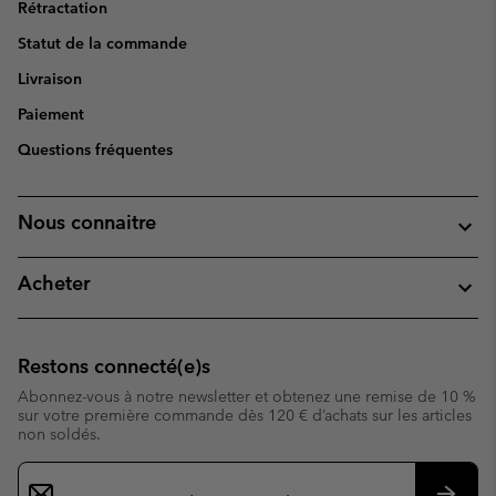
Rétractation
Statut de la commande
Livraison
Paiement
Questions fréquentes
Nous connaitre
Acheter
Restons connecté(e)s
Abonnez-vous à notre newsletter et obtenez une remise de 10 %
sur votre première commande dès 120 € d’achats sur les articles
non soldés.
Inscription
par