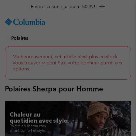
Fin de saison : jusqu'à -50 % !
SKIP
Columbia
TO
Sportswear
CONTENT
Polaires
SKIP
TO
MAIN
NAV
Malheureusement, cet article n'est plus en stock.
Vous trouverez peut être votre bonheur parmi ces
SKIP
options.
TO
SEARCH
Polaires Sherpa pour Homme
Chaleur au
quotidien avec style.
Polaire en sherpa cosy
alliant confort et style.