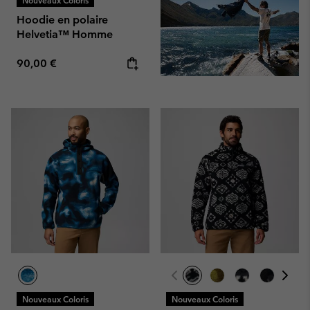
Hoodie en polaire
Helvetia™ Homme
Regular price:
90,00 €
Nouveaux Coloris
Nouveaux Coloris