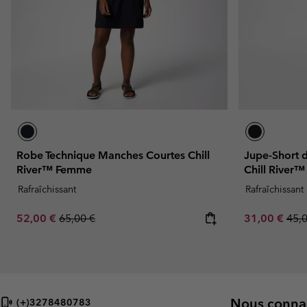
Robe Technique Manches Courtes Chill
Jupe-Short 
River™ Femme
Chill River
Rafraîchissant
Rafraîchissant
Sale price:
Regular price:
Sale price:
Regu
52,00 €
65,00 €
31,00 €
45,
Nous connai
(+)3278480783