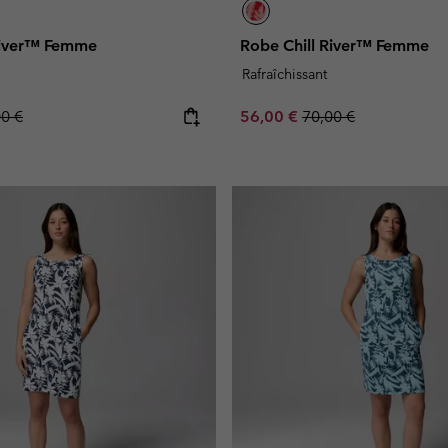
River™ Femme
Robe Chill River™ Femme
Rafraîchissant
lar price:
Sale price:
Regular price:
00 €
56,00 €
70,00 €