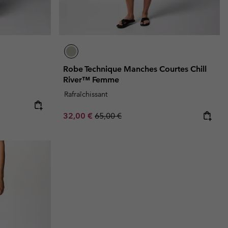
Robe Technique Manches Courtes Chill
River™ Femme
Rafraîchissant
Sale price:
Regular price:
32,00 €
65,00 €