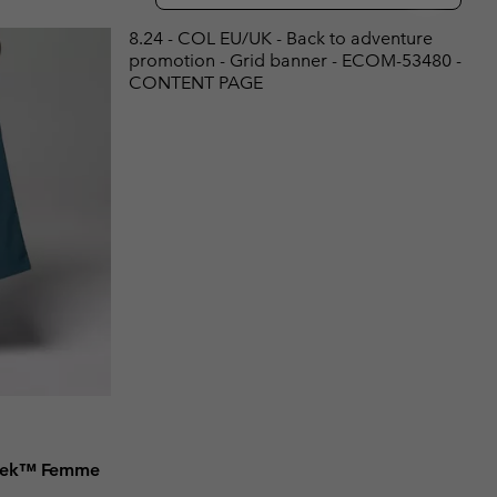
ours de cou
ours de cou
Guide Des Articles Imperméables
Guide Des Articles Imperméables
8.24 - COL EU/UK - Back to adventure
i & d'hiver
i & d'Hiver
promotion - Grid banner - ECOM-53480 -
CONTENT PAGE
 grandes tailles
articles femme
articles homme
Creek™ Femme