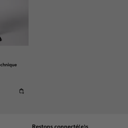
echnique
Restons connecté(e)s