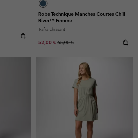
Robe Technique Manches Courtes Chill
River™ Femme
Rafraîchissant
Sale price:
Regular price:
52,00 €
65,00 €