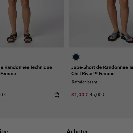
de Randonnée Technique
Jupe-Short de Randonnée T
™ Femme
Chill River™ Femme
Rafraîchissant
lar price:
Sale price:
Regular price:
00 €
31,00 €
45,00 €
tre
Acheter