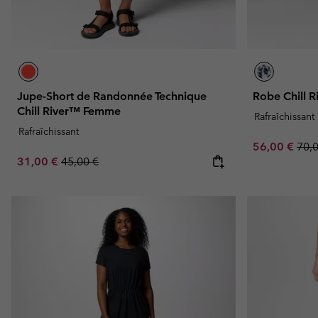
Jupe-Short de Randonnée Technique
Robe Chill 
Chill River™ Femme
Rafraîchissant
Rafraîchissant
Sale price:
Regu
56,00 €
70,
Sale price:
Regular price:
31,00 €
45,00 €