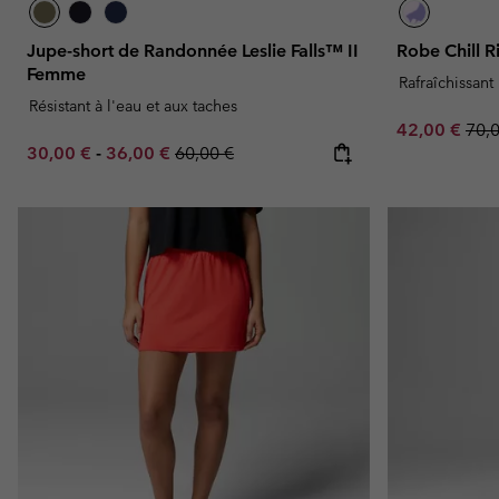
Jupe-short de Randonnée Leslie Falls™ II
Robe Chill 
Femme
Rafraîchissant
Résistant à l'eau et aux taches
Sale price:
Regu
42,00 €
70,
Minimum sale price:
Maximum sale price:
Regular price:
30,00 €
-
36,00 €
60,00 €