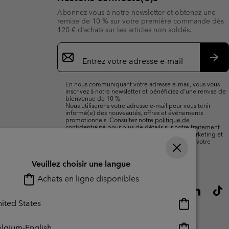
Abonnez-vous à notre newsletter et obtenez une
remise de 10 % sur votre première commande dès
120 € d’achats sur les articles non soldés.
Inscription
par
e-
S’a
mail
En nous communiquant votre adresse e-mail, vous vous
inscrivez à notre newsletter et bénéficiez d’une remise de
bienvenue de 10 %.
Nous utiliserons votre adresse e-mail pour vous tenir
informé(e) des nouveautés, offres et événements
promotionnels. Consultez notre
politique de
confidentialité
pour plus de détails sur notre traitement
des données vous concernant à des fins de marketing et
sur les moyens dont vous disposez pour retirer votre
consentement.
Veuillez choisir une langue
Achats en ligne disponibles
Achats
ited States
en
ligne
Achats
lgium-English