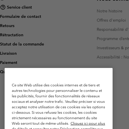
Service client
Notre histoire
Formulaire de contact
Offres d'emploi
Retours
Responsabilité d'
Rétractation
Programme d’entr
Statut de la commande
Investisseurs & p
Livraison
Accessibilité : 
Paiement
Questions fréquentes
Ce site Web utilise des cookies internes et de tiers et
autres technologies pour personnaliser le contenu et
les publicités, fournir des fonctionnalités de réseaux
sociaux et analyser notre trafic. Veuillez préciser si vous
acceptez notre utilisation de ces cookies via les options
ci-dessous. Si vous refusez les cookies, les cookies
strictement nécessaires au fonctionnement du site
Web seront tout de même utilisés.
Cliquez ici pour plus
de détails et consulter notre Déclaration complète sur