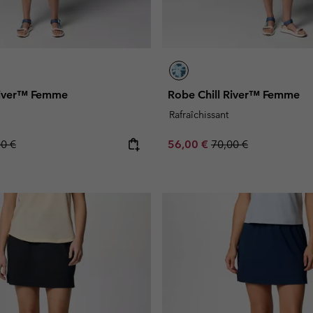
River™ Femme
Robe Chill River™ Femme
Rafraîchissant
lar price:
Sale price:
Regular price:
00 €
56,00 €
70,00 €