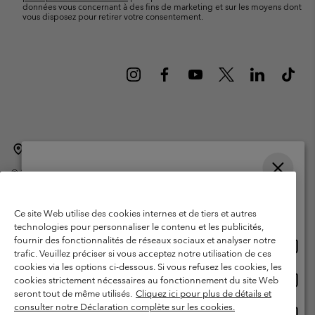
données vous concernant à des fins de marketing et sur les moyens dont
vous disposez pour retirer votre consentement.
Belgique (français)
English ›
Nederlands ›
|
|
©
2026
Columbia Sportswear International Sarl. Avenue des Morgines, 12
1213 Petit-Lancy Switzerland. Tous droits réservés.
Veuillez choisir une langue
Conditions d'utilisation
Conditions Générales de Vente
Achats en ligne disponibles
Ce site Web utilise des cookies internes et de tiers et autres
Garanties Légales
Politique de confidentialité
technologies pour personnaliser le contenu et les publicités,
fournir des fonctionnalités de réseaux sociaux et analyser notre
Achat
United States
Conditions d'utilisation - Membres
trafic. Veuillez préciser si vous acceptez notre utilisation de ces
en
cookies via les options ci-dessous. Si vous refusez les cookies, les
Conditions D'utilisation - Contenu généré par l'utilisateur
Impressum
ligne
Achat
Belgium-English
cookies strictement nécessaires au fonctionnement du site Web
dispon
en
Cookies
seront tout de même utilisés.
Cliquez ici pour plus de détails et
ligne
consulter notre Déclaration complète sur les cookies.
Achat
Belgium-Français