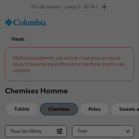
Remise de 10 % à saisir
SKIP
Columbia
TO
Sportswear
CONTENT
Hauts
SKIP
TO
MAIN
NAV
Malheureusement, cet article n'est plus en stock.
Vous trouverez peut être votre bonheur parmi ces
SKIP
options.
TO
SEARCH
Chemises Homme
T-shirts
Chemises
Polos
Sweats e
Tous les filtres
Trier