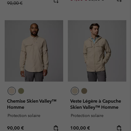
90,00 €
Chemise Skien Valley™
Veste Légère à Capuche
Homme
Skien Valley™ Homme
Protection solaire
Protection solaire
Regular price:
Regular price:
90,00 €
100,00 €