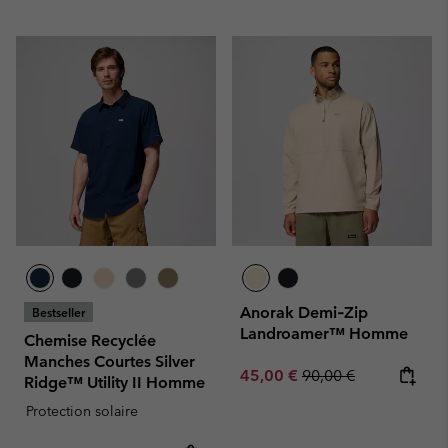
Anorak Demi‑Zip
Bestseller
Landroamer™ Homme
Chemise Recyclée
Manches Courtes Silver
Sale price:
Regular price:
45,00 €
90,00 €
Ridge™ Utility II Homme
Protection solaire