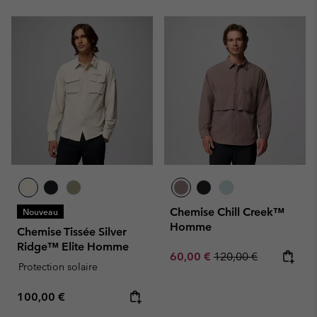
Chemise Chill Creek™
Nouveau
Homme
Chemise Tissée Silver
Ridge™ Elite Homme
Sale price:
Regular price:
60,00 €
120,00 €
Protection solaire
Regular price:
100,00 €