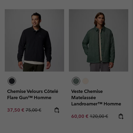
Chemise Velours Côtelé
Veste Chemise
Flare Gun™ Homme
Matelassée
Landroamer™ Homme
Sale price:
Regular price:
37,50 €
75,00 €
Sale price:
Regular price:
60,00 €
120,00 €