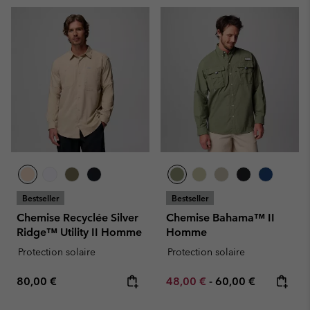
Bestseller
Bestseller
Chemise Recyclée Silver
Chemise Bahama™ II
Ridge™ Utility II Homme
Homme
Protection solaire
Protection solaire
Regular price:
Minimum sale price:
Maximum price:
80,00 €
48,00 €
-
60,00 €