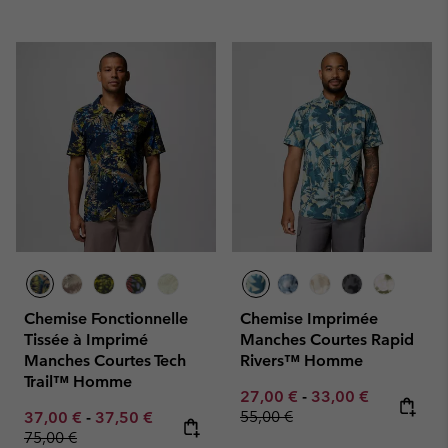
Chemise Fonctionnelle
Chemise Imprimée
Tissée à Imprimé
Manches Courtes Rapid
Manches Courtes Tech
Rivers™ Homme
Trail™ Homme
Minimum sale price:
Maximum sale pric
Regular pr
27,00 €
-
33,00 €
Minimum sale price:
Maximum sale price:
Regular price:
55,00 €
37,00 €
-
37,50 €
75,00 €