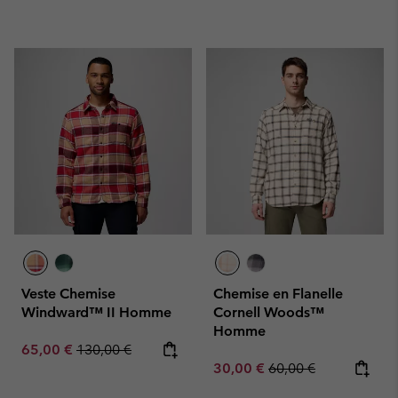
Veste Chemise
Chemise en Flanelle
Windward™ II Homme
Cornell Woods™
Homme
Sale price:
Regular price:
65,00 €
130,00 €
Sale price:
Regular price:
30,00 €
60,00 €