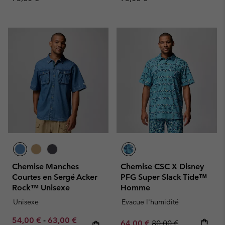
Chemise Manches
Chemise CSC X Disney
Courtes en Sergé Acker
PFG Super Slack Tide™
Rock™ Unisexe
Homme
Unisexe
Evacue l'humidité
Minimum sale price:
Maximum sale price:
Regular price:
54,00 €
-
63,00 €
Sale price:
Regular price:
64,00 €
80,00 €