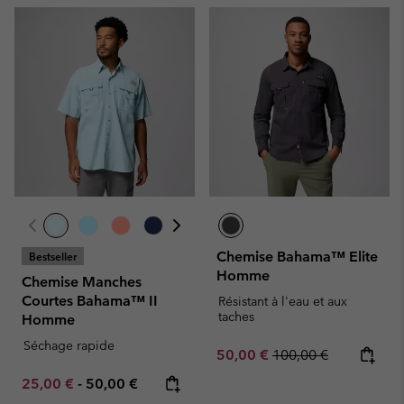
Chemise Bahama™ Elite
Bestseller
Homme
Chemise Manches
Courtes Bahama™ II
Résistant à l'eau et aux
taches
Homme
Séchage rapide
Sale price:
Regular price:
50,00 €
100,00 €
Minimum sale price:
Maximum price:
25,00 €
-
50,00 €