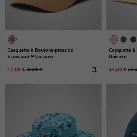
Casquette à Boutons-pression
Casquette à
Ecoscape™ Unisexe
Unisexe
Sale price:
Regular price:
Sale price:
Regu
17,00 €
35,00 €
24,00 €
35,