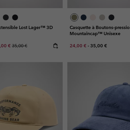
xtensible Lost Lager™ 3D
Casquette à Boutons-pressi
Mountaincap™ Unisexe
e price:
ximum sale price:
Regular price:
Minimum sale price:
Maximum price:
,00 €
35,00 €
24,00 €
-
35,00 €