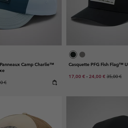
 Panneaux Camp Charlie™
Casquette PFG Fish Flag™ U
exe
Minimum sale price:
Maximum sale pric
Regular pr
17,00 €
-
24,00 €
35,00 €
lar price:
00 €