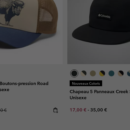
 Boutons-pression Road
Nouveaux Coloris
sexe
Chapeau 5 Panneaux Creek
Unisexe
Minimum sale price:
Maximum price:
lar price:
17,00 €
-
35,00 €
00 €