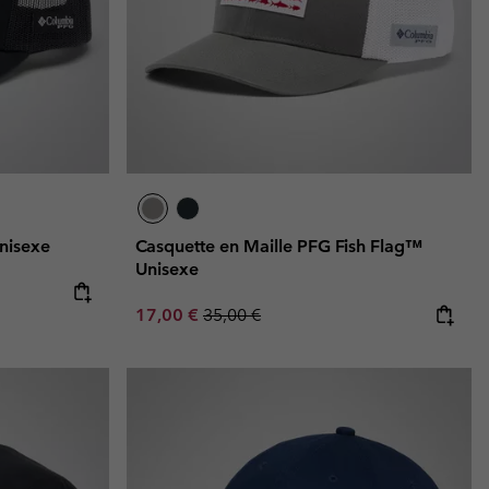
nisexe
Casquette en Maille PFG Fish Flag™
Unisexe
e:
ice:
Sale price:
Regular price:
17,00 €
35,00 €