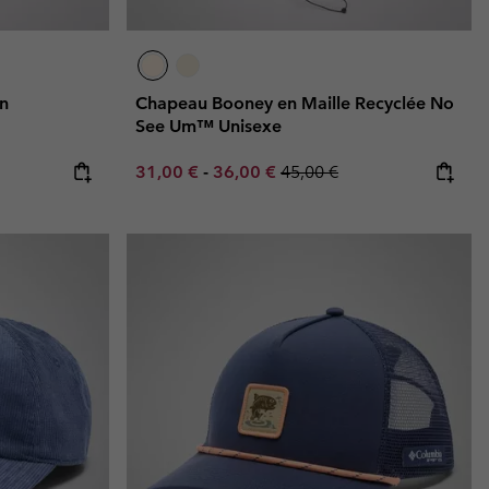
on
Chapeau Booney en Maille Recyclée No
See Um™ Unisexe
Minimum sale price:
Maximum sale price:
Regular price:
31,00 €
-
36,00 €
45,00 €