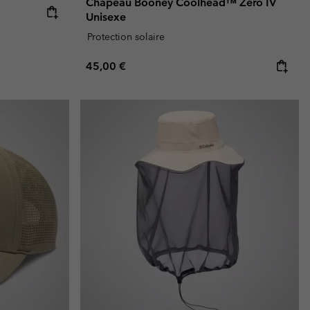
Chapeau Booney Coolhead™ Zero IV
Unisexe
Protection solaire
Regular price:
45,00 €