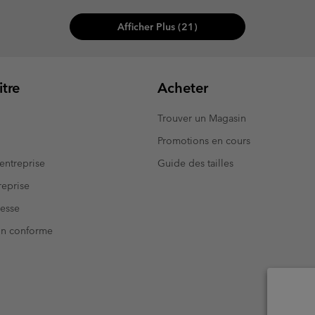
Afficher Plus (21)
tre
Acheter
Trouver un Magasin
Promotions en cours
entreprise
Guide des tailles
eprise
resse
Non conforme