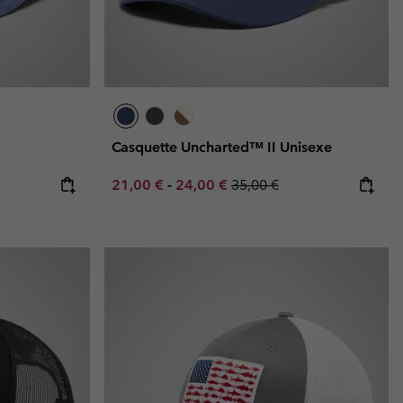
Casquette Uncharted™ II Unisexe
e:
ice:
Minimum sale price:
Maximum sale price:
Regular price:
21,00 €
-
24,00 €
35,00 €