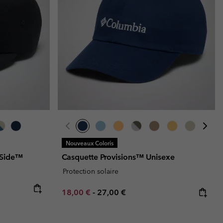
Nouveaux Coloris
 Side™
Casquette Provisions™ Unisexe
Protection solaire
Minimum sale price:
Maximum price:
18,00 €
-
27,00 €