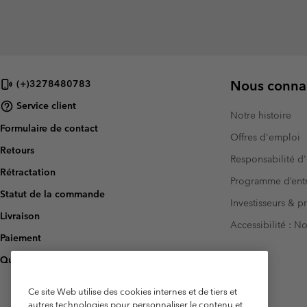
Nous connai
(+)3278480783
Service client
Notre histoire
Formulaire de contact
Offres d'emploi
Retours
Responsabilité d'
Rétractation
Programme d’entr
Statut de la commande
Investisseurs & p
Livraison
Accessibilité : 
Paiement
Questions fréquentes
Ce site Web utilise des cookies internes et de tiers et
autres technologies pour personnaliser le contenu et