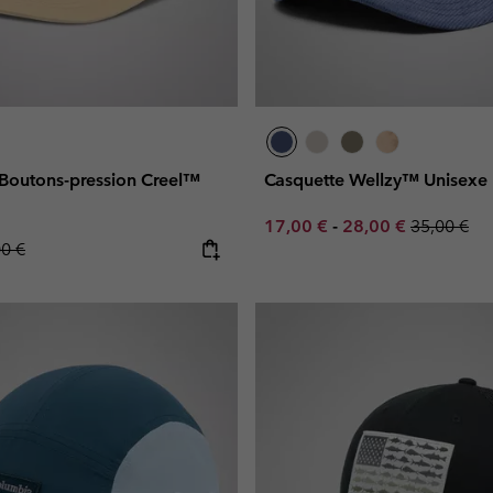
 Boutons-pression Creel™
Casquette Wellzy™ Unisexe
Minimum sale price:
Maximum sale pric
Regular pr
17,00 €
-
28,00 €
35,00 €
lar price:
00 €