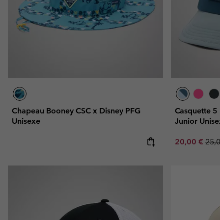
Chapeau Booney CSC x Disney PFG
Casquette 5
Unisexe
Junior Unis
Sale price:
Regu
20,00 €
25,