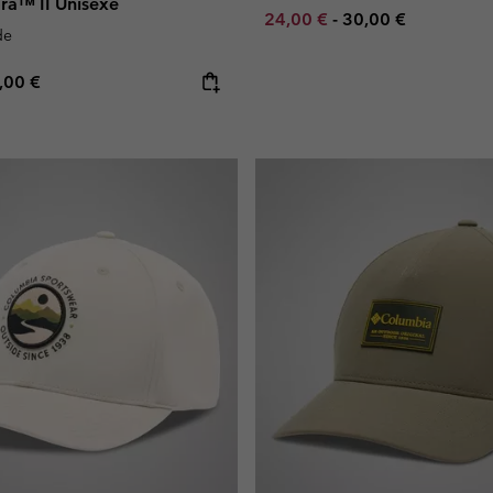
ra™ II Unisexe
Minimum sale price:
Maximum price:
24,00 €
-
30,00 €
de
e price:
ximum price:
,00 €