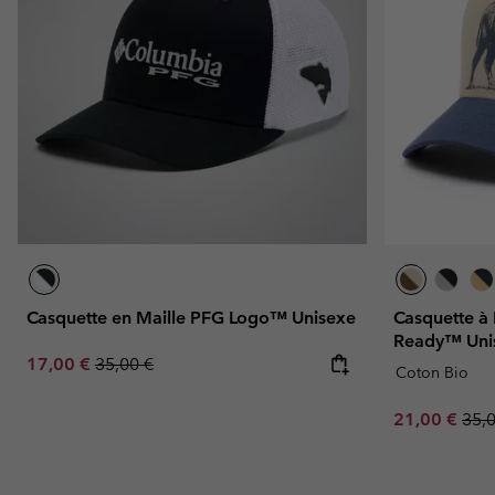
Casquette en Maille PFG Logo™ Unisexe
Casquette à
Ready™ Uni
Sale price:
Regular price:
17,00 €
35,00 €
Coton Bio
Sale price:
Regu
21,00 €
35,