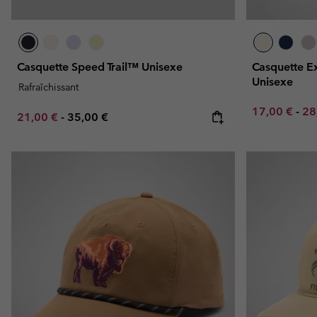
Casquette Speed Trail™ Unisexe
Casquette E
Unisexe
Rafraîchissant
Minimum sal
Ma
17,00 €
-
28
Minimum sale price:
Maximum price:
21,00 €
-
35,00 €