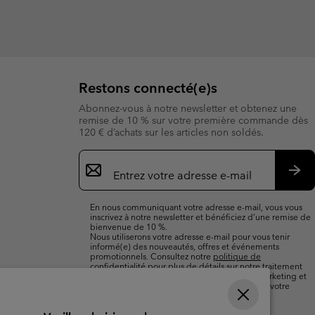
Restons connecté(e)s
Abonnez-vous à notre newsletter et obtenez une
remise de 10 % sur votre première commande dès
120 € d’achats sur les articles non soldés.
Inscription
par
e-
S’a
mail
En nous communiquant votre adresse e-mail, vous vous
inscrivez à notre newsletter et bénéficiez d’une remise de
bienvenue de 10 %.
Nous utiliserons votre adresse e-mail pour vous tenir
informé(e) des nouveautés, offres et événements
promotionnels. Consultez notre
politique de
confidentialité
pour plus de détails sur notre traitement
des données vous concernant à des fins de marketing et
sur les moyens dont vous disposez pour retirer votre
consentement.