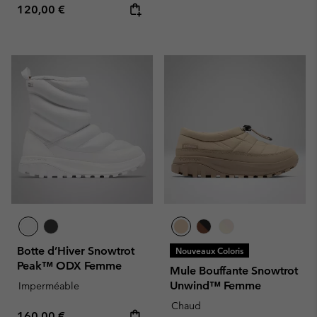
Regular price:
120,00 €
Botte d’Hiver Snowtrot
Nouveaux Coloris
Peak™ ODX Femme
Mule Bouffante Snowtrot
Unwind™ Femme
Imperméable
Chaud
Regular price:
160,00 €