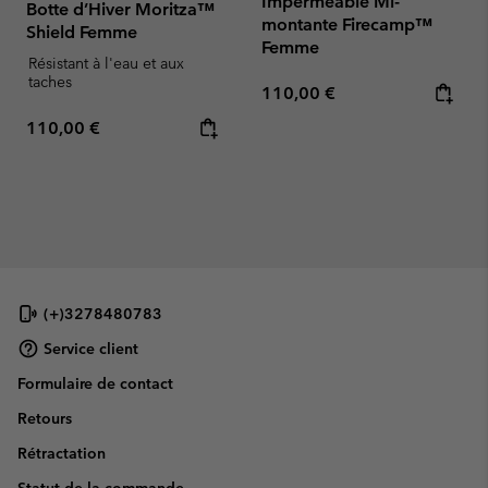
Imperméable Mi-
Botte d’Hiver Moritza™
montante Firecamp™
Shield Femme
Femme
Résistant à l'eau et aux
taches
Regular price:
110,00 €
Regular price:
110,00 €
(+)3278480783
Service client
Formulaire de contact
Retours
Rétractation