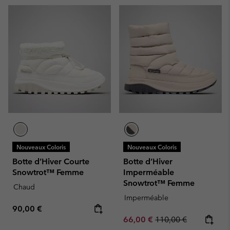
Nouveaux Coloris
Nouveaux Coloris
Botte d’Hiver Courte
Botte d’Hiver
Snowtrot™ Femme
Imperméable
Snowtrot™ Femme
Chaud
Imperméable
Regular price:
90,00 €
Sale price:
Regular price:
66,00 €
110,00 €