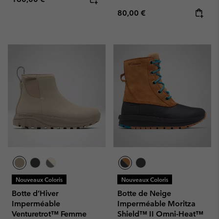
Regular price:
80,00 €
Nouveaux Coloris
Nouveaux Coloris
Botte d’Hiver
Botte de Neige
Imperméable
Imperméable Moritza
Venturetrot™ Femme
Shield™ II Omni-Heat™