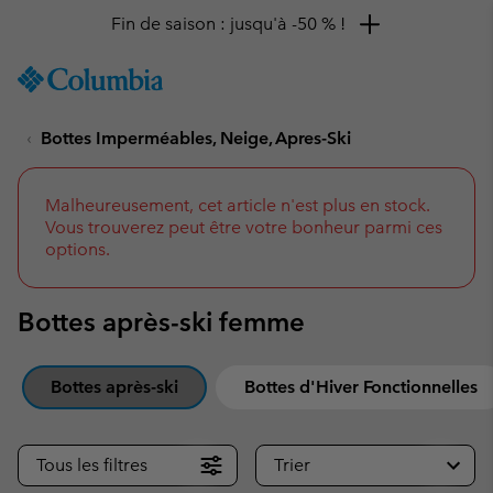
Fin de saison : jusqu'à -50 % !
SKIP
Columbia
TO
Sportswear
CONTENT
Bottes Imperméables, Neige, Apres-Ski
SKIP
TO
MAIN
NAV
Malheureusement, cet article n'est plus en stock.
Vous trouverez peut être votre bonheur parmi ces
SKIP
options.
TO
SEARCH
Bottes après-ski femme
Bottes après-ski
Bottes d'Hiver Fonctionnelles
Tous les filtres
Trier