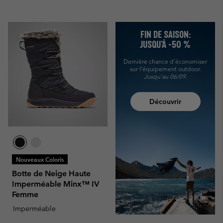
FIN DE SAISON:
JUSQU’À -50 %
Dernière chance d'économiser
sur l'équipement outdoor.
Jusqu'au 06/09.
Découvrir
Nouveaux Coloris
Botte de Neige Haute
Imperméable Minx™ IV
Femme
Imperméable