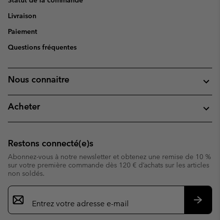
Statut de la commande
Livraison
Paiement
Questions fréquentes
Nous connaitre
Acheter
Restons connecté(e)s
Abonnez-vous à notre newsletter et obtenez une remise de 10 %
sur votre première commande dès 120 € d’achats sur les articles
non soldés.
Inscription
par
e-
S’abo