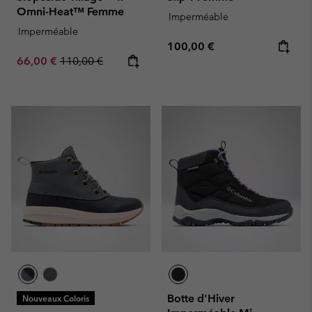
Omni-Heat™ Femme
Imperméable
Imperméable
Regular price:
100,00 €
Sale price:
Regular price:
66,00 €
110,00 €
Botte d'Hiver
Nouveaux Coloris