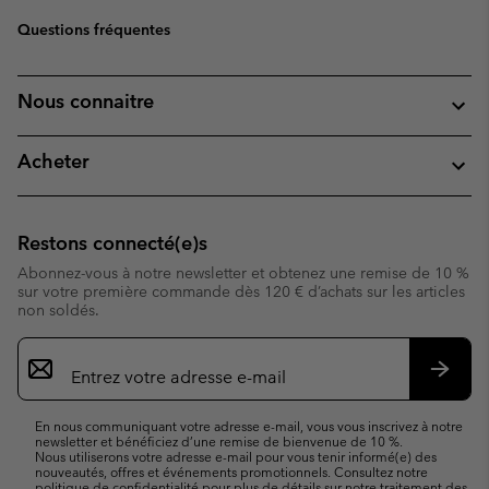
Questions fréquentes
Nous connaitre
Acheter
Restons connecté(e)s
Abonnez-vous à notre newsletter et obtenez une remise de 10 %
sur votre première commande dès 120 € d’achats sur les articles
non soldés.
Inscription
par
e-
S’abo
mail
En nous communiquant votre adresse e-mail, vous vous inscrivez à notre
newsletter et bénéficiez d’une remise de bienvenue de 10 %.
Nous utiliserons votre adresse e-mail pour vous tenir informé(e) des
nouveautés, offres et événements promotionnels. Consultez notre
politique de confidentialité
pour plus de détails sur notre traitement des