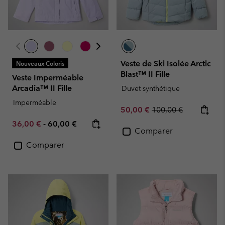
Veste de Ski Isolée Arctic
Nouveaux Coloris
Blast™ II Fille
Veste Imperméable
Arcadia™ II Fille
Duvet synthétique
Imperméable
Sale price:
Regular price:
50,00 €
100,00 €
Minimum sale price:
Maximum price:
36,00 €
-
60,00 €
Comparer
Comparer