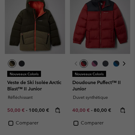
Nouveaux Coloris
Nouveaux Coloris
Veste de Ski Isolée Arctic
Doudoune Puffect™ II
Blast™ II Junior
Junior
Réfléchissant
Duvet synthétique
Minimum sale price:
Maximum price:
Minimum sale price:
Maximum price:
50,00 €
-
100,00 €
40,00 €
-
80,00 €
Comparer
Comparer