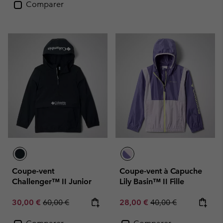
Comparer
Coupe-vent
Coupe-vent à Capuche
Challenger™ II Junior
Lily Basin™ II Fille
Sale price:
Regular price:
Sale price:
Regular price:
30,00 €
60,00 €
28,00 €
40,00 €