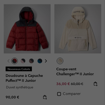
Coupe-vent
Nouveaux Coloris
Challenger™ II Junior
Doudoune à Capuche
Puffect™ II Junior
Sale price:
Regular price:
36,00 €
60,00 €
Duvet synthétique
Comparer
Regular price:
90,00 €