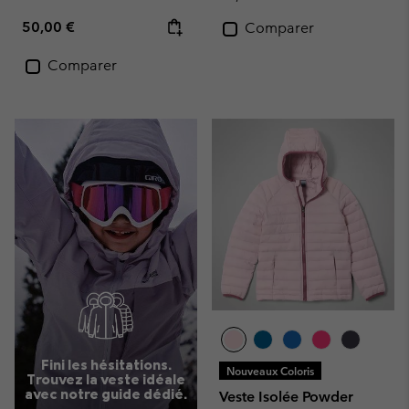
Regular price:
50,00 €
Comparer
Comparer
Fini les hésitations.
Nouveaux Coloris
Trouvez la veste idéale
avec notre guide dédié.
Veste Isolée Powder