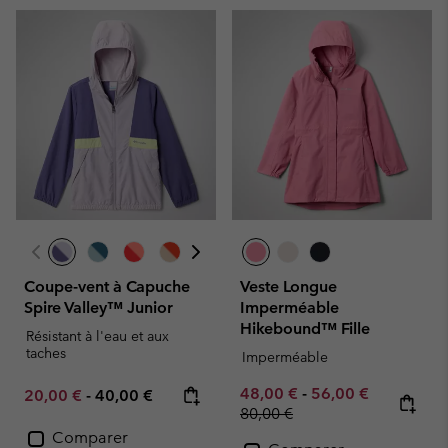
Coupe-vent à Capuche
Veste Longue
Spire Valley™ Junior
Imperméable
Hikebound™ Fille
Résistant à l'eau et aux
taches
Imperméable
Minimum sale price:
Maximum sale pric
Regular pr
48,00 €
-
56,00 €
Minimum sale price:
Maximum price:
20,00 €
-
40,00 €
80,00 €
Comparer