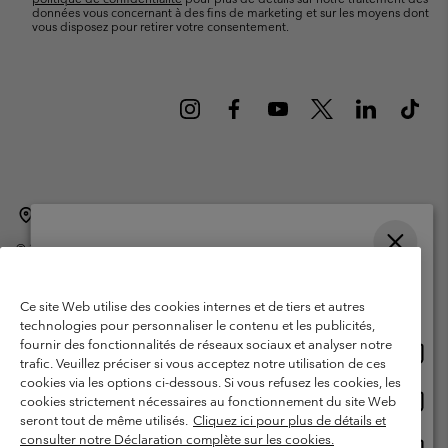
données vous concernant à des fins de marketing et sur les moyens dont
vous disposez pour retirer votre consentement.
Belgique (français)
English ›
Nederlands ›
|
|
©
2026
Columbia Sportswear International Sarl. Avenue des Morgines, 12
1213 Petit-Lancy Switzerland. Tous droits réservés.
Veuillez choisir une langue
Conditions d'utilisation
Conditions Générales de Vente
Achats en ligne disponibles
Ce site Web utilise des cookies internes et de tiers et autres
Garanties Légales
Politique de confidentialité
technologies pour personnaliser le contenu et les publicités,
fournir des fonctionnalités de réseaux sociaux et analyser notre
Achat
United States
Conditions d'utilisation - Membres
trafic. Veuillez préciser si vous acceptez notre utilisation de ces
en
cookies via les options ci-dessous. Si vous refusez les cookies, les
Conditions D'utilisation - Contenu généré par l'utilisateur
Impressum
ligne
Achat
Belgium-English
cookies strictement nécessaires au fonctionnement du site Web
dispon
en
Cookies
seront tout de même utilisés.
Cliquez ici pour plus de détails et
ligne
consulter notre Déclaration complète sur les cookies.
Achat
Belgium-Français