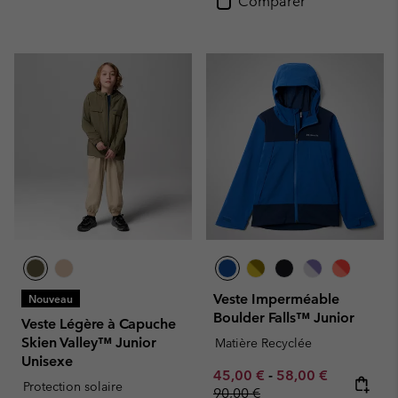
Comparer
Veste Imperméable
Nouveau
Boulder Falls™ Junior
Veste Légère à Capuche
Skien Valley™ Junior
Matière Recyclée
Unisexe
Minimum sale price:
Maximum sale pric
Regular pr
45,00 €
-
58,00 €
Protection solaire
90,00 €