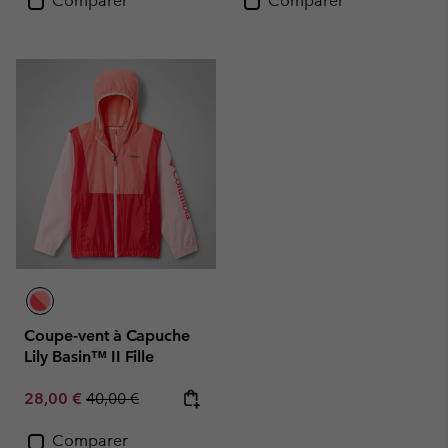
Comparer
Comparer
Coupe-vent à Capuche
Lily Basin™ II Fille
Sale price:
Regular price:
28,00 €
40,00 €
Comparer