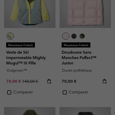
Nouveaux Coloris
Nouveaux Coloris
Veste de Ski
Doudoune Sans
Imperméable Mighty
Manches Puffect™
Mogul™ III Fille
Junior
Outgrown™
Duvet synthétique
Sale price:
Regular price:
Regular price:
70,00 €
140,00 €
70,00 €
Comparer
Comparer