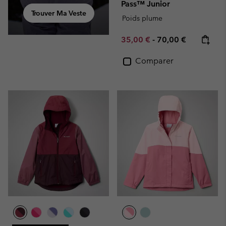
Pass™ Junior
Trouver Ma Veste
Poids plume
Minimum sale price:
Maximum price:
35,00 €
-
70,00 €
Comparer