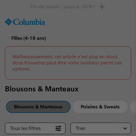
Remise de 10 % à saisir
SKIP
Columbia
TO
Sportswear
CONTENT
Filles (4-18 ans)
SKIP
TO
MAIN
NAV
Malheureusement, cet article n'est plus en stock.
Vous trouverez peut être votre bonheur parmi ces
SKIP
options.
TO
SEARCH
Blousons & Manteaux
Blousons & Manteaux
Polaires & Sweats
Tous les filtres
Trier