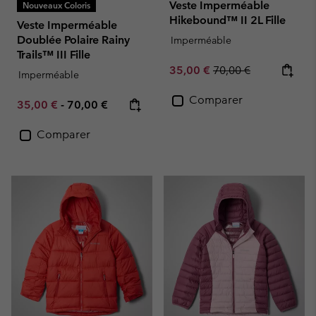
Veste Imperméable
Nouveaux Coloris
Hikebound™ II 2L Fille
Veste Imperméable
Doublée Polaire Rainy
Imperméable
Trails™ III Fille
Sale price:
Regular price:
35,00 €
70,00 €
Imperméable
Comparer
Minimum sale price:
Maximum price:
35,00 €
-
70,00 €
Comparer