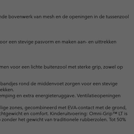
ende bovenwerk van mesh en de openingen in de tussenzool
voor een stevige pasvorm en maken aan- en uittrekken
n voor een lichte buitenzool met sterke grip, zowel op
 bandjes rond de middenvoet zorgen voor een stevige
rekken.
demping en extra energieteruggave. Ventilatieopeningen
lige zones, gecombineerd met EVA-contact met de grond,
chtgewicht en comfort. Kinderuitvoering: Omni-Grip™ LT is
zonder het gewicht van traditionele rubberzolen. Tot 50%