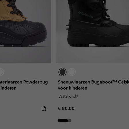
nterlaarzen Powderbug
Sneeuwlaarzen Bugaboot™ Celsiu
kinderen
voor kinderen
Waterdicht
Regular price:
€ 80,00