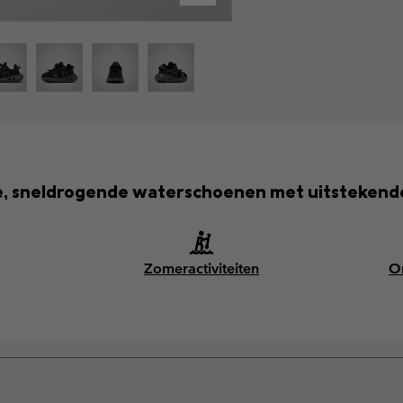
e, sneldrogende waterschoenen met uitstekende
Zomeractiviteiten
O