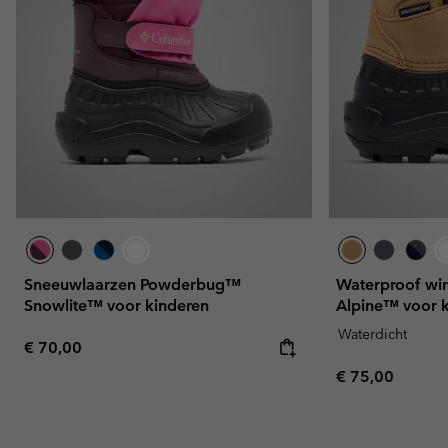
Sneeuwlaarzen Powderbug™
Waterproof wi
Snowlite™ voor kinderen
Alpine™ voor 
Waterdicht
Regular price:
€ 70,00
Regular price:
€ 75,00