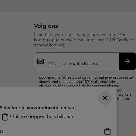
Volg ons
Schrijf je in voor onze nieuwsbrief en krijg 10%
korting op je eerste bestelling vanaf € 120 (artikelen
zonder korting).
Aanmelden
voor
e-
Insc
mailupdates
Door je e-mailadres op te geven, schrijf je je in voor onze
nieuwsbrief en ontvang je 10% welkomstkorting.
Via mail houden we je op de hoogte van nieuwe
collecties, aanbiedingen en evenementen. In onze
Privacyverklaring
lees je hoe we je gegevens verwerken
voor marketingdoeleinden en hoe je je kunt afmelden.
Selecteer je verzendlocatie en taal
Online shoppen beschikbaar
Online
es