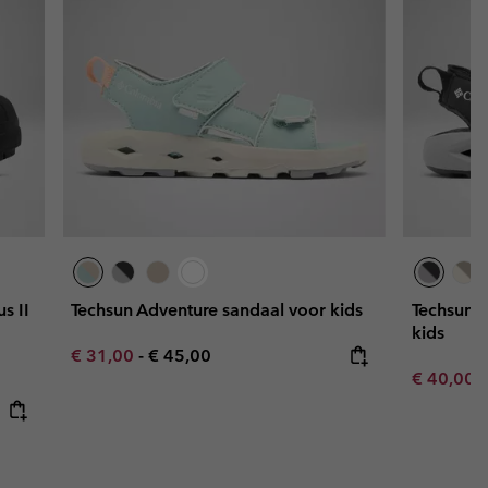
s II
Techsun Adventure sandaal voor kids
Techsun 
kids
Minimum sale price:
Maximum price:
€ 31,00
-
€ 45,00
Sale price
R
€ 40,00
€