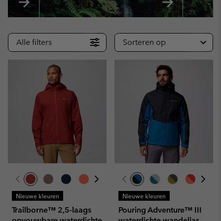
Alle filters
Sorteren op
Nieuwe kleuren
Nieuwe kleuren
Trailborne™ 2,5-laags
Pouring Adventure™ III
opvouwbare waterdichte
waterdichte wandeljas