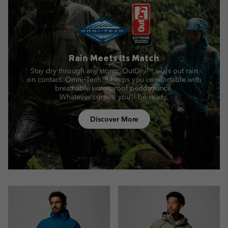
Rain Meets Its Match
Stay dry through any storm. OutDry™ seals out rain
on contact.
Omni‑Tech™ keeps you comfortable with
breathable waterproof performance.
Whatever comes, you’ll be ready.
Discover More