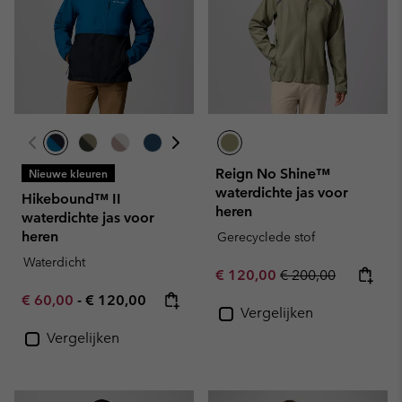
Reign No Shine™
Nieuwe kleuren
waterdichte jas voor
Hikebound™ II
heren
waterdichte jas voor
heren
Gerecyclede stof
Waterdicht
Sale price:
Regular price:
€ 120,00
€ 200,00
Minimum sale price:
Maximum price:
€ 60,00
-
€ 120,00
Vergelijken
Vergelijken