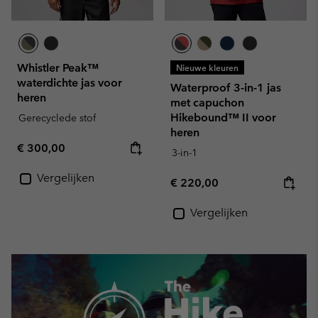
Whistler Peak™
Nieuwe kleuren
waterdichte jas voor
Waterproof 3-in-1 jas
heren
met capuchon
Hikebound™ II voor
Gerecyclede stof
heren
Regular price:
€ 300,00
3-in-1
Vergelijken
Regular price:
€ 220,00
Vergelijken