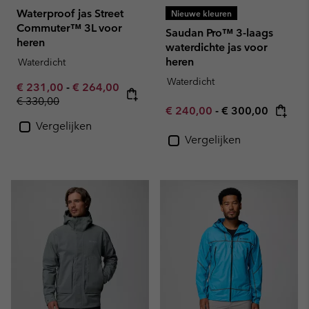
Waterproof jas Street
Nieuwe kleuren
Commuter™ 3L voor
Saudan Pro™ 3-laags
heren
waterdichte jas voor
heren
Waterdicht
Waterdicht
Minimum sale price:
Maximum sale price:
€ 231,00
-
€ 264,00
Regular price:
€ 330,00
Minimum sale price:
Maximum price:
€ 240,00
-
€ 300,00
Vergelijken
Vergelijken