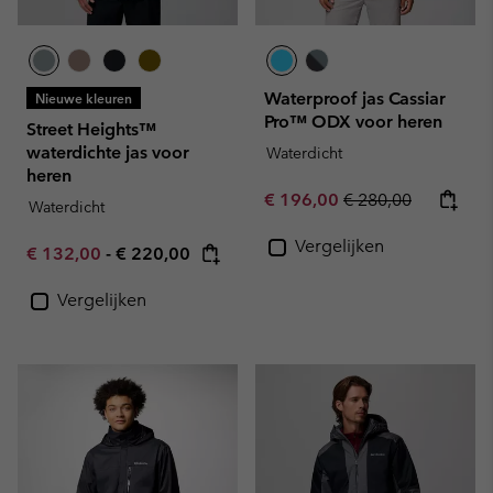
Waterproof jas Cassiar
Nieuwe kleuren
Pro™ ODX voor heren
Street Heights™
waterdichte jas voor
Waterdicht
heren
Sale price:
Regular price:
€ 196,00
€ 280,00
Waterdicht
Vergelijken
Minimum sale price:
Maximum price:
€ 132,00
-
€ 220,00
Vergelijken