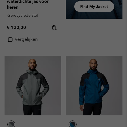
waterdichte jas voor
Find My Jacket
heren
Gerecyclede stof
Regular price:
€ 120,00
Vergelijken