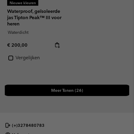
Nieuwe kleuren
Waterproof, geïsoleerde
jas Tipton Peak™ III voor
heren
Waterdicht
Regular price:
€ 200,00
Vergelijken
Meer Tonen (26)
(+)3278480783