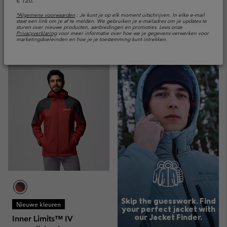
Regular price:
Sale price:
Regular price:
€ 120,00
€ 72,00
€ 120,00
*Algemene voorwaarden
: Je kunt je op elk moment uitschrijven. In elke e-mail
staat een link om je af te melden. We gebruiken je e-mailadres om je updates te
sturen over nieuwe producten, aanbiedingen en promoties. Lees onze
Privacyverklaring
voor meer informatie over hoe we je gegevens verwerken voor
Vergelijken
Vergelijken
marketingdoeleinden en hoe je je toestemming kunt intrekken.
Skip the guesswork. Find
Nieuwe kleuren
your perfect jacket with
our Jacket Finder.
Inner Limits™ IV