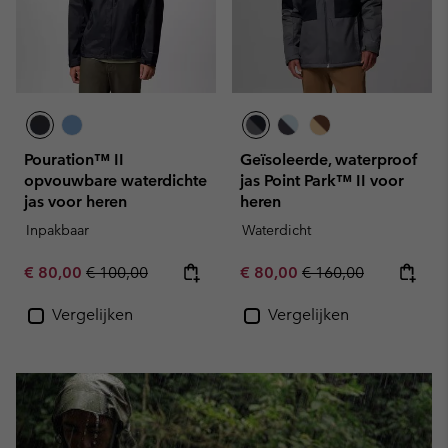
Pouration™ II
Geïsoleerde, waterproof
opvouwbare waterdichte
jas Point Park™ II voor
jas voor heren
heren
Inpakbaar
Waterdicht
Sale price:
Regular price:
Sale price:
Regular price:
€ 80,00
€ 100,00
€ 80,00
€ 160,00
Vergelijken
Vergelijken