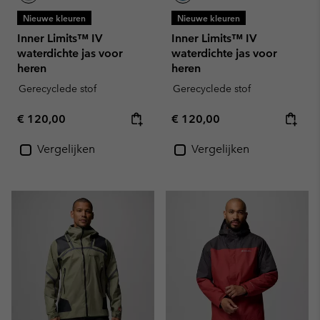
Nieuwe kleuren
Nieuwe kleuren
Inner Limits™ IV
Inner Limits™ IV
waterdichte jas voor
waterdichte jas voor
heren
heren
Gerecyclede stof
Gerecyclede stof
Regular price:
Regular price:
€ 120,00
€ 120,00
Vergelijken
Vergelijken