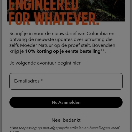
Schrijf je in voor de nieuwsbrief van Columbia en
ontvang de nieuwste updates over uitrusting die
zelfs Moeder Natuur op de proef stelt. Bovendien
krijg je
10% korting op je eerste bestelling
**.
Je volgende avontuur begint hier.
E-mailadres
Nieuwe kleuren
Nieuwe kleuren
Nu Aanmelden
Inner Limits™ IV
Inner Limits™ IV
waterdichte jas voor
waterdichte jas voor
heren
heren
Nee, bedankt
Gerecyclede stof
Gerecyclede stof
**Van toepassing op niet-afgeprijsde artikelen en bestellingen vanaf
€ 120.