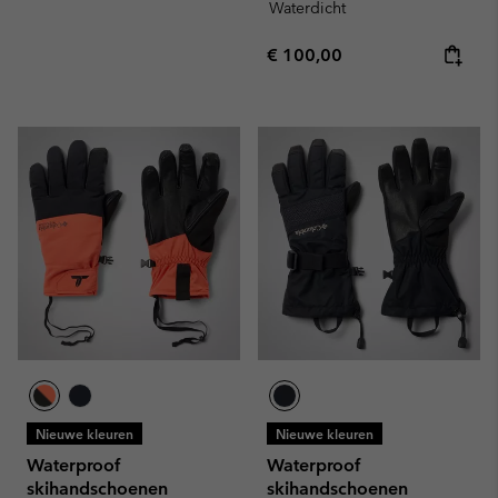
Waterdicht
Regular price:
€ 100,00
Nieuwe kleuren
Nieuwe kleuren
Waterproof
Waterproof
skihandschoenen
skihandschoenen