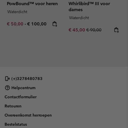
PowBound™ voor heren
Whirlibird™ III voor
dames
Waterdicht
Waterdicht
Minimum sale price:
Maximum price:
€ 50,00
-
€ 100,00
Sale price:
Regular price:
€ 45,00
€ 90,00
(+)3278480783
Helpcentrum
Contactformulier
Retouren
Overeenkomst herroepen
Bestelstatus