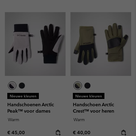
Nieuwe kleuren
Nieuwe kleuren
Handschoenen Arctic
Handschoen Arctic
Peak™ voor dames
Crest™ voor heren
Warm
Warm
Regular price:
Regular price:
€ 45,00
€ 40,00