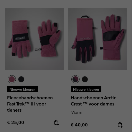
Nieuwe kleuren
Nieuwe kleuren
Fleecehandschoenen
Handschoenen Arctic
Fast Trek™ III voor
Crest ™ voor dames
tieners
Warm
Regular price:
€ 25,00
Regular price:
€ 40,00