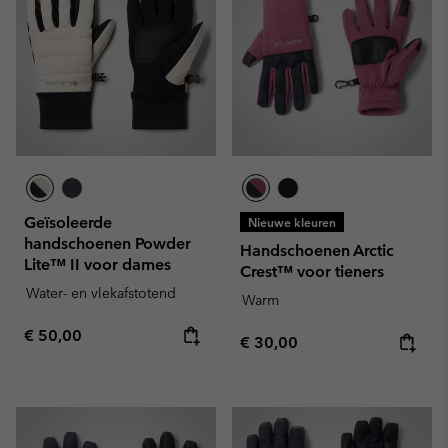
Geïsoleerde
Nieuwe kleuren
handschoenen Powder
Handschoenen Arctic
Lite™ II voor dames
Crest™ voor tieners
Water- en vlekafstotend
Warm
Regular price:
€ 50,00
Regular price:
€ 30,00