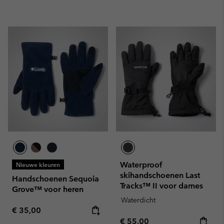
Waterproof
Nieuwe kleuren
skihandschoenen Last
Handschoenen Sequoia
Tracks™ II voor dames
Grove™ voor heren
Waterdicht
Regular price:
€ 35,00
Regular price:
€ 55,00