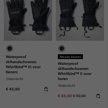
Waterproof
Nieuwe kleuren
skihandschoenen
Waterproof
Whirlibird™ III voor
skihandschoenen
tieners
Whirlibird™ II voor
heren
Waterdicht
Waterdicht
Regular price:
€ 45,00
Sale price:
Regular price:
€ 45,00
€ 90,00