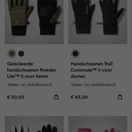
Geïsoleerde
Handschoenen Trail
handschoenen Powder
Commute™ II voor
Lite™ II voor heren
dames
Water- en vlekafstotend
Water- en vlekafstotend
Regular price:
Regular price:
€ 50,00
€ 45,00