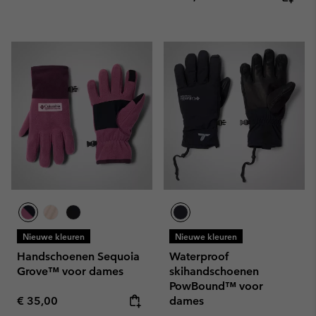
Nieuwe kleuren
Nieuwe kleuren
Handschoenen Sequoia
Waterproof
Grove™ voor dames
skihandschoenen
PowBound™ voor
Regular price:
€ 35,00
dames