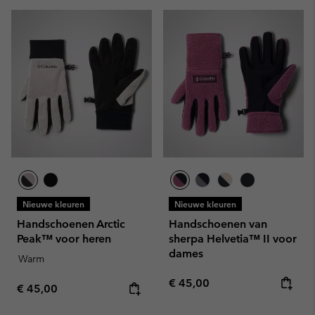
Nieuwe kleuren
Nieuwe kleuren
Handschoenen Arctic
Handschoenen van
Peak™ voor heren
sherpa Helvetia™ II voor
dames
Warm
Regular price:
€ 45,00
Regular price:
€ 45,00