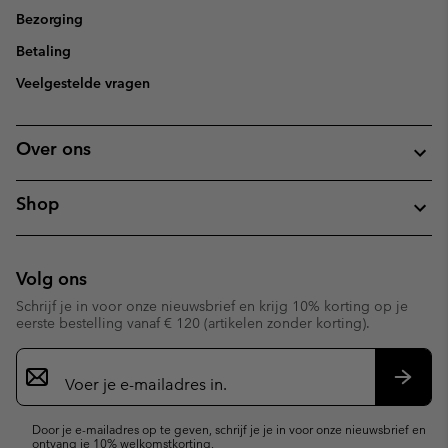
Bezorging
Betaling
Veelgestelde vragen
Over ons
Shop
Volg ons
Schrijf je in voor onze nieuwsbrief en krijg 10% korting op je
eerste bestelling vanaf € 120 (artikelen zonder korting).
Aanmelden
voor
e-
Inschr
mailupdates
Door je e-mailadres op te geven, schrijf je je in voor onze nieuwsbrief en
ontvang je 10% welkomstkorting.