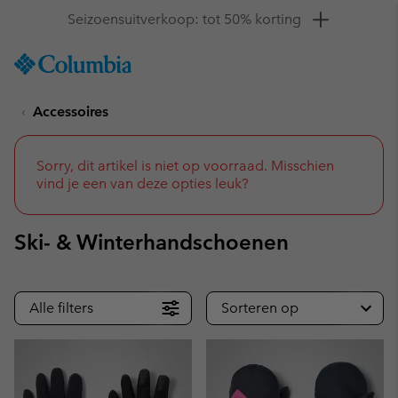
Krijg 10% korting
SKIP
Columbia
TO
Sportswear
CONTENT
Accessoires
SKIP
TO
MAIN
NAV
Sorry, dit artikel is niet op voorraad. Misschien
vind je een van deze opties leuk?
SKIP
TO
SEARCH
Ski- & Winterhandschoenen
Alle filters
Sorteren op