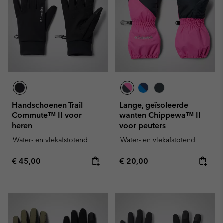
Handschoenen Trail
Lange, geïsoleerde
Commute™ II voor
wanten Chippewa™ II
heren
voor peuters
Water- en vlekafstotend
Water- en vlekafstotend
Regular price:
Regular price:
€ 45,00
€ 20,00