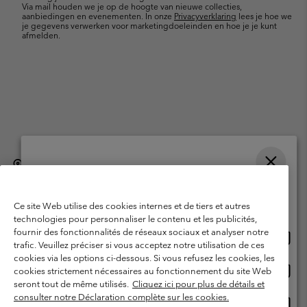
Via mail houden we je op de hoogte van nieuwe collecties,
aanbiedingen en evenementen. In onze
Privacyverklaring
lees je hoe we
je gegevens verwerken voor marketingdoeleinden en hoe je je kunt
afmelden.
België (Nederlands)
English ›
français ›
|
|
Selecteer je verzendlocatie en taal
©
2026
Columbia Sportswear International Sarl. Avenue des Morgines, 12
1213 Petit-Lancy, Zwitserland. All rights reserved.
Online shoppen beschikbaar
Ce site Web utilise des cookies internes et de tiers et autres
Gebruiksvoorwaarden
Verkoopvoorwaarden
Garantie
technologies pour personnaliser le contenu et les publicités,
fournir des fonctionnalités de réseaux sociaux et analyser notre
Onlin
United States
Privacybeleid
Gebruiksvoorwaarden voor lidmaatschap
trafic. Veuillez préciser si vous acceptez notre utilisation de ces
shopp
cookies via les options ci-dessous. Si vous refusez les cookies, les
Voorwaarden voor door gebruikers gegenereerde inhoud
Impressum
besch
Onlin
Belgium-English
cookies strictement nécessaires au fonctionnement du site Web
shopp
Cookies
seront tout de même utilisés.
Cliquez ici pour plus de détails et
besch
consulter notre Déclaration complète sur les cookies.
Onlin
Belgium-Français