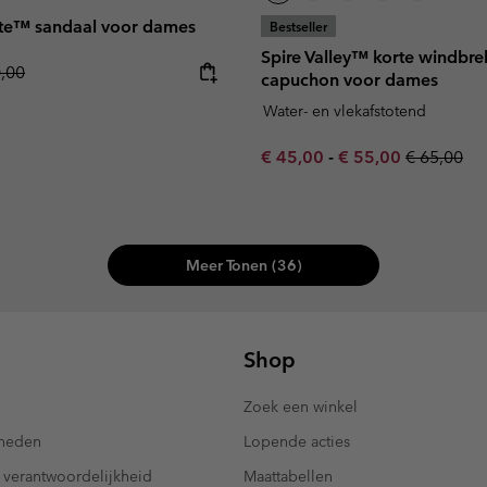
te™ sandaal voor dames
Bestseller
Spire Valley™ korte windbre
lar price:
0,00
capuchon voor dames
Water- en vlekafstotend
Minimum sale price:
Maximum sale pric
Regular pr
€ 45,00
-
€ 55,00
€ 65,00
Meer Tonen (36)
Shop
Zoek een winkel
kheden
Lopende acties
 verantwoordelijkheid
Maattabellen