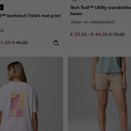
Tech Trail™ Utility wandelsho
n
heren
t™ technisch T-shirt met print
Water- en vlekafstotend
nd
Minimum sale price:
Maximum sale pric
Regular pr
€ 35,00
-
€ 49,00
€ 70,00
e price:
ximum sale price:
Regular price:
31,00
€ 45,00