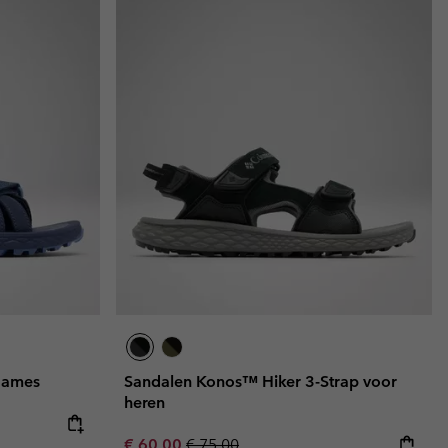
dames
Sandalen Konos™ Hiker 3-Strap voor
heren
e:
ice:
Sale price:
Regular price:
€ 60,00
€ 75,00