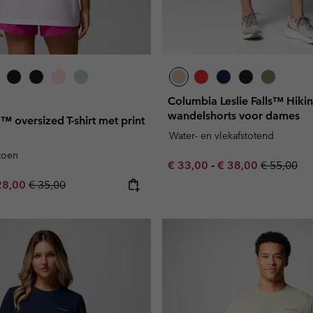
Columbia Leslie Falls™ Hikin
wandelshorts voor dames
™ oversized T-shirt met print
Water- en vlekafstotend
toen
Minimum sale price:
Maximum sale pric
Regular pr
€ 33,00
-
€ 38,00
€ 55,00
e price:
ximum sale price:
Regular price:
28,00
€ 35,00