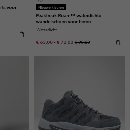
rts voor
Nieuwe kleuren
Peakfreak Roam™ waterdichte
wandelschoen voor heren
Waterdicht
e:
ice:
Minimum sale price:
Maximum sale price:
Regular price:
€ 63,00
-
€ 72,00
€ 90,00