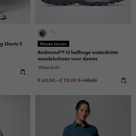
g Shorts II
Nieuwe kleuren
Redmond™ IV halfhoge waterdichte
wandelschoen voor dames
Waterdicht
e:
ice:
Minimum sale price:
Maximum sale price:
Regular price:
€ 60,00
-
€ 70,00
€ 100,00