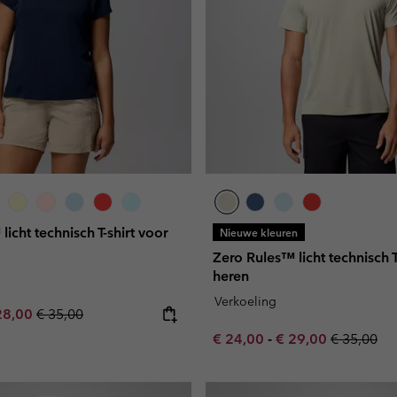
icht technisch T-shirt voor
Nieuwe kleuren
Zero Rules™ licht technisch T
heren
Verkoeling
e price:
ximum sale price:
Regular price:
28,00
€ 35,00
Minimum sale price:
Maximum sale pric
Regular pr
€ 24,00
-
€ 29,00
€ 35,00