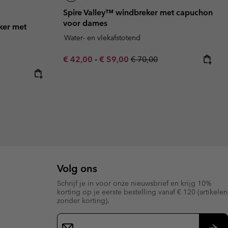
Spire Valley™ windbreker met capuchon
voor dames
ker met
Water- en vlekafstotend
Minimum sale price:
Maximum sale price:
Regular price:
€ 42,00
-
€ 59,00
€ 70,00
e:
ice:
Volg ons
Schrijf je in voor onze nieuwsbrief en krijg 10%
korting op je eerste bestelling vanaf € 120 (artikelen
zonder korting).
Aanmelden