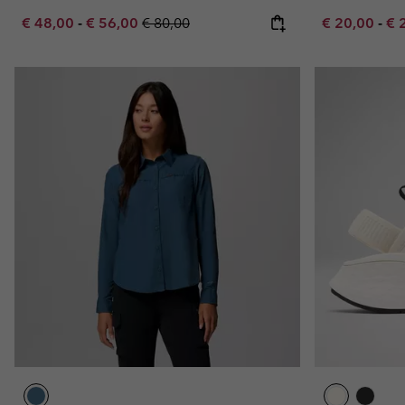
Minimum sale price:
Maximum sale price:
Regular price:
Minimum sal
Ma
€ 48,00
-
€ 56,00
€ 80,00
€ 20,00
-
€ 