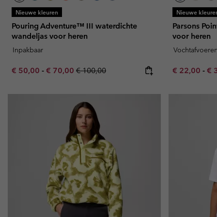
Nieuwe kleuren
Nieuwe kleure
Pouring Adventure™ III waterdichte
Parsons Poin
wandeljas voor heren
voor heren
Inpakbaar
Vochtafvoere
Minimum sale price:
Maximum sale price:
Regular price:
Minimum sal
Ma
€ 50,00
-
€ 70,00
€ 100,00
€ 22,00
-
€ 