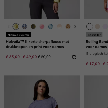
Nieuwe kleuren
Bestseller
Helvetia™ II korte sherpafleece met
Rolling Bend
drukknopen en print voor dames
voor dames
Biologisch ka
Minimum sale price:
Maximum sale price:
Regular price:
€ 35,00
-
€ 49,00
€ 80,00
Minimum sal
Ma
€ 17,00
-
€ 