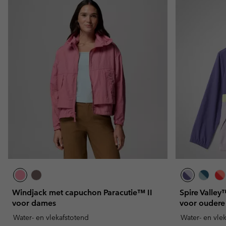
Windjack met capuchon Paracutie™ II
Spire Valle
voor dames
voor oudere
Water- en vlekafstotend
Water- en vle