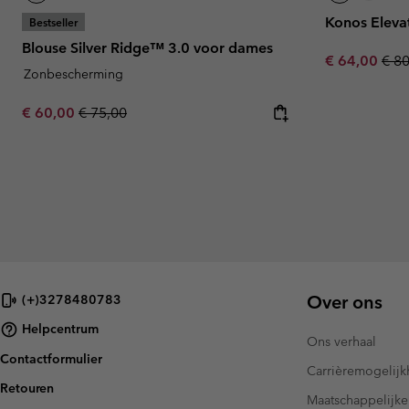
Konos Eleva
Bestseller
Blouse Silver Ridge™ 3.0 voor dames
Sale price:
Regu
€ 64,00
€ 8
Zonbescherming
Sale price:
Regular price:
€ 60,00
€ 75,00
Over ons
(+)3278480783
Helpcentrum
Ons verhaal
Contactformulier
Carrièremogelij
Retouren
Maatschappelijke