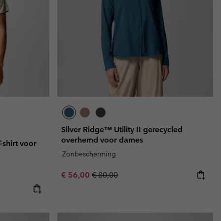
Silver Ridge™ Utility II gerecycled
overhemd voor dames
-shirt voor
Zonbescherming
Sale price:
Regular price:
€ 56,00
€ 80,00
e:
ice: