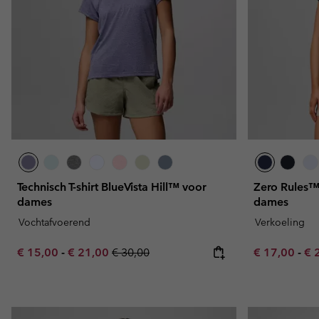
Technisch T-shirt BlueVista Hill™ voor
Zero Rules™ l
dames
dames
Vochtafvoerend
Verkoeling
Minimum sale price:
Maximum sale price:
Regular price:
Minimum sal
Ma
€ 15,00
-
€ 21,00
€ 30,00
€ 17,00
-
€ 