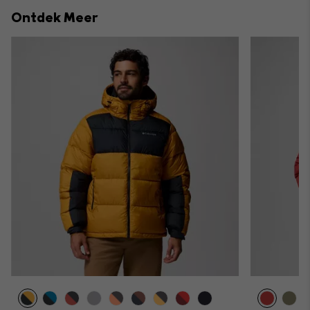
collap
Ontdek Meer
sectio