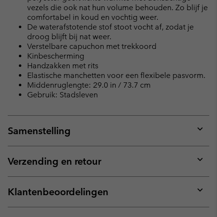
vezels die ook nat hun volume behouden. Zo blijf je
comfortabel in koud en vochtig weer.
De waterafstotende stof stoot vocht af, zodat je
droog blijft bij nat weer.
Verstelbare capuchon met trekkoord
Kinbescherming
Handzakken met rits
Elastische manchetten voor een flexibele pasvorm.
Middenruglengte: 29.0 in / 73.7 cm
Gebruik: Stadsleven
Samenstelling
Expan
or
collap
Verzending en retour
sectio
Expan
or
collap
Klantenbeoordelingen
sectio
Expan
or