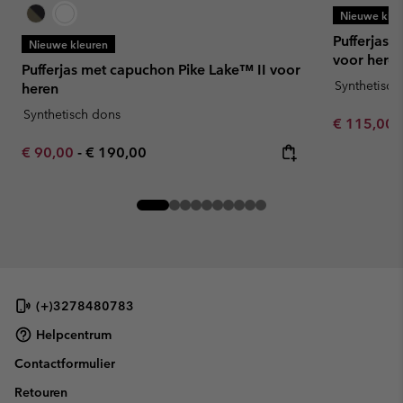
Nieuwe kleu
Pufferjas
Nieuwe kleuren
voor here
Pufferjas met capuchon Pike Lake™ II voor
Synthetisch
heren
Synthetisch dons
Minimum sa
€ 115,00
Minimum sale price:
Maximum price:
€ 90,00
-
€ 190,00
(+)3278480783
Helpcentrum
Contactformulier
Retouren