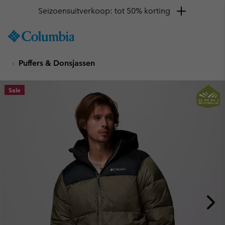
Seizoensuitverkoop: tot 50% korting
SKIP
Columbia
TO
Sportswear
CONTENT
Puffers & Donsjassen
SKIP
TO
MAIN
Sale
NAV
SKIP
TO
SEARCH