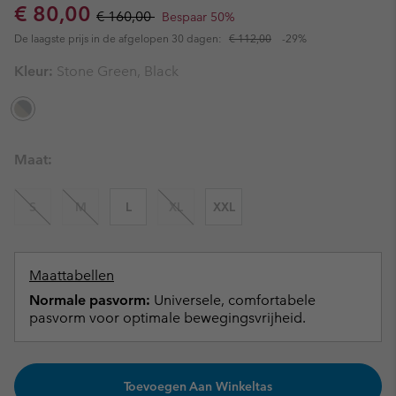
Sale price:
Regular price:
€ 80,00
€ 160,00
Bespaar 50%
De laagste prijs in de afgelopen 30 dagen:
€ 112,00
-29%
Kleur:
Stone Green, Black
Maat:
S
M
L
XL
XXL
Maattabellen
Normale pasvorm:
Universele, comfortabele
pasvorm voor optimale bewegingsvrijheid.
Toevoegen Aan Winkeltas