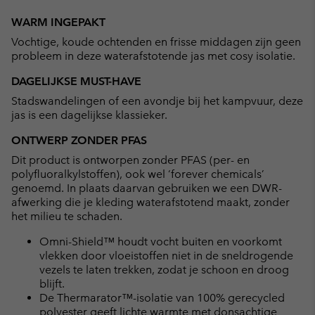
Expan
or
WARM INGEPAKT
collap
Vochtige, koude ochtenden en frisse middagen zijn geen
sectio
probleem in deze waterafstotende jas met cosy isolatie.
DAGELIJKSE MUST-HAVE
Stadswandelingen of een avondje bij het kampvuur, deze
jas is een dagelijkse klassieker.
ONTWERP ZONDER PFAS
Dit product is ontworpen zonder PFAS (per- en
polyfluoralkylstoffen), ook wel ‘forever chemicals’
genoemd. In plaats daarvan gebruiken we een DWR-
afwerking die je kleding waterafstotend maakt, zonder
het milieu te schaden.
Omni-Shield™ houdt vocht buiten en voorkomt
vlekken door vloeistoffen niet in de sneldrogende
vezels te laten trekken, zodat je schoon en droog
blijft.
De Thermarator™-isolatie van 100% gerecycled
polyester geeft lichte warmte met donsachtige