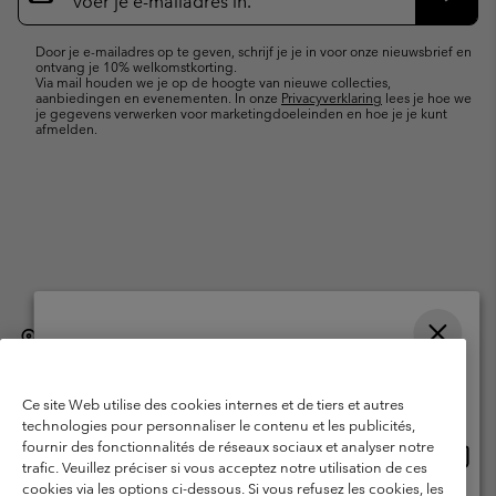
e-
Inschr
mailupdates
Door je e-mailadres op te geven, schrijf je je in voor onze nieuwsbrief en
ontvang je 10% welkomstkorting.
Via mail houden we je op de hoogte van nieuwe collecties,
aanbiedingen en evenementen. In onze
Privacyverklaring
lees je hoe we
je gegevens verwerken voor marketingdoeleinden en hoe je je kunt
afmelden.
België (Nederlands)
English ›
français ›
|
|
Selecteer je verzendlocatie en taal
©
2026
Columbia Sportswear International Sarl. Avenue des Morgines, 12
1213 Petit-Lancy, Zwitserland. All rights reserved.
Online shoppen beschikbaar
Ce site Web utilise des cookies internes et de tiers et autres
Gebruiksvoorwaarden
Verkoopvoorwaarden
Garantie
technologies pour personnaliser le contenu et les publicités,
fournir des fonctionnalités de réseaux sociaux et analyser notre
Onlin
United States
Privacybeleid
Gebruiksvoorwaarden voor lidmaatschap
trafic. Veuillez préciser si vous acceptez notre utilisation de ces
shopp
cookies via les options ci-dessous. Si vous refusez les cookies, les
Voorwaarden voor door gebruikers gegenereerde inhoud
Impressum