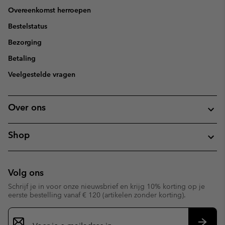
Overeenkomst herroepen
Bestelstatus
Bezorging
Betaling
Veelgestelde vragen
Over ons
Shop
Volg ons
Schrijf je in voor onze nieuwsbrief en krijg 10% korting op je
eerste bestelling vanaf € 120 (artikelen zonder korting).
Aanmelden
voor