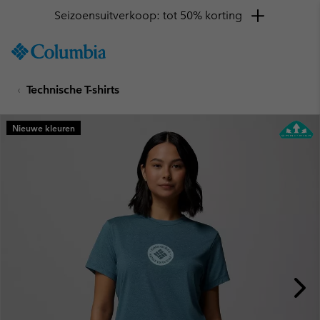
Seizoensuitverkoop: tot 50% korting
SKIP
Columbia
TO
Sportswear
CONTENT
Technische T-shirts
SKIP
TO
MAIN
Nieuwe kleuren
NAV
SKIP
TO
SEARCH