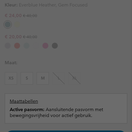
Kleur:
Everblue Heather, Gem Focused
Regular price:
Sale price:
€ 24,00
€ 40,00
Regular price:
Sale price:
€ 20,00
€ 40,00
Maat:
XS
S
M
L
XL
Maattabellen
Active pasvorm:
Aansluitende pasvorm met
bewegingsvrijheid voor actief gebruik.