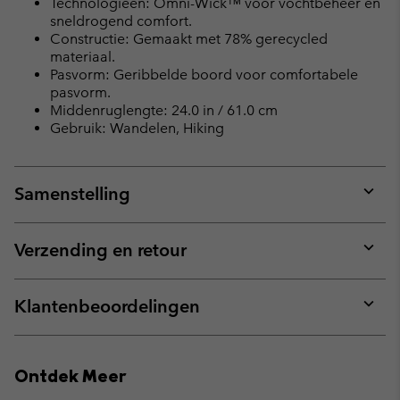
Technologieën: Omni-Wick™ voor vochtbeheer en
sneldrogend comfort.
Constructie: Gemaakt met 78% gerecycled
materiaal.
Pasvorm: Geribbelde boord voor comfortabele
pasvorm.
Middenruglengte: 24.0 in / 61.0 cm
Gebruik: Wandelen, Hiking
Samenstelling
Expan
or
collap
Verzending en retour
sectio
Expan
or
collap
Klantenbeoordelingen
sectio
Expan
or
collap
Ontdek Meer
sectio