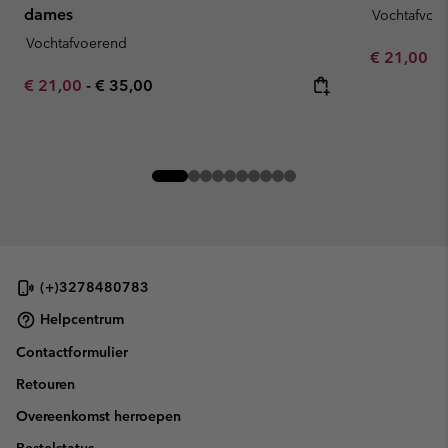
dames
Vochtafvoe
Vochtafvoerend
Minimum sa
€ 21,00
-
Minimum sale price:
Maximum price:
€ 21,00
-
€ 35,00
(+)3278480783
Helpcentrum
Contactformulier
Retouren
Overeenkomst herroepen
Bestelstatus