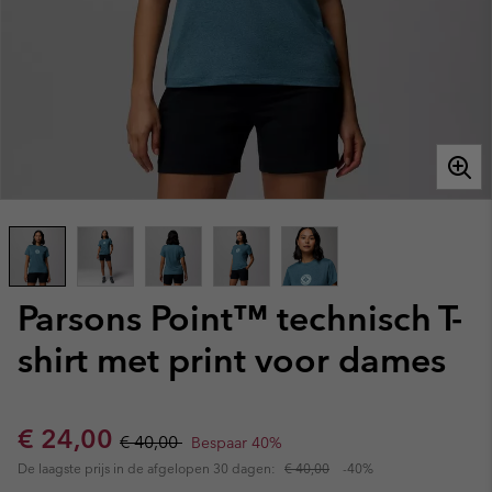
Parsons Point™ technisch T-
shirt met print voor dames
Sale price:
Regular price:
€ 24,00
€ 40,00
Bespaar 40%
De laagste prijs in de afgelopen 30 dagen:
€ 40,00
-40%