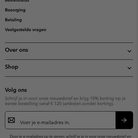
Bezorging
Betaling
Veelgestelde vragen
Over ons
Shop
Volg ons
Schrijf je in voor onze nieuwsbrief en krijg 10% korting op je
eerste bestelling vanaf € 120 (artikelen zonder korting).
Aanmelden
voor
e-
Inschr
mailupdates
Door je e-mailadres op te geven, schrijf je je in voor onze nieuwsbrief en