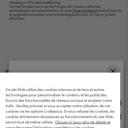
ontvang je 10% welkomstkorting.
Via mail houden we je op de hoogte van nieuwe collecties,
aanbiedingen en evenementen. In onze
Privacyverklaring
lees je hoe we
je gegevens verwerken voor marketingdoeleinden en hoe je je kunt
afmelden.
België (Nederlands)
English ›
français ›
|
|
Selecteer je verzendlocatie en taal
©
2026
Columbia Sportswear International Sarl. Avenue des Morgines, 12
1213 Petit-Lancy, Zwitserland. All rights reserved.
Online shoppen beschikbaar
Ce site Web utilise des cookies internes et de tiers et autres
Gebruiksvoorwaarden
Verkoopvoorwaarden
Garantie
technologies pour personnaliser le contenu et les publicités,
fournir des fonctionnalités de réseaux sociaux et analyser notre
Onlin
United States
Privacybeleid
Gebruiksvoorwaarden voor lidmaatschap
trafic. Veuillez préciser si vous acceptez notre utilisation de ces
shopp
cookies via les options ci-dessous. Si vous refusez les cookies, les
Voorwaarden voor door gebruikers gegenereerde inhoud
Impressum
besch
Onlin
Belgium-English
cookies strictement nécessaires au fonctionnement du site Web
shopp
Cookies
seront tout de même utilisés.
Cliquez ici pour plus de détails et
besch
consulter notre Déclaration complète sur les cookies.