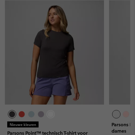
Parsons Po
Nieuwe kleuren
dames
Parsons Point™ technisch T-shirt voor