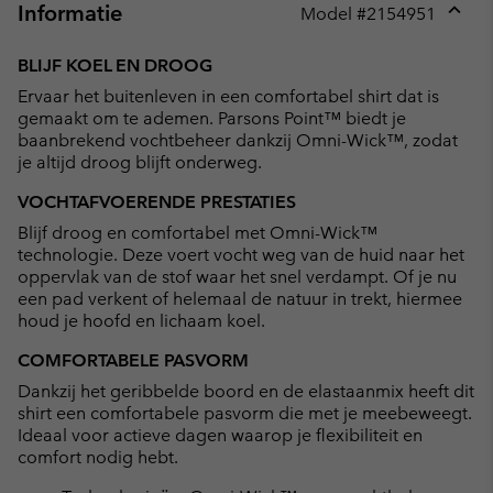
Informatie
Model #
2154951
Expan
or
BLIJF KOEL EN DROOG
collap
Ervaar het buitenleven in een comfortabel shirt dat is
sectio
gemaakt om te ademen. Parsons Point™ biedt je
baanbrekend vochtbeheer dankzij Omni-Wick™, zodat
je altijd droog blijft onderweg.
VOCHTAFVOERENDE PRESTATIES
Blijf droog en comfortabel met Omni-Wick™
technologie. Deze voert vocht weg van de huid naar het
oppervlak van de stof waar het snel verdampt. Of je nu
een pad verkent of helemaal de natuur in trekt, hiermee
houd je hoofd en lichaam koel.
COMFORTABELE PASVORM
Dankzij het geribbelde boord en de elastaanmix heeft dit
shirt een comfortabele pasvorm die met je meebeweegt.
Ideaal voor actieve dagen waarop je flexibiliteit en
comfort nodig hebt.