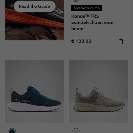
Read The Guide
Nieuwe kleuren
Konos™ TRS
wandelschoen voor
heren
Regular price:
€ 100,00