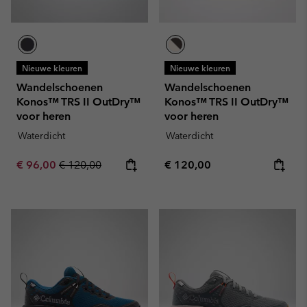
Nieuwe kleuren
Nieuwe kleuren
Wandelschoenen
Wandelschoenen
Konos™ TRS II OutDry™
Konos™ TRS II OutDry™
voor heren
voor heren
Waterdicht
Waterdicht
Sale price:
Regular price:
Regular price:
€ 96,00
€ 120,00
€ 120,00