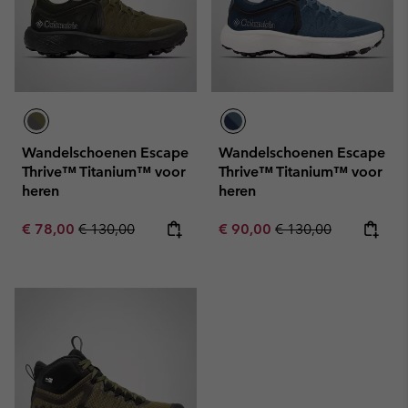
Wandelschoenen Escape
Wandelschoenen Escape
Thrive™ Titanium™ voor
Thrive™ Titanium™ voor
heren
heren
Sale price:
Regular price:
Sale price:
Regular price:
€ 78,00
€ 130,00
€ 90,00
€ 130,00