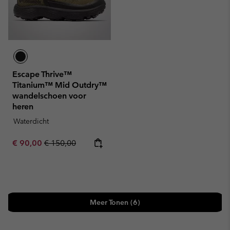
Escape Thrive™
Titanium™ Mid Outdry™
wandelschoen voor
heren
Waterdicht
Sale price:
Regular price:
€ 90,00
€ 150,00
Meer Tonen (6)