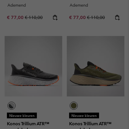
Ademend
Ademend
Sale price:
Regular price:
Sale price:
Regular price:
€ 77,00
€ 110,00
€ 77,00
€ 110,00
Nieuwe kleuren
Nieuwe kleuren
Konos Trillium ATR™
Konos Trillium ATR™