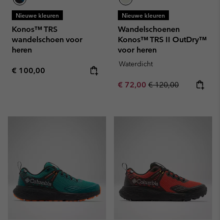
Nieuwe kleuren
Nieuwe kleuren
Konos™ TRS
Wandelschoenen
wandelschoen voor
Konos™ TRS II OutDry™
heren
voor heren
Waterdicht
Regular price:
€ 100,00
Sale price:
Regular price:
€ 72,00
€ 120,00