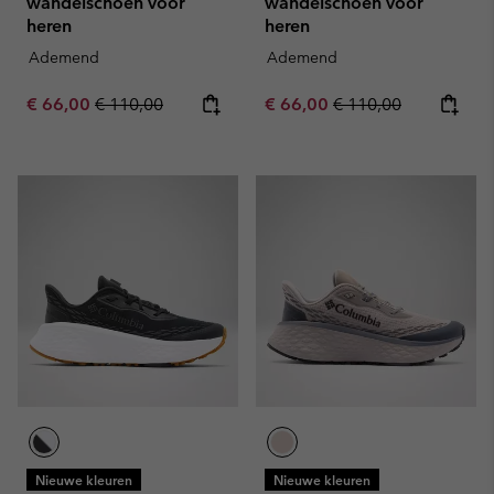
wandelschoen voor
wandelschoen voor
heren
heren
Ademend
Ademend
Sale price:
Regular price:
Sale price:
Regular price:
€ 66,00
€ 110,00
€ 66,00
€ 110,00
Nieuwe kleuren
Nieuwe kleuren