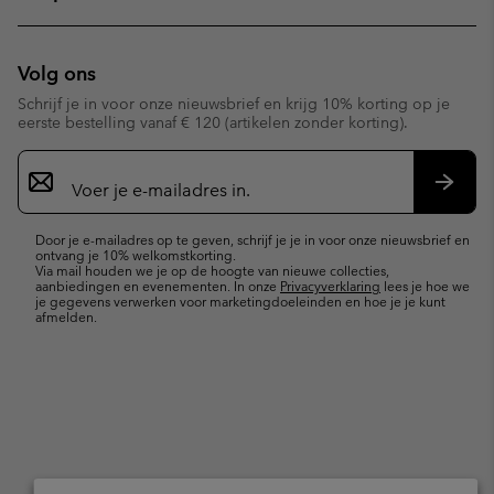
Volg ons
Schrijf je in voor onze nieuwsbrief en krijg 10% korting op je
eerste bestelling vanaf € 120 (artikelen zonder korting).
Aanmelden
voor
e-
Inschr
mailupdates
Door je e-mailadres op te geven, schrijf je je in voor onze nieuwsbrief en
ontvang je 10% welkomstkorting.
Via mail houden we je op de hoogte van nieuwe collecties,
aanbiedingen en evenementen. In onze
Privacyverklaring
lees je hoe we
je gegevens verwerken voor marketingdoeleinden en hoe je je kunt
afmelden.