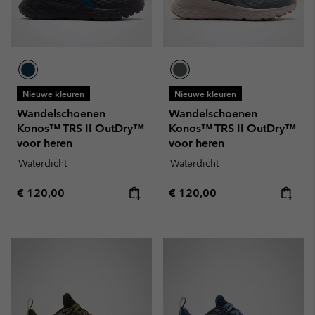
Nieuwe kleuren
Nieuwe kleuren
Wandelschoenen
Wandelschoenen
Konos™ TRS II OutDry™
Konos™ TRS II OutDry™
voor heren
voor heren
Waterdicht
Waterdicht
Regular price:
Regular price:
€ 120,00
€ 120,00