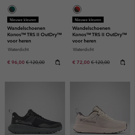
Nieuwe kleuren
Nieuwe kleuren
Wandelschoenen
Wandelschoenen
Konos™ TRS II OutDry™
Konos™ TRS II OutDry™
voor heren
voor heren
Waterdicht
Waterdicht
Sale price:
Regular price:
Sale price:
Regular price:
€ 96,00
€ 120,00
€ 72,00
€ 120,00