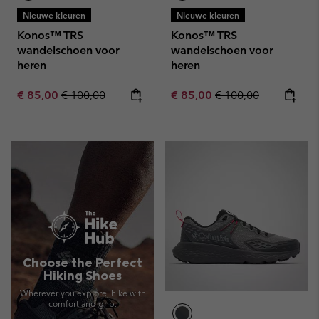
Nieuwe kleuren
Nieuwe kleuren
Konos™ TRS
Konos™ TRS
wandelschoen voor
wandelschoen voor
heren
heren
Sale price:
Regular price:
Sale price:
Regular price:
€ 85,00
€ 100,00
€ 85,00
€ 100,00
Choose the Perfect
Hiking Shoes
Wherever you explore, hike with
comfort and grip.