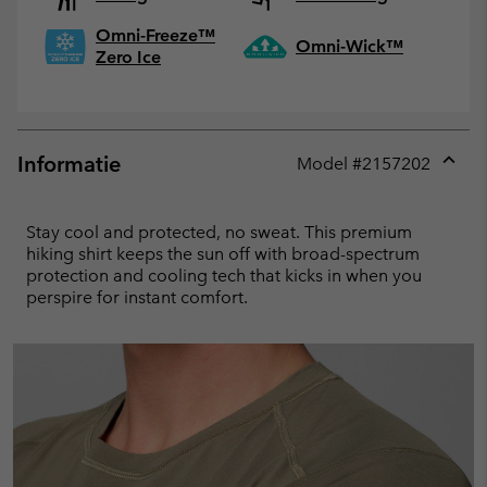
Omni-Freeze™
Omni-Wick™
Zero Ice
Informatie
Model #
2157202
Expan
or
collap
Stay cool and protected, no sweat. This premium
sectio
hiking shirt keeps the sun off with broad-spectrum
protection and cooling tech that kicks in when you
perspire for instant comfort.