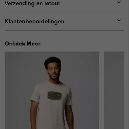
collap
Verzending en retour
sectio
Expan
or
collap
Klantenbeoordelingen
sectio
Expan
or
collap
Ontdek Meer
sectio