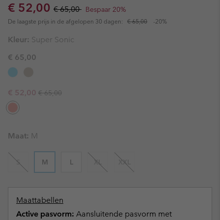
Sale price:
Regular price:
€ 52,00
€ 65,00
Bespaar 20%
De laagste prijs in de afgelopen 30 dagen:
€ 65,00
-20%
Kleur:
Super Sonic
€ 65,00
Regular price:
Sale price:
€ 52,00
€ 65,00
Maat:
M
S
M
L
XL
XXL
Maattabellen
Active pasvorm:
Aansluitende pasvorm met