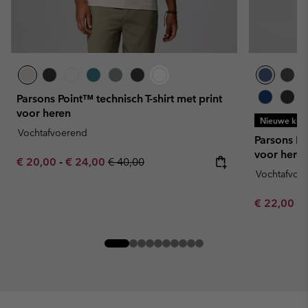
Parsons Point™ technisch T-shirt met print
voor heren
Nieuwe kleu
Vochtafvoerend
Parsons Poi
voor here
Minimum sale price:
Maximum sale price:
Regular price:
€ 20,00
-
€ 24,00
€ 40,00
Vochtafvoe
Minimum sa
€ 22,00
-