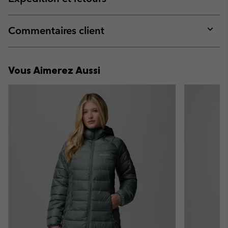
sectio
Expan
or
collap
Commentaires client
sectio
Expan
or
collap
Vous Aimerez Aussi
sectio