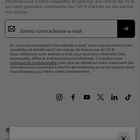
Abonnez-vous à notre newsletter et obtenez une remise de 10 %
sur votre première commande dès 120 € d’achats sur les articles
non soldés.
Inscription
par
e-
S’abo
mail
En nous communiquant votre adresse e-mail, vous vous inscrivez à notre
newsletter et bénéficiez d’une remise de bienvenue de 10 %.
Nous utiliserons votre adresse e-mail pour vous tenir informé(e) des
nouveautés, offres et événements promotionnels. Consultez notre
politique de confidentialité
pour plus de détails sur notre traitement des
données vous concernant à des fins de marketing et sur les moyens dont
vous disposez pour retirer votre consentement.
Belgique (français)
English ›
Nederlands ›
|
|