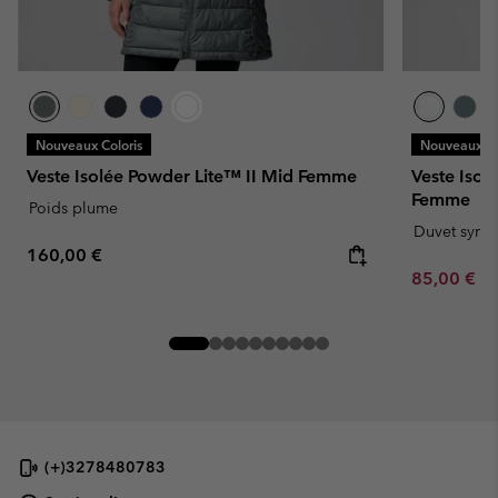
Nouveaux Coloris
Nouveaux Co
Veste Isolée Powder Lite™ II Mid Femme
Veste Isol
Femme
Poids plume
Duvet synth
Regular price:
160,00 €
Minimum sa
85,00 €
-
(+)3278480783