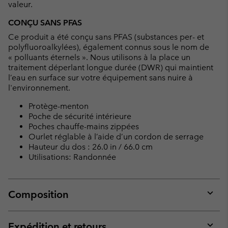
valeur.
CONÇU SANS PFAS
Ce produit a été conçu sans PFAS (substances per- et
polyfluoroalkylées), également connus sous le nom de
« polluants éternels ». Nous utilisons à la place un
traitement déperlant longue durée (DWR) qui maintient
l’eau en surface sur votre équipement sans nuire à
l'environnement.
Protège-menton
Poche de sécurité intérieure
Poches chauffe-mains zippées
Ourlet réglable à l’aide d’un cordon de serrage
Hauteur du dos : 26.0 in / 66.0 cm
Utilisations: Randonnée
Composition
Expan
or
collap
Expédition et retours