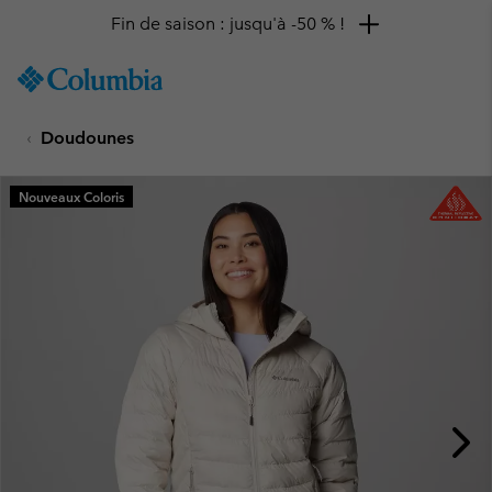
Fin de saison : jusqu'à -50 % !
SKIP
Columbia
TO
Sportswear
CONTENT
Doudounes
SKIP
TO
MAIN
Nouveaux Coloris
NAV
SKIP
TO
SEARCH