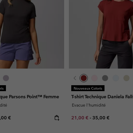
is
Nouveaux Coloris
nique Parsons Point™ Femme
T-shirt Technique Daniela F
dité
Evacue l'humidité
e price:
ximum price:
Minimum sale price:
Maximum price:
,00 €
21,00 €
-
35,00 €