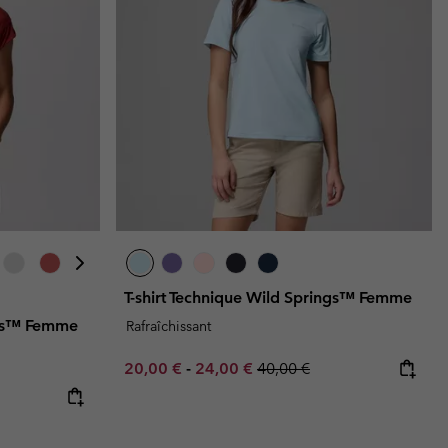
T-shirt Technique Wild Springs™ Femme
alls™ Femme
Rafraîchissant
Minimum sale price:
Maximum sale price:
Regular price:
20,00 €
-
24,00 €
40,00 €