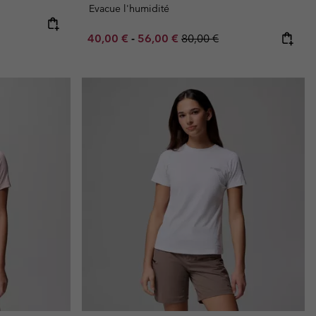
Evacue l'humidité
Minimum sale price:
Maximum sale price:
Regular price:
40,00 €
-
56,00 €
80,00 €