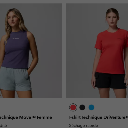
Technique Move™ Femme
T-shirt Technique DriVentu
dité
Séchage rapide