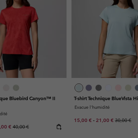
nique Bluebird Canyon™ II
T-shirt Technique BlueVista 
Evacue l'humidité
dité
Minimum sale price:
Maximum sale pric
Regular pr
15,00 €
-
21,00 €
30,00 €
e price:
ximum sale price:
Regular price:
,00 €
40,00 €