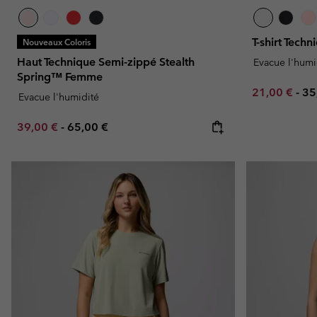
T-shirt Tech
Nouveaux Coloris
Haut Technique Semi-zippé Stealth
Evacue l'humi
Spring™ Femme
Minimum sal
Ma
21,00 €
-
35
Evacue l'humidité
Minimum sale price:
Maximum price:
39,00 €
-
65,00 €