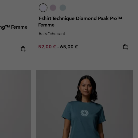
T-shirt Technique Diamond Peak Pro™
Femme
pring™ Femme
Rafraîchissant
Minimum sale price:
Maximum price:
52,00 €
-
65,00 €