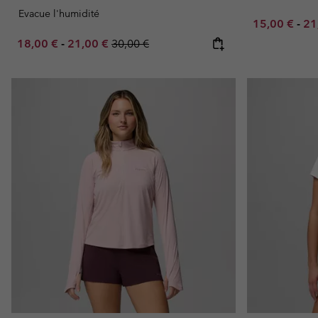
Evacue l'humidité
Minimum sal
Ma
15,00 €
-
21
Minimum sale price:
Maximum sale price:
Regular price:
18,00 €
-
21,00 €
30,00 €