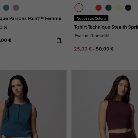
nique Parsons Point™ Femme
Nouveaux Coloris
T-shirt Technique Stealth S
dité
Evacue l'humidité
e price:
ximum price:
,00 €
Minimum sale price:
Maximum price:
25,00 €
-
50,00 €