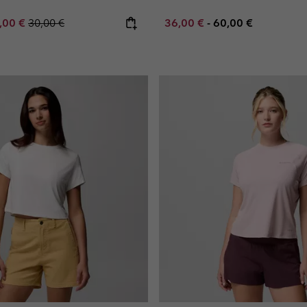
e price:
ximum sale price:
Regular price:
Minimum sale price:
Maximum price:
,00 €
30,00 €
36,00 €
-
60,00 €