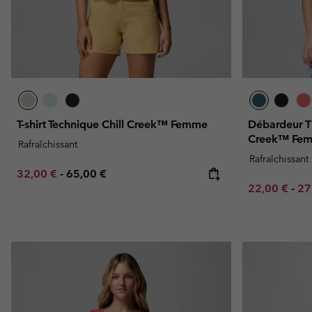
T-shirt Technique Chill Creek™ Femme
Débardeur T
Creek™ Fe
Rafraîchissant
Rafraîchissant
Minimum sale price:
Maximum price:
32,00 €
-
65,00 €
Minimum sal
Ma
22,00 €
-
27