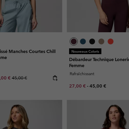
issé Manches Courtes Chill
Nouveaux Coloris
mme
Débardeur Technique Loner
Femme
Rafraîchissant
e price:
ximum sale price:
Regular price:
,00 €
45,00 €
Minimum sale price:
Maximum price:
27,00 €
-
45,00 €