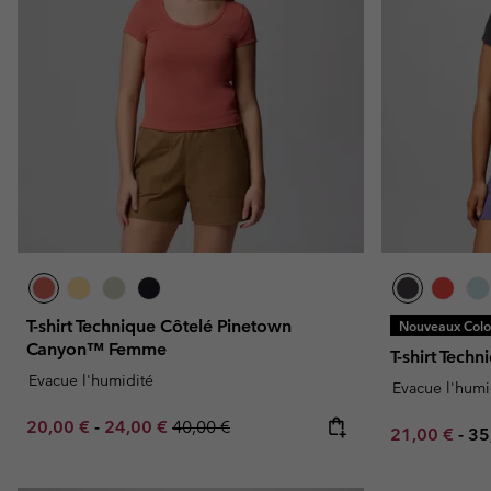
T-shirt Technique Côtelé Pinetown
Nouveaux Color
Canyon™ Femme
T-shirt Tech
Evacue l'humidité
Evacue l'humi
Minimum sale price:
Maximum sale price:
Regular price:
20,00 €
-
24,00 €
40,00 €
Minimum sal
Ma
21,00 €
-
35