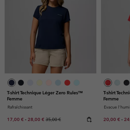
T-shirt Technique Léger Zero Rules™
T-shirt Tech
Femme
Femme
Rafraîchissant
Evacue l'humi
Minimum sale price:
Maximum sale price:
Regular price:
Minimum sal
Ma
17,00 €
-
28,00 €
35,00 €
20,00 €
-
24