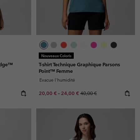
Nouveaux Coloris
idge™
T-shirt Technique Graphique Parsons
Point™ Femme
Evacue l'humidité
Minimum sale price:
Maximum sale price:
Regular price:
20,00 €
-
24,00 €
40,00 €