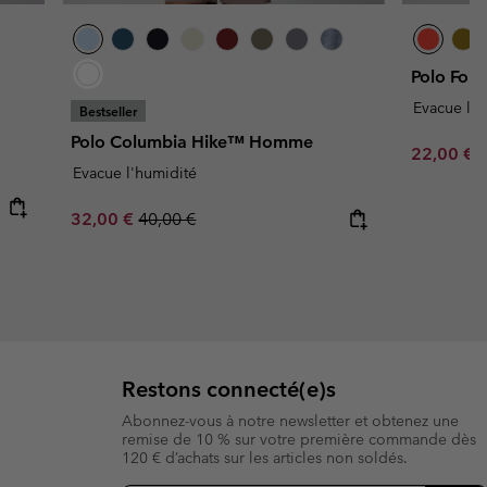
Polo Fon
Evacue l'h
Bestseller
Polo Columbia Hike™ Homme
Minimum s
22,00 €
Evacue l'humidité
Sale price:
Regular price:
32,00 €
40,00 €
Restons connecté(e)s
Abonnez-vous à notre newsletter et obtenez une
remise de 10 % sur votre première commande dès
120 € d’achats sur les articles non soldés.