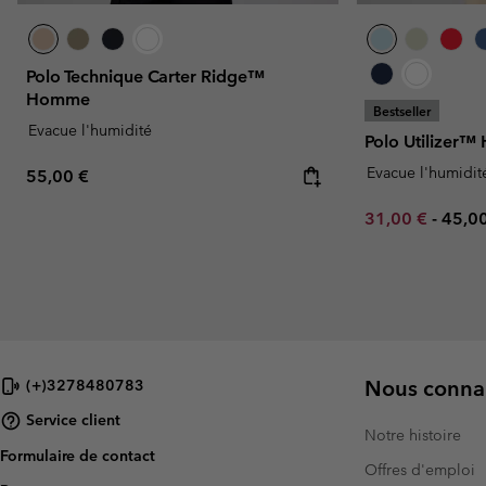
Polo Technique Carter Ridge™
Homme
Bestseller
Evacue l'humidité
Polo Utilizer
Evacue l'humidit
Regular price:
55,00 €
Minimum sale p
Maxi
31,00 €
-
45,0
Nous connai
(+)3278480783
Service client
Notre histoire
Formulaire de contact
Offres d'emploi