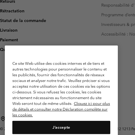
Retours
Responsabilité d'
Rétractation
Programme d’entr
Statut de la commande
Investisseurs & p
Livraison
Accessibilité : 
Paiement
Questions fréquentes
Ce site Web utilise des cookies internes et de tiers et
autres technologies pour personnaliser le contenu et
les publicités, fournir des fonctionnalités de réseaux
sociaux et analyser notre trafic. Veuillez préciser si vous
acceptez notre utilisation de ces cookies via les options
ci-dessous. Si vous refusez les cookies, les cookies
strictement nécessaires au fonctionnement du site
Web seront tout de même utilisés.
Cliquez ici pour plus
de détails et consulter notre Déclaration complète sur
les cookies.
Belgique (français)
English ›
Nederlands ›
|
|
J’accepte
©
2026
Columbia Sportswear International Sarl. Avenue des Morgines, 12 1213 Peti