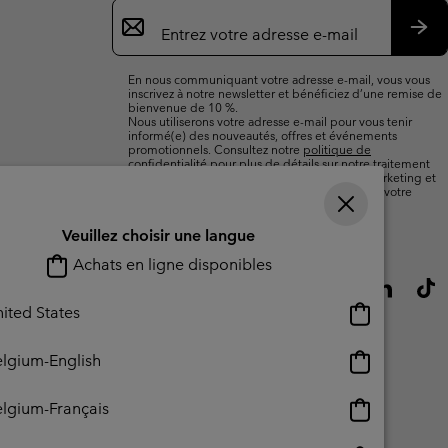
Inscription
par
e-
S’a
mail
En nous communiquant votre adresse e-mail, vous vous
inscrivez à notre newsletter et bénéficiez d’une remise de
bienvenue de 10 %.
Nous utiliserons votre adresse e-mail pour vous tenir
informé(e) des nouveautés, offres et événements
promotionnels. Consultez notre
politique de
confidentialité
pour plus de détails sur notre traitement
des données vous concernant à des fins de marketing et
sur les moyens dont vous disposez pour retirer votre
consentement.
Veuillez choisir une langue
Achats en ligne disponibles
Achats
ited States
en
ligne
Achats
lgium-English
disponibles
en
ligne
Achats
lgium-Français
disponibles
en
ligne