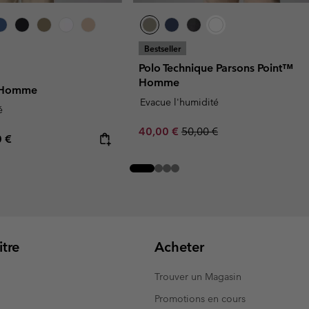
Bestseller
Polo Technique Parsons Point™
Homme
™ Homme
Evacue l'humidité
é
Sale price:
Regular price:
40,00 €
50,00 €
rice:
mum price:
0 €
tre
Acheter
Trouver un Magasin
Promotions en cours