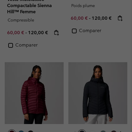
Compactable Sienna
Poids plume
Hill™ Femme
Minimum sale price:
Maximum price:
60,00 €
-
120,00 €
Compressible
Comparer
Minimum sale price:
Maximum price:
60,00 €
-
120,00 €
Comparer