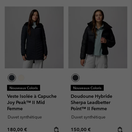
Nouveaux Coloris
Nouveaux Coloris
Veste Isolée à Capuche
Doudoune Hybride
Joy Peak™ II Mid
Sherpa Leadbetter
Femme
Point™ II Femme
Duvet synthétique
Duvet synthétique
Regular price:
Regular price:
180,00 €
150,00 €