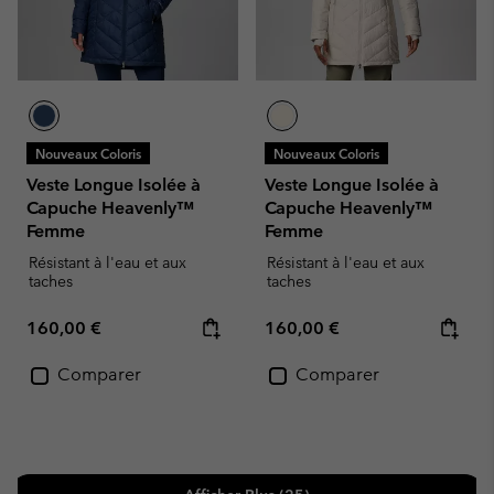
Nouveaux Coloris
Nouveaux Coloris
Veste Longue Isolée à
Veste Longue Isolée à
Capuche Heavenly™
Capuche Heavenly™
Femme
Femme
Résistant à l'eau et aux
Résistant à l'eau et aux
taches
taches
Regular price:
Regular price:
160,00 €
160,00 €
Comparer
Comparer