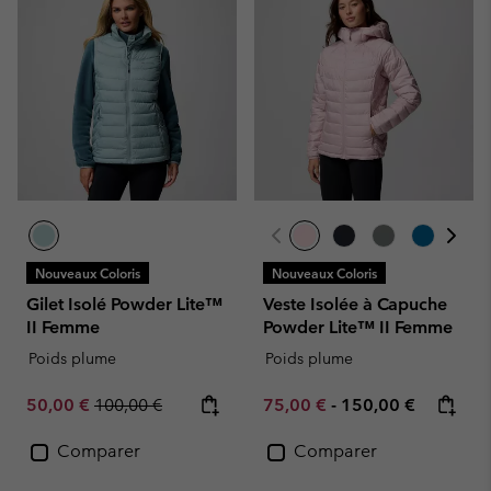
Nouveaux Coloris
Nouveaux Coloris
Gilet Isolé Powder Lite™
Veste Isolée à Capuche
II Femme
Powder Lite™ II Femme
Poids plume
Poids plume
Sale price:
Regular price:
Minimum sale price:
Maximum price:
50,00 €
100,00 €
75,00 €
-
150,00 €
Comparer
Comparer