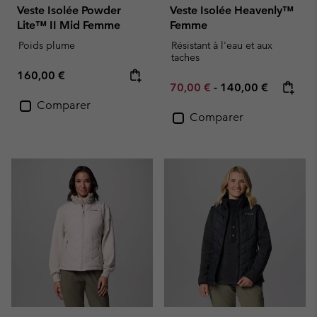
Veste Isolée Powder
Veste Isolée Heavenly™
Lite™ II Mid Femme
Femme
Poids plume
Résistant à l'eau et aux
taches
Regular price:
160,00 €
Minimum sale price:
Maximum price:
70,00 €
-
140,00 €
Comparer
Comparer