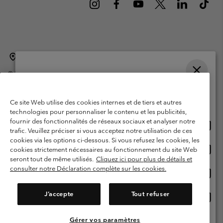
Belgique (français)
English ›
Nederlands ›
|
|
©
2026
Columbia Sportswear International Sarl. Avenue des Morgines, 12
1213 Petit-Lancy Switzerland. Tous droits réservés.
Veuillez choisir une langue
Conditions d'utilisation
Conditions Générales de Vente
Achats en ligne disponibles
Ce site Web utilise des cookies internes et de tiers et autres
Garanties Légales
Politique de confidentialité
technologies pour personnaliser le contenu et les publicités,
fournir des fonctionnalités de réseaux sociaux et analyser notre
Achat
United States
Conditions d'utilisation - Membres
trafic. Veuillez préciser si vous acceptez notre utilisation de ces
en
cookies via les options ci-dessous. Si vous refusez les cookies, les
Conditions D'utilisation - Contenu généré par l'utilisateur
Impressum
ligne
Achat
Belgium-English
cookies strictement nécessaires au fonctionnement du site Web
dispon
en
Cookies
seront tout de même utilisés.
Cliquez ici pour plus de détails et
ligne
consulter notre Déclaration complète sur les cookies.
Achat
Belgium-Français
dispon
en
Service client: Lun - sam de 9h à 13h et de 14h à 18h
(+)3278480783
ligne
J’accepte
Tout refuser
Achat
Belgium-Dutch
dispon
en
ligne
Gérer vos paramètres