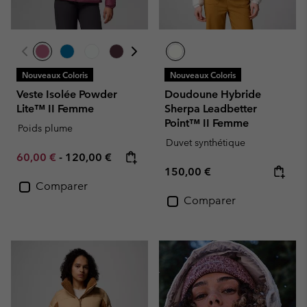
Nouveaux Coloris
Nouveaux Coloris
Veste Isolée Powder
Doudoune Hybride
Lite™ II Femme
Sherpa Leadbetter
Point™ II Femme
Poids plume
Duvet synthétique
Minimum sale price:
Maximum price:
60,00 €
-
120,00 €
Regular price:
150,00 €
Comparer
Comparer