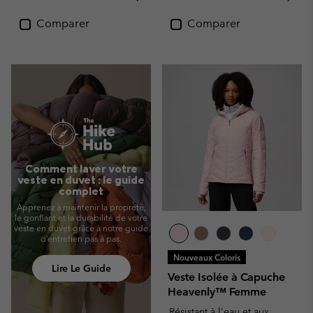
Comparer
Comparer
Comment laver votre
veste en duvet : le guide
complet
Apprenez à maintenir la propreté,
le gonflant et la durabilité de votre
veste en duvet grâce à notre guide
d’entretien pas à pas.
Nouveaux Coloris
Lire Le Guide
Veste Isolée à Capuche
Heavenly™ Femme
Résistant à l'eau et aux