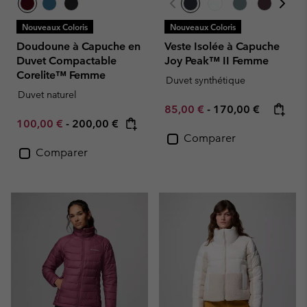
Nouveaux Coloris
Nouveaux Coloris
Doudoune à Capuche en
Veste Isolée à Capuche
Duvet Compactable
Joy Peak™ II Femme
Corelite™ Femme
Duvet synthétique
Duvet naturel
Minimum sale price:
Maximum price:
85,00 €
-
170,00 €
Minimum sale price:
Maximum price:
100,00 €
-
200,00 €
Comparer
Comparer