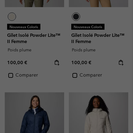
Nouveaux Coloris
Nouveaux Coloris
Gilet Isolé Powder Lite™
Gilet Isolé Powder Lite™
II Femme
II Femme
Poids plume
Poids plume
Regular price:
Regular price:
100,00 €
100,00 €
Comparer
Comparer