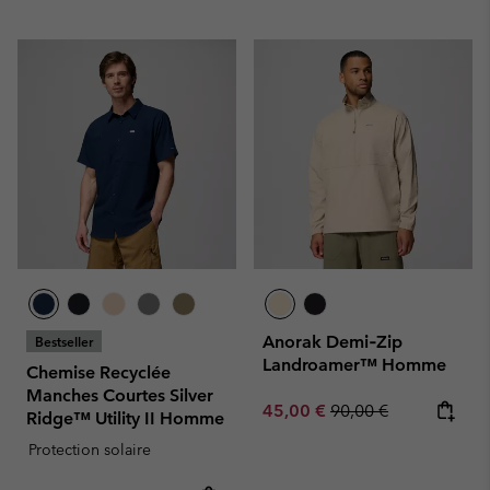
Anorak Demi‑Zip
Bestseller
Landroamer™ Homme
Chemise Recyclée
Manches Courtes Silver
Sale price:
Regular price:
45,00 €
90,00 €
Ridge™ Utility II Homme
Protection solaire