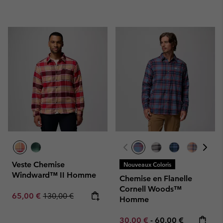
Veste Chemise
Nouveaux Coloris
Windward™ II Homme
Chemise en Flanelle
Cornell Woods™
Sale price:
Regular price:
65,00 €
130,00 €
Homme
Minimum sale price:
Maximum price:
30,00 €
-
60,00 €