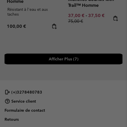
Homme
Trail™ Homme
Résistant à l'eau et aux
taches
Minimum sale price:
Maximum sale pric
Regular pr
37,00 €
-
37,50 €
75,00 €
Regular price:
100,00 €
Afficher Plus (7)
(+)3278480783
Service client
Formulaire de contact
Retours