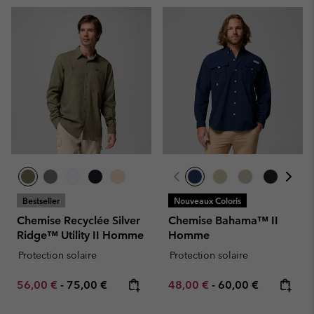
Bestseller
Nouveaux Coloris
Chemise Recyclée Silver
Chemise Bahama™ II
Ridge™ Utility II Homme
Homme
Protection solaire
Protection solaire
Minimum sale price:
Maximum price:
Minimum sale price:
Maximum price:
56,00 €
-
75,00 €
48,00 €
-
60,00 €