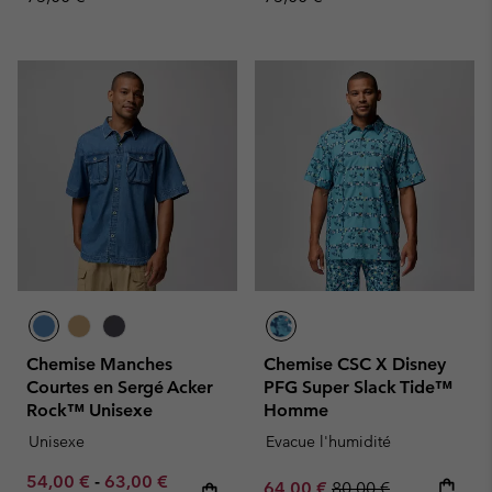
Chemise Manches
Chemise CSC X Disney
Courtes en Sergé Acker
PFG Super Slack Tide™
Rock™ Unisexe
Homme
Unisexe
Evacue l'humidité
Minimum sale price:
Maximum sale price:
Regular price:
54,00 €
-
63,00 €
Sale price:
Regular price:
64,00 €
80,00 €