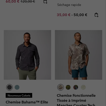
Sale price:
Regular price:
60,00 €
120,00 €
Séchage rapide
Minimum sale price:
Maximum price:
35,00 €
-
50,00 €
Chemise Fonctionnelle
Nouveaux Coloris
Tissée à Imprimé
Chemise Bahama™ Elite
Manches Courtes Tech