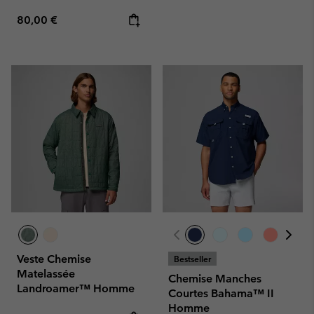
Regular price:
80,00 €
Veste Chemise
Bestseller
Matelassée
Chemise Manches
Landroamer™ Homme
Courtes Bahama™ II
Homme