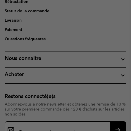
Rétractation
Statut de la commande
Livraison
Paiement
Questions fréquentes
Nous connaitre
Acheter
Restons connecté(e)s
Abonnez-vous à notre newsletter et obtenez une remise de 10 %
sur votre première commande dès 120 € d’achats sur les articles
non soldés.
Inscription
par