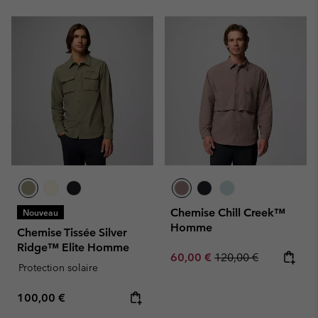
Chemise Chill Creek™
Nouveau
Homme
Chemise Tissée Silver
Ridge™ Elite Homme
Sale price:
Regular price:
60,00 €
120,00 €
Protection solaire
Regular price:
100,00 €