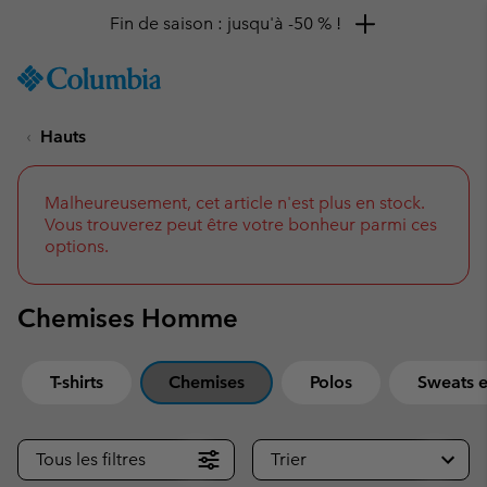
Remise de 10 % à saisir
SKIP
Columbia
TO
Sportswear
CONTENT
Hauts
SKIP
TO
MAIN
NAV
Malheureusement, cet article n'est plus en stock.
Vous trouverez peut être votre bonheur parmi ces
SKIP
options.
TO
SEARCH
Chemises Homme
T-shirts
Chemises
Polos
Sweats e
Tous les filtres
Trier