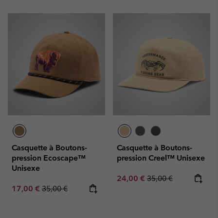
Casquette à Boutons-
Casquette à Boutons-
pression Ecoscape™
pression Creel™ Unisexe
Unisexe
Sale price:
Regular price:
24,00 €
35,00 €
Sale price:
Regular price:
17,00 €
35,00 €