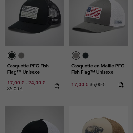
Casquette PFG Fish
Casquette en Maille PFG
Flag™ Unisexe
Fish Flag™ Unisexe
Minimum sale price:
Maximum sale price:
Regular price:
17,00 €
-
24,00 €
Sale price:
Regular price:
17,00 €
35,00 €
35,00 €