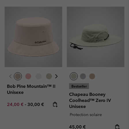
Bob Pine Mountain™ II
Bestseller
Unisexe
Chapeau Booney
Coolhead™ Zero IV
Minimum sale price:
Maximum price:
24,00 €
-
30,00 €
Unisexe
Protection solaire
Regular price:
45,00 €