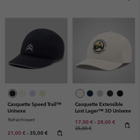
Casquette Speed Trail™
Casquette Extensible
Unisexe
Lost Lager™ 3D Unisexe
Rafraîchissant
Minimum sale price:
Maximum sale pric
Regular pr
17,00 €
-
28,00 €
35,00 €
Minimum sale price:
Maximum price:
21,00 €
-
35,00 €