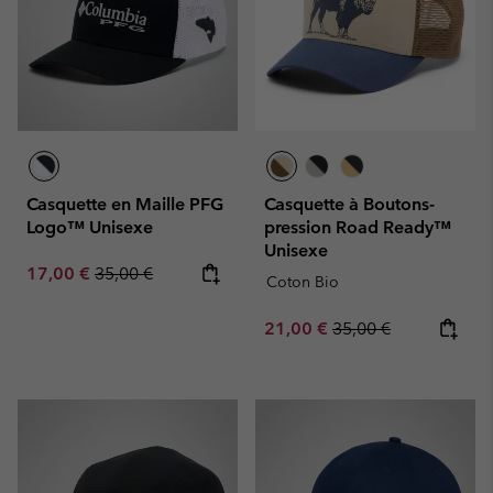
Casquette en Maille PFG
Casquette à Boutons-
Logo™ Unisexe
pression Road Ready™
Unisexe
Sale price:
Regular price:
17,00 €
35,00 €
Coton Bio
Sale price:
Regular price:
21,00 €
35,00 €