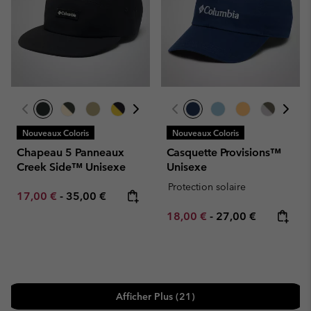
Nouveaux Coloris
Nouveaux Coloris
Chapeau 5 Panneaux
Casquette Provisions™
Creek Side™ Unisexe
Unisexe
Protection solaire
Minimum sale price:
Maximum price:
17,00 €
-
35,00 €
Minimum sale price:
Maximum price:
18,00 €
-
27,00 €
Afficher Plus (21)