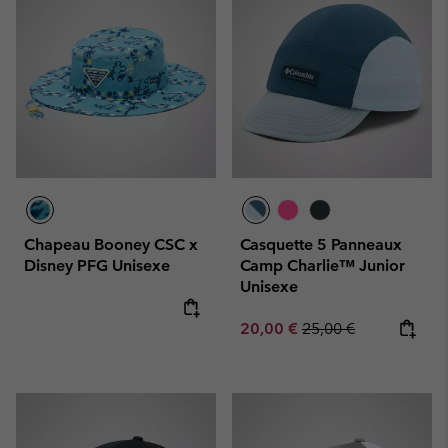
Chapeau Booney CSC x
Casquette 5 Panneaux
Disney PFG Unisexe
Camp Charlie™ Junior
Unisexe
Sale price:
Regular price:
20,00 €
25,00 €