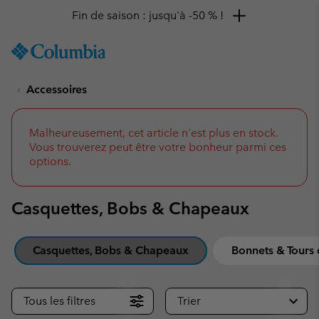
Remise de 10 % à saisir
SKIP
Columbia
TO
Sportswear
CONTENT
Accessoires
SKIP
TO
MAIN
NAV
Malheureusement, cet article n'est plus en stock.
Vous trouverez peut être votre bonheur parmi ces
SKIP
options.
TO
SEARCH
Casquettes, Bobs & Chapeaux
Casquettes, Bobs & Chapeaux
Bonnets & Tours
Tous les filtres
Trier