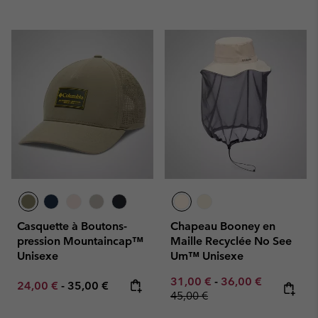
Casquette à Boutons-
Chapeau Booney en
pression Mountaincap™
Maille Recyclée No See
Unisexe
Um™ Unisexe
Minimum sale price:
Maximum sale pric
Regular pr
31,00 €
-
36,00 €
Minimum sale price:
Maximum price:
24,00 €
-
35,00 €
45,00 €