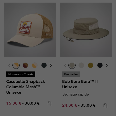
Nouveaux Coloris
Bestseller
Casquette Snapback
Bob Bora Bora™ II
Columbia Mesh™
Unisexe
Unisexe
Séchage rapide
Minimum sale price:
Maximum price:
15,00 €
-
30,00 €
Minimum sale price:
Maximum price:
24,00 €
-
35,00 €