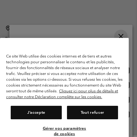
Belgique (français)
English ›
Nederlands ›
|
|
©
2026
Columbia Sportswear International Sarl. Avenue des Morgines, 12
1213 Petit-Lancy Switzerland. Tous droits réservés.
Veuillez choisir une langue
Conditions d'utilisation
Conditions Générales de Vente
Achats en ligne disponibles
Ce site Web utilise des cookies internes et de tiers et autres
Garanties Légales
Politique de confidentialité
technologies pour personnaliser le contenu et les publicités,
fournir des fonctionnalités de réseaux sociaux et analyser notre
Achat
United States
Conditions d'utilisation - Membres
trafic. Veuillez préciser si vous acceptez notre utilisation de ces
en
cookies via les options ci-dessous. Si vous refusez les cookies, les
Conditions D'utilisation - Contenu généré par l'utilisateur
Impressum
ligne
Achat
Belgium-English
cookies strictement nécessaires au fonctionnement du site Web
dispon
en
Cookies
seront tout de même utilisés.
Cliquez ici pour plus de détails et
ligne
consulter notre Déclaration complète sur les cookies.
Achat
Belgium-Français
dispon
en
Service client: Lun - sam de 9h à 13h et de 14h à 18h
(+)3278480783
ligne
J’accepte
Tout refuser
Achat
Belgium-Dutch
dispon
en
ligne
Gérer vos paramètres
Voir Tous Les Pays
dispon
de cookies