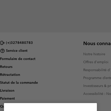
Nous connai
(+)3278480783
Service client
Notre histoire
Formulaire de contact
Offres d'emploi
Retours
Responsabilité d'
Rétractation
Programme d’entr
Statut de la commande
Investisseurs & p
Livraison
Accessibilité : 
Paiement
Questions fréquentes