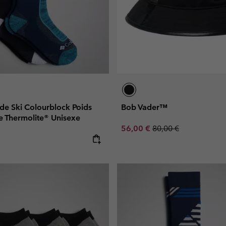
de Ski Colourblock Poids
Bob Vader™
e Thermolite® Unisexe
Sale price:
Regular price:
56,00 €
80,00 €
e: