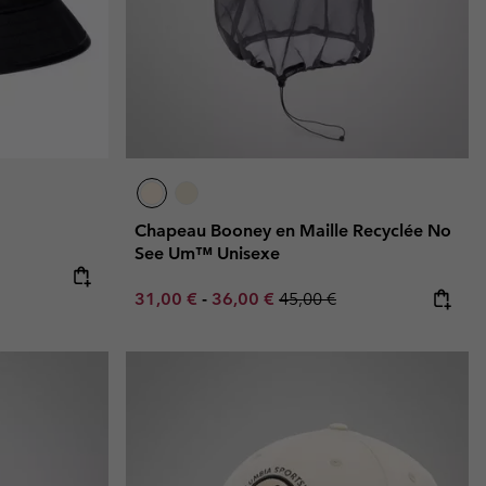
Chapeau Booney en Maille Recyclée No
See Um™ Unisexe
Minimum sale price:
Maximum sale price:
Regular price:
31,00 €
-
36,00 €
45,00 €