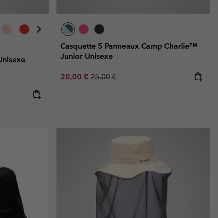
Casquette 5 Panneaux Camp Charlie™
Junior Unisexe
Unisexe
Sale price:
Regular price:
20,00 €
25,00 €