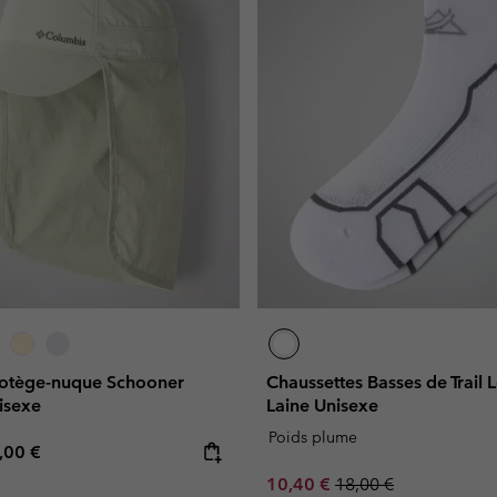
rotège-nuque Schooner
Chaussettes Basses de Trail 
isexe
Laine Unisexe
Poids plume
e price:
ximum price:
,00 €
Sale price:
Regular price:
10,40 €
18,00 €