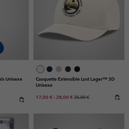
als Unisexe
Casquette Extensible Lost Lager™ 3D
Unisexe
Minimum sale price:
Maximum sale price:
Regular price:
17,00 €
-
28,00 €
35,00 €