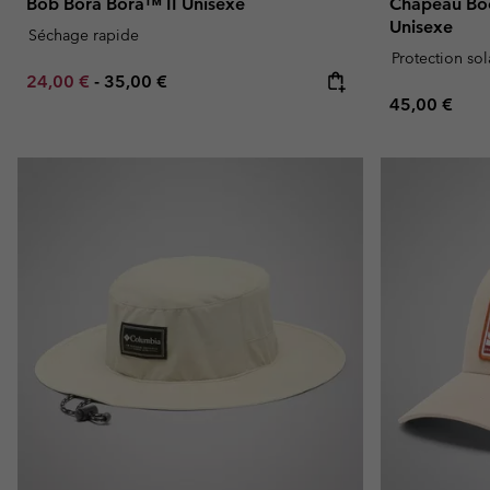
Bob Bora Bora™ II Unisexe
Chapeau Bo
Unisexe
Séchage rapide
Protection sol
Minimum sale price:
Maximum price:
24,00 €
-
35,00 €
Regular pric
45,00 €