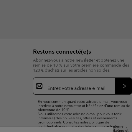
Restons connecté(e)s
Abonnez-vous à notre newsletter et obtenez une
remise de 10 % sur votre première commande dès
120 € d’achats sur les articles non soldés.
Inscription
par
e-
S’a
mail
En nous communiquant votre adresse e-mail, vous vous
inscrivez à notre newsletter et bénéficiez d’une remise de
bienvenue de 10 %.
Nous utiliserons votre adresse e-mail pour vous tenir
informé(e) des nouveautés, offres et événements
promotionnels. Consultez notre
politique de
confidentialité
pour plus de détails sur notre traitement
des données vous concernant à des fins de marketing et