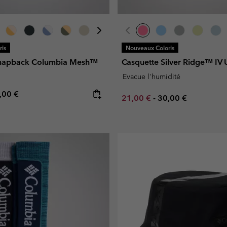
is
Nouveaux Coloris
Snapback Columbia Mesh™
Casquette Silver Ridge™ IV 
Evacue l'humidité
e price:
ximum price:
,00 €
Minimum sale price:
Maximum price:
21,00 €
-
30,00 €