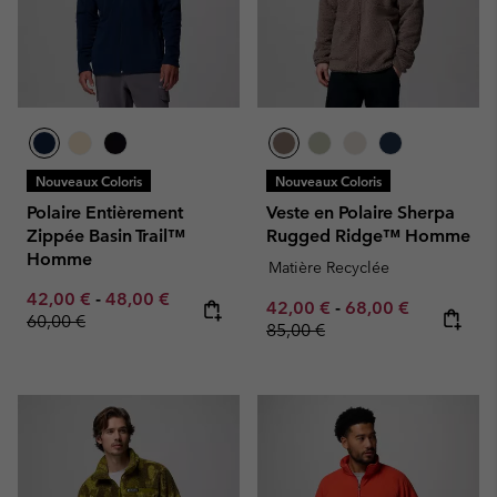
Nouveaux Coloris
Nouveaux Coloris
Polaire Entièrement
Veste en Polaire Sherpa
Zippée Basin Trail™
Rugged Ridge™ Homme
Homme
Matière Recyclée
Minimum sale price:
Maximum sale price:
Regular price:
42,00 €
-
48,00 €
Minimum sale price:
Maximum sale pric
Regular pr
42,00 €
-
68,00 €
60,00 €
85,00 €