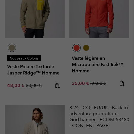
Veste légère en
Nouveaux Coloris
Micropolaire Fast Trek™
Veste Polaire Texturée
Homme
Jasper Ridge™ Homme
Sale price:
Regular price:
35,00 €
50,00 €
Sale price:
Regular price:
48,00 €
80,00 €
8.24 - COL EU/UK - Back to
adventure promotion -
Grid banner - ECOM-53480
- CONTENT PAGE