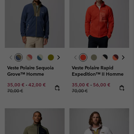
Veste Polaire Sequoia
Veste Polaire Rapid
Grove™ Homme
Expedition™ II Homme
Minimum sale price:
Maximum sale price:
Regular price:
Minimum sale price:
Maximum sale pric
Regular pr
35,00 €
-
42,00 €
35,00 €
-
56,00 €
70,00 €
70,00 €