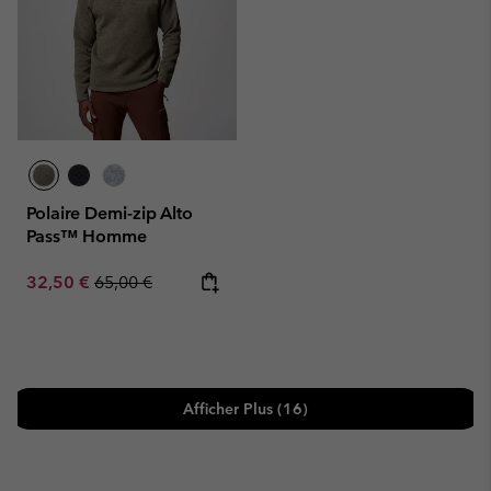
Polaire Demi-zip Alto
Pass™ Homme
Sale price:
Regular price:
32,50 €
65,00 €
Afficher Plus (16)