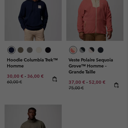
Hoodie Columbia Trek™
Veste Polaire Sequoia
Homme
Grove™ Homme –
Grande Taille
Minimum sale price:
Maximum sale price:
Regular price:
30,00 €
-
36,00 €
60,00 €
Minimum sale price:
Maximum sale pric
Regular pr
37,00 €
-
52,00 €
75,00 €