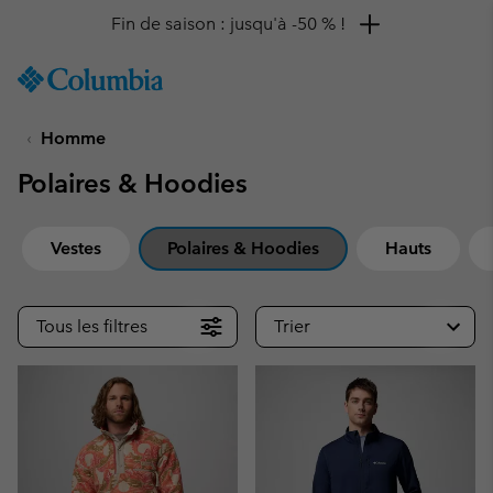
Remise de 10 % à saisir
SKIP
Columbia
TO
Sportswear
CONTENT
Homme
SKIP
TO
Polaires & Hoodies
MAIN
NAV
SKIP
Vestes
Polaires & Hoodies
Hauts
TO
SEARCH
Tous les filtres
Trier