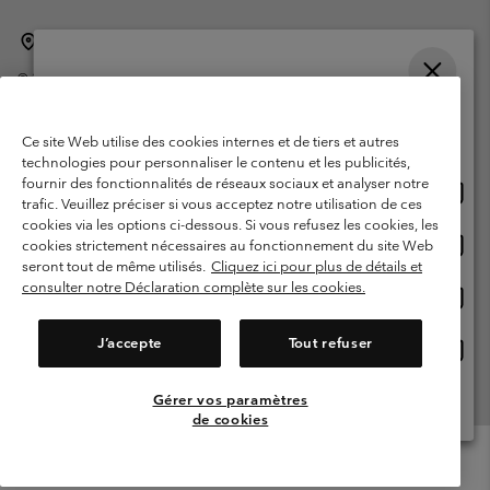
Belgique (français)
English ›
Nederlands ›
|
|
©
2026
Columbia Sportswear International Sarl. Avenue des Morgines, 12
1213 Petit-Lancy Switzerland. Tous droits réservés.
Veuillez choisir une langue
Conditions d'utilisation
Conditions Générales de Vente
Achats en ligne disponibles
Ce site Web utilise des cookies internes et de tiers et autres
Garanties Légales
Politique de confidentialité
technologies pour personnaliser le contenu et les publicités,
fournir des fonctionnalités de réseaux sociaux et analyser notre
Achat
United States
Conditions d'utilisation - Membres
trafic. Veuillez préciser si vous acceptez notre utilisation de ces
en
cookies via les options ci-dessous. Si vous refusez les cookies, les
Conditions D'utilisation - Contenu généré par l'utilisateur
Impressum
ligne
Achat
Belgium-English
cookies strictement nécessaires au fonctionnement du site Web
dispon
en
Cookies
seront tout de même utilisés.
Cliquez ici pour plus de détails et
ligne
consulter notre Déclaration complète sur les cookies.
Achat
Belgium-Français
dispon
en
Service client: Lun - sam de 9h à 13h et de 14h à 18h
(+)3278480783
ligne
J’accepte
Tout refuser
Achat
Belgium-Dutch
dispon
en
ligne
Gérer vos paramètres
Voir Tous Les Pays
dispon
de cookies
Menu
Rechercher
Connexion
Mini