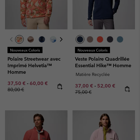
Nouveaux Coloris
Nouveaux Coloris
Polaire Streetwear avec
Veste Polaire Quadrillée
Imprimé Helvetia™
Essential Hike™ Homme
Homme
Matière Recyclée
Minimum sale price:
Maximum sale price:
Regular price:
37,50 €
-
60,00 €
Minimum sale price:
Maximum sale pric
Regular pr
37,00 €
-
52,00 €
80,00 €
75,00 €