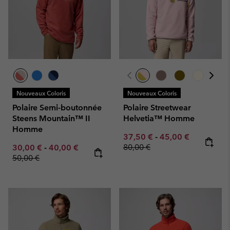
Nouveaux Coloris
Nouveaux Coloris
Polaire Semi-boutonnée
Polaire Streetwear
Steens Mountain™ II
Helvetia™ Homme
Homme
Minimum sale price:
Maximum sale pric
Regular pr
37,50 €
-
45,00 €
Minimum sale price:
Maximum sale price:
Regular price:
80,00 €
30,00 €
-
40,00 €
50,00 €