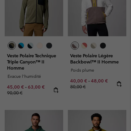
Veste Polaire Technique
Veste Polaire Légère
Triple Canyon™ II
Backbowl™ II Homme
Homme
Poids plume
Evacue l'humidité
Minimum sale price:
Maximum sale pric
Regular pr
40,00 €
-
48,00 €
Minimum sale price:
Maximum sale price:
Regular price:
80,00 €
45,00 €
-
63,00 €
90,00 €