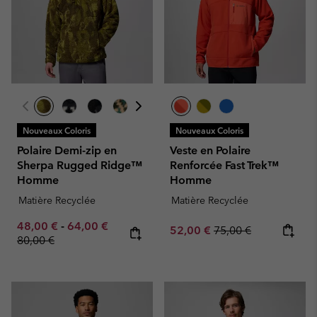
Nouveaux Coloris
Nouveaux Coloris
Polaire Demi-zip en
Veste en Polaire
Sherpa Rugged Ridge™
Renforcée Fast Trek™
Homme
Homme
Matière Recyclée
Matière Recyclée
Minimum sale price:
Maximum sale price:
Regular price:
48,00 €
-
64,00 €
Sale price:
Regular price:
52,00 €
75,00 €
80,00 €