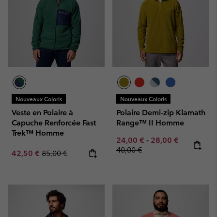
Nouveaux Coloris
Nouveaux Coloris
Veste en Polaire à
Polaire Demi-zip Klamath
Capuche Renforcée Fast
Range™ II Homme
Trek™ Homme
Minimum sale price:
Maximum sale pric
Regular pr
24,00 €
-
28,00 €
40,00 €
Sale price:
Regular price:
42,50 €
85,00 €