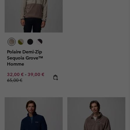
Polaire Demi-Zip
Sequoia Grove™
Homme
Minimum sale price:
Maximum sale price:
Regular price:
32,00 €
-
39,00 €
65,00 €