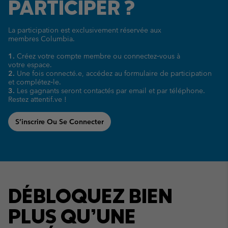
PARTICIPER ?
La participation est exclusivement réservée aux
membres Columbia.
1.
Créez votre compte membre ou connectez‑vous à
votre espace.
2.
Une fois connecté.e, accédez au formulaire de participation
et complétez‑le.
3.
Les gagnants seront contactés par email et par téléphone.
Restez attentif.ve !
S’inscrire Ou Se Connecter
DÉBLOQUEZ BIEN
PLUS QU’UNE