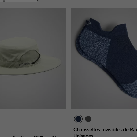
Bonnets & T
Bonnets & T
Pantalons Casual
Leggings
Polaires
Gants de Sk
Gants de Sk
Shorts Casual
Pantalons Casual
Pantalons de Ski
Shorts Casual
Vêtements
Tous les 
Jupes-Shorts & Robes
Couches de base &
Tous les 
Pantalons de Ski
chaussettes
s
s
Sous-Vêtements Techniques
Couches de base &
chaussettes
Chaussettes
Sous-vêtements
Sous-Vêtements Techniques
Chaussettes
Chaussettes Invisibles de R
Unisexes