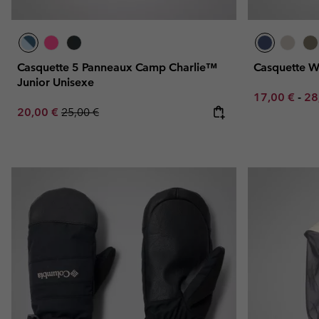
Casquette 5 Panneaux Camp Charlie™
Casquette W
Junior Unisexe
Minimum sal
Ma
17,00 €
-
28
Sale price:
Regular price:
20,00 €
25,00 €