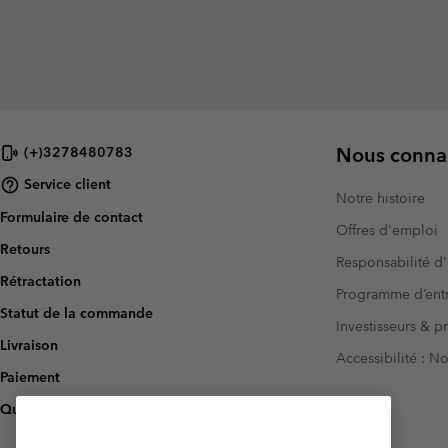
Nous connai
(+)3278480783
Service client
Notre histoire
Formulaire de contact
Offres d'emploi
Retours
Responsabilité d'
Rétractation
Programme d’entr
Statut de la commande
Investisseurs & p
Livraison
Accessibilité : 
Paiement
Questions fréquentes