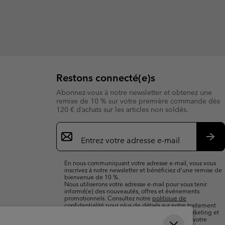
Restons connecté(e)s
Abonnez-vous à notre newsletter et obtenez une
remise de 10 % sur votre première commande dès
120 € d’achats sur les articles non soldés.
Inscription
par
e-
S’a
mail
En nous communiquant votre adresse e-mail, vous vous
inscrivez à notre newsletter et bénéficiez d’une remise de
bienvenue de 10 %.
Nous utiliserons votre adresse e-mail pour vous tenir
informé(e) des nouveautés, offres et événements
promotionnels. Consultez notre
politique de
confidentialité
pour plus de détails sur notre traitement
des données vous concernant à des fins de marketing et
sur les moyens dont vous disposez pour retirer votre