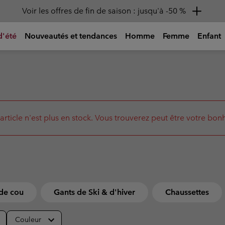
Remise de 10 % à saisir
d'été
Nouveautés et tendances
Homme
Femme
Enfant
sans
sans
s)
Hauts
Hauts
Filles (4-18 ans)
Femme
Équipement
Enfant
Chaussur
Chaussur
Chaussur
Enfant
Naviguer 
x
onnée
Chapeaux
T-shirts
T-shirts
Blousons & Manteaux
Chaussures de Randonnée
Sacs à dos
Chaussures
Chaussures
Chaussures 
Chaussures 
🥾 Randon
39EU)
39EU)
s d'été
ou
Chemises
Chemises
Polaires & Sweats
Sandales & Chaussures d'été
Sacs de voyage, Bananes &
Sandales & 
Sandales & 
🏙 Aventure
Bandoulière
Chaussures 
Chaussures 
ables
r
Polos
Débardeurs
T-Shirts
Chaussures imperméables
Chaussures
Chaussures
☀ Activités
rticle n'est plus en stock. Vous trouverez peut être votre bon
31EU)
31EU)
Gourdes
Sweats et hoodies
Sweats et hoodies
Pantalons & Shorts
Chaussures Casual
Chaussures
Chaussures
⛷ Ski & Sn
Chaussures
Chaussures
Randonnée : guides
Technologies
À
Bâtons de randonnée
25-39EU)
25-39EU)
Shorts
Chaussures de Trail
Chaussures 
Chaussures 
et communauté
Chaleur réfléchissante
N
Pantalons & Shorts
Bas
Carnet Rando
R
Isolation
Chaussures F
Chaussures F
 Neige,
Accessoires
Bottes Imperméables, Neige,
Bottes Impe
Bottes Impe
Nouveautés Titanium
Allez loin
É
Imperméabilité
39EU)
39EU)
Pantalons Randonnée
Pantalons Randonnée
Apres-Ski
Après-ski
Apres-Ski
p
Équipement performant pour
Nouvel équipement de trail
Protection solaire
les aventures intenses.
running pour aller plus loin,
P
Tout-Petit & Bébé (0-4 ans)
Shorts Randonnée
Shorts Randonnée
Rafraichissant
plus vite.
e
 de cou
Gants de Ski & d'hiver
Chaussettes
Tous les a
Toutes le
Accessoi
Accessoi
Amorti du pied
Pantalons Convertibles
Pantalons Convertibles
Combinaisons
Adhérence
Casquettes
Casquettes
Pantalons Imperméables
Pantalons Imperméables
Vestes
Couleur