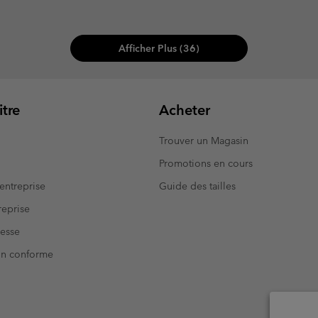
Afficher Plus (36)
tre
Acheter
Trouver un Magasin
Promotions en cours
entreprise
Guide des tailles
eprise
resse
Non conforme