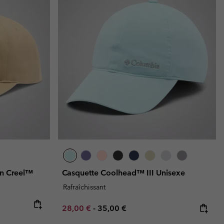
on Creel™
Casquette Coolhead™ III Unisexe
Rafraîchissant
Minimum sale price:
Maximum price:
28,00 €
-
35,00 €