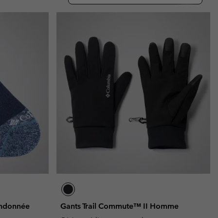
ours de cou
ours de cou
Guide Des Articles Imperméables
Guide Des Articles Imperméables
i & d'hiver
i & d'Hiver
 grandes tailles
articles femme
articles homme
andonnée
Gants Trail Commute™ II Homme