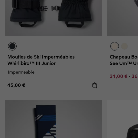
Moufles de Ski Imperméables
Chapeau Boo
Whirlibird™ III Junior
See Um™ Un
Imperméable
Minimum sal
Ma
31,00 €
-
36
Regular price:
45,00 €