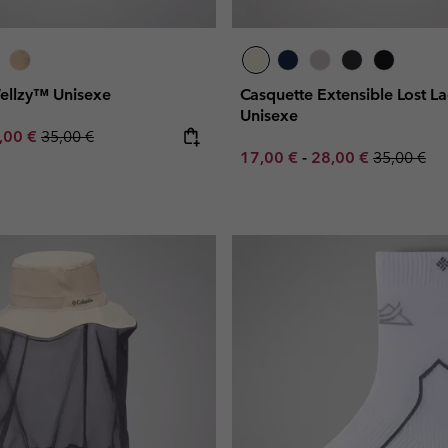
ellzy™ Unisexe
Casquette Extensible Lost 
Unisexe
e price:
ximum sale price:
Regular price:
,00 €
35,00 €
Minimum sale price:
Maximum sale pric
Regular pr
17,00 €
-
28,00 €
35,00 €