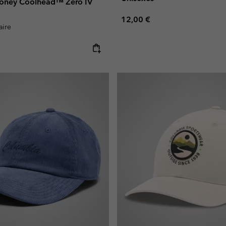
oney Coolhead™ Zero IV
Regular price:
12,00 €
aire
e: