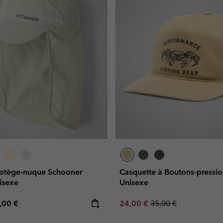
rotège-nuque Schooner
Casquette à Boutons-pressi
isexe
Unisexe
e price:
ximum price:
Sale price:
Regular price:
,00 €
24,00 €
35,00 €