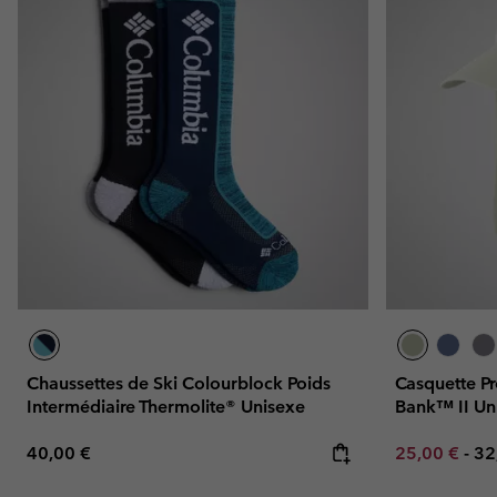
Chaussettes de Ski Colourblock Poids
Casquette P
Intermédiaire Thermolite® Unisexe
Bank™ II Un
Regular price:
Minimum sal
Ma
40,00 €
25,00 €
-
32