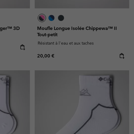
Lager™ 3D
Moufle Longue Isolée Chippewa™ II
Tout-petit
Résistant à l'eau et aux taches
e:
ice:
Regular price:
20,00 €