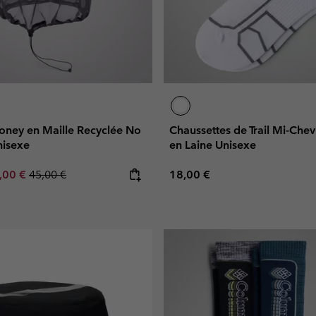
ney en Maille Recyclée No
Chaussettes de Trail Mi-Chev
isexe
en Laine Unisexe
e price:
ximum sale price:
Regular price:
Regular price:
,00 €
45,00 €
18,00 €