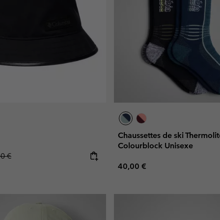
Chaussettes de ski Thermol
Colourblock Unisexe
lar price:
00 €
Regular price:
40,00 €