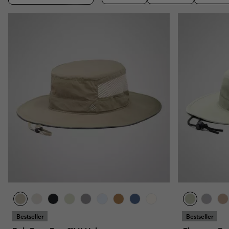
Omni-MAX™
Amaze™
Polaires
Polaires
Omni-MAX™
Polaires Techniques
Polaires Techniques
Polaires Sherpa
Polaires Sherpa
Polaires Casual
Polaires Casual
Polaires sans manche
Polaires sans manche
Bestseller
Bestseller