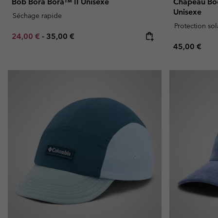
Bob Bora Bora™ II Unisexe
Chapeau Bo
Unisexe
Séchage rapide
Protection sol
Minimum sale price:
Maximum price:
24,00 €
-
35,00 €
Regular pric
45,00 €