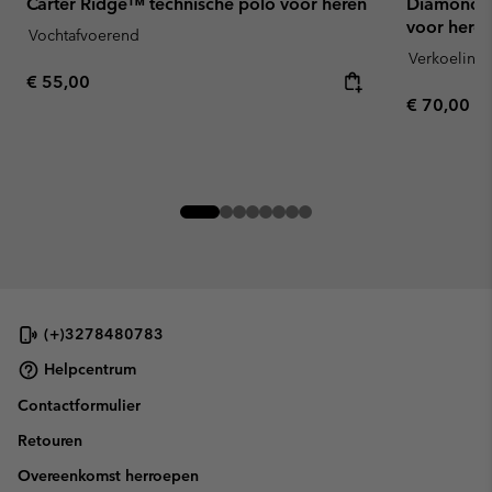
Carter Ridge™ technische polo voor heren
Diamond P
voor here
Vochtafvoerend
Verkoeling
Regular price:
€ 55,00
Regular pr
€ 70,00
(+)3278480783
Helpcentrum
Contactformulier
Retouren
Overeenkomst herroepen