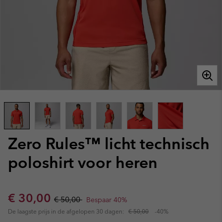
Zero Rules™ licht technisch
poloshirt voor heren
Sale price:
Regular price:
€ 30,00
€ 50,00
Bespaar 40%
De laagste prijs in de afgelopen 30 dagen:
€ 50,00
-40%