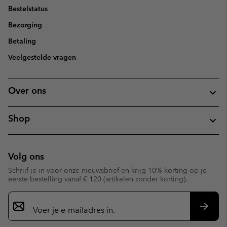
Bestelstatus
Bezorging
Betaling
Veelgestelde vragen
Over ons
Shop
Volg ons
Schrijf je in voor onze nieuwsbrief en krijg 10% korting op je
eerste bestelling vanaf € 120 (artikelen zonder korting).
Aanmelden
voor
e-
Inschr