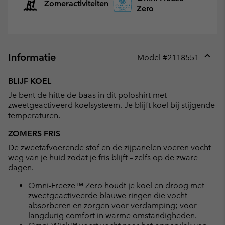
Zomeractiviteiten
Zero
Informatie
Model #
2118551
Expan
or
BLIJF KOEL
collap
Je bent de hitte de baas in dit poloshirt met
sectio
zweetgeactiveerd koelsysteem. Je blijft koel bij stijgende
temperaturen.
ZOMERS FRIS
De zweetafvoerende stof en de zijpanelen voeren vocht
weg van je huid zodat je fris blijft – zelfs op de zware
dagen.
Omni-Freeze™ Zero houdt je koel en droog met
zweetgeactiveerde blauwe ringen die vocht
absorberen en zorgen voor verdamping; voor
langdurig comfort in warme omstandigheden.