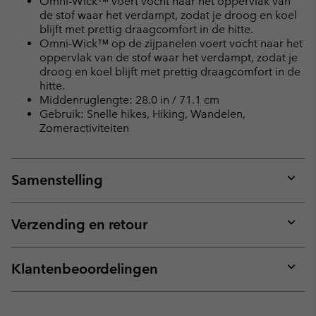
Omni-Wick™ voert vocht naar het oppervlak van
de stof waar het verdampt, zodat je droog en koel
blijft met prettig draagcomfort in de hitte.
Omni-Wick™ op de zijpanelen voert vocht naar het
oppervlak van de stof waar het verdampt, zodat je
droog en koel blijft met prettig draagcomfort in de
hitte.
Middenruglengte: 28.0 in / 71.1 cm
Gebruik: Snelle hikes, Hiking, Wandelen,
Zomeractiviteiten
Samenstelling
Expan
or
collap
Verzending en retour
sectio
Expan
or
collap
Klantenbeoordelingen
sectio
Expan
or
collap