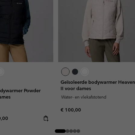
Geïsoleerde bodywarmer Heave
II voor dames
odywarmer Powder
dames
Water- en vlekafstotend
Regular price:
€ 100,00
rice:
mum price:
0,00