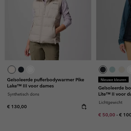
Geïsoleerde pufferbodywarmer Pike
Nieuwe kleuren
Lake™ III voor dames
Geïsoleerde b
Lite™ II voor 
Synthetisch dons
Lichtgewicht
Regular price:
€ 130,00
Minimum sale p
Maxi
€ 50,00
-
€ 10