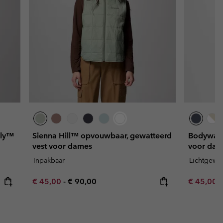
nly™
Sienna Hill™ opvouwbaar, gewatteerd
Bodywarm
vest voor dames
voor dam
Inpakbaar
Lichtgewic
Minimum sale price:
Maximum price:
Minimum s
€ 45,00
-
€ 90,00
€ 45,00