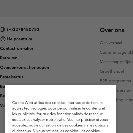
Over ons
(+)3278480783
Helpcentrum
Ons verhaal
Contactformulier
Carrièremogelij
Retouren
Maatschappelijke
Overeenkomst herroepen
Groothandel
Bestelstatus
B2B-programma
Bezorging
Investeerders en 
Betaling
Handleiding sch
Ce site Web utilise des cookies internes et de tiers et
Veelgestelde vragen
autres technologies pour personnaliser le contenu et
les publicités, fournir des fonctionnalités de réseaux
sociaux et analyser notre trafic. Veuillez préciser si vous
acceptez notre utilisation de ces cookies via les options
ci-dessous. Si vous refusez les cookies, les cookies