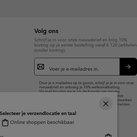
Volg ons
Schrijf je in voor onze nieuwsbrief en krijg 10%
korting op je eerste bestelling vanaf € 120 (artikelen
zonder korting).
Aanmelden
voor
e-
Insc
mailupdates
Door je e-mailadres op te geven, schrijf je je in voor onze
nieuwsbrief en ontvang je 10% welkomstkorting.
Via mail houden we je op de hoogte van nieuwe
collecties, aanbiedingen en evenementen. In onze
Privacyverklaring
lees je hoe we je gegevens verwerken
voor marketingdoeleinden en hoe je je kunt afmelden.
Selecteer je verzendlocatie en taal
Online shoppen beschikbaar
Online
es