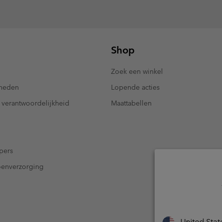
Shop
Zoek een winkel
kheden
Lopende acties
 verantwoordelijkheid
Maattabellen
pers
oenverzorging
United Stat