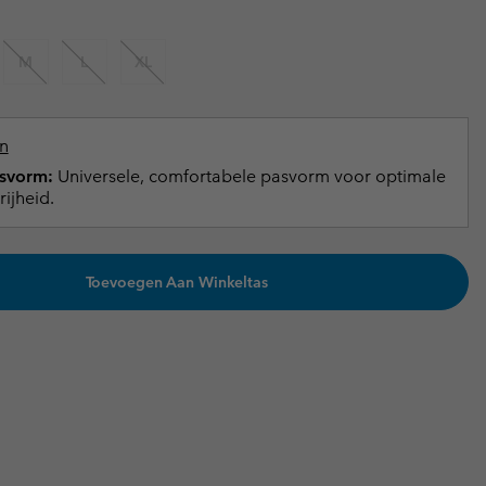
terhandschoenen
terhandschoenen
Gids voor waterdicht
Gids voor waterdicht
M
L
XL
in grote maten
e dames
 heren
n
svorm:
Universele, comfortabele pasvorm voor optimale
ijheid.
Toevoegen Aan Winkeltas