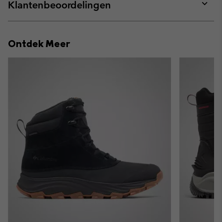
collap
Klantenbeoordelingen
sectio
Expan
or
collap
Ontdek Meer
sectio