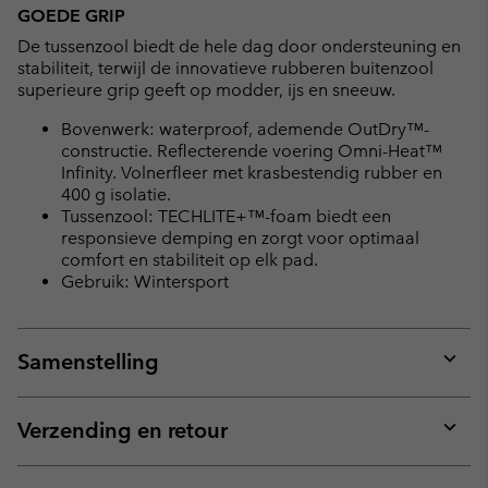
GOEDE GRIP
De tussenzool biedt de hele dag door ondersteuning en
stabiliteit, terwijl de innovatieve rubberen buitenzool
superieure grip geeft op modder, ijs en sneeuw.
Bovenwerk: waterproof, ademende OutDry™-
constructie. Reflecterende voering Omni-Heat™
Infinity. Volnerfleer met krasbestendig rubber en
400 g isolatie.
Tussenzool: TECHLITE+™-foam biedt een
responsieve demping en zorgt voor optimaal
comfort en stabiliteit op elk pad.
Gebruik: Wintersport
Samenstelling
Expan
or
collap
Verzending en retour
sectio
Expan
or