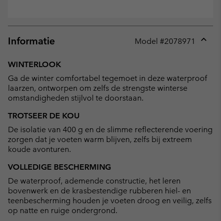
Informatie
Model #
2078971
Expan
or
WINTERLOOK
collap
Ga de winter comfortabel tegemoet in deze waterproof
sectio
laarzen, ontworpen om zelfs de strengste winterse
omstandigheden stijlvol te doorstaan.
TROTSEER DE KOU
De isolatie van 400 g en de slimme reflecterende voering
zorgen dat je voeten warm blijven, zelfs bij extreem
koude avonturen.
VOLLEDIGE BESCHERMING
De waterproof, ademende constructie, het leren
bovenwerk en de krasbestendige rubberen hiel- en
teenbescherming houden je voeten droog en veilig, zelfs
op natte en ruige ondergrond.