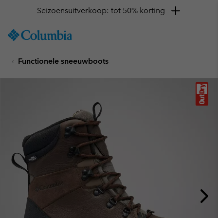
Seizoensuitverkoop: tot 50% korting
SKIP
Columbia
TO
Sportswear
CONTENT
Functionele sneeuwboots
SKIP
TO
MAIN
NAV
SKIP
TO
SEARCH