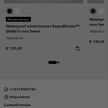
Waterproo
Nieuwe kleuren
voor here
Waterproof winterlaarzen Expeditionist™
Shield II voor heren
Waterdicht
Waterdicht
Regular pr
€ 140,00
Regular price:
€ 120,00
(+)3278480783
Helpcentrum
Contactformulier