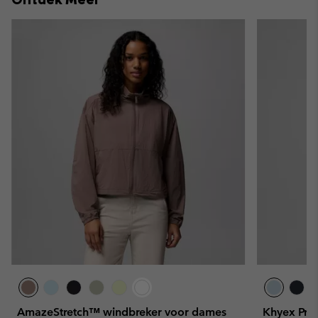
AmazeStretch™ windbreker voor dames
Khyex Pro