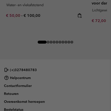
voor dame
Water- en vlekafstotend
Lichtgewich
Minimum sale price:
Maximum price:
€ 50,00
-
€ 100,00
Minimum sa
€ 72,00
-
(+)3278480783
Helpcentrum
Contactformulier
Retouren
Overeenkomst herroepen
Bestelstatus