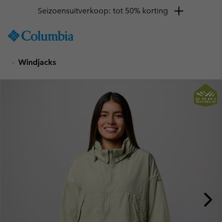
Seizoensuitverkoop: tot 50% korting
SKIP
Columbia
TO
Sportswear
CONTENT
Windjacks
SKIP
TO
MAIN
NAV
SKIP
TO
SEARCH