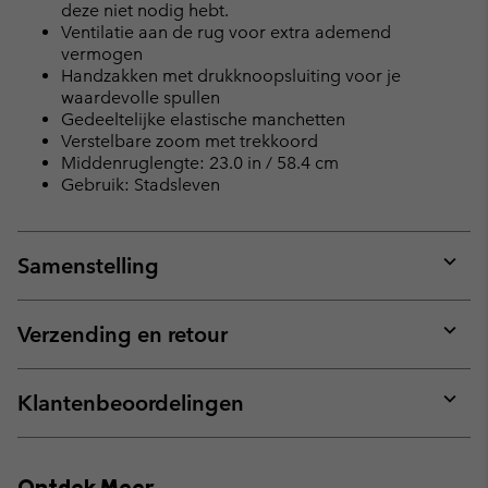
deze niet nodig hebt.
Ventilatie aan de rug voor extra ademend
vermogen
Handzakken met drukknoopsluiting voor je
waardevolle spullen
Gedeeltelijke elastische manchetten
Verstelbare zoom met trekkoord
Middenruglengte: 23.0 in / 58.4 cm
Gebruik: Stadsleven
Samenstelling
Expan
or
collap
Verzending en retour
sectio
Expan
or
collap
Klantenbeoordelingen
sectio
Expan
or
collap
Ontdek Meer
sectio