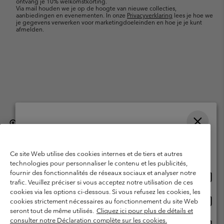
ontvang je 10% welkomstkorting.
Via mail houden we je op de hoogte van nieuwe collecties,
aanbiedingen en evenementen. In onze
Privacyverklaring
lees je hoe we
je gegevens verwerken voor marketingdoeleinden en hoe je je kunt
afmelden.
België (Nederlands)
English ›
français ›
|
|
Selecteer je verzendlocatie en taal
©
2026
Columbia Sportswear International Sarl. Avenue des Morgines, 12
1213 Petit-Lancy, Zwitserland. All rights reserved.
Online shoppen beschikbaar
Ce site Web utilise des cookies internes et de tiers et autres
Gebruiksvoorwaarden
Verkoopvoorwaarden
Garantie
technologies pour personnaliser le contenu et les publicités,
fournir des fonctionnalités de réseaux sociaux et analyser notre
Onlin
United States
Privacybeleid
Gebruiksvoorwaarden voor lidmaatschap
trafic. Veuillez préciser si vous acceptez notre utilisation de ces
shopp
cookies via les options ci-dessous. Si vous refusez les cookies, les
Voorwaarden voor door gebruikers gegenereerde inhoud
Impressum
besch
Onlin
Belgium-English
cookies strictement nécessaires au fonctionnement du site Web
shopp
Cookies
seront tout de même utilisés.
Cliquez ici pour plus de détails et
besch
consulter notre Déclaration complète sur les cookies.
Onlin
Belgium-Français