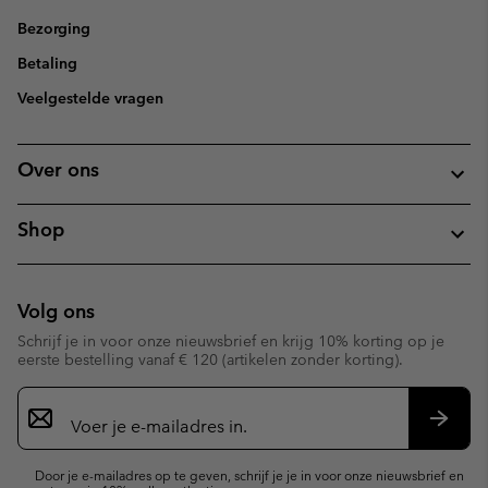
Bezorging
Betaling
Veelgestelde vragen
Over ons
Shop
Volg ons
Schrijf je in voor onze nieuwsbrief en krijg 10% korting op je
eerste bestelling vanaf € 120 (artikelen zonder korting).
Aanmelden
voor
e-
Inschr
mailupdates
Door je e-mailadres op te geven, schrijf je je in voor onze nieuwsbrief en