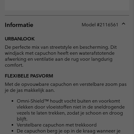
Informatie
Model #
2116561
Expan
or
URBANLOOK
collap
De perfecte mix van streetstyle en bescherming. Dit
sectio
windjack met capuchon heeft een waterafstotende
afwerking en ventilatie aan de rug voor langdurig
comfort.
FLEXIBELE PASVORM
Met de opvouwbare capuchon en verstelbare zoom pas
je de jas makkelijk aan.
Omni-Shield™ houdt vocht buiten en voorkomt
vlekken door vloeistoffen niet in de sneldrogende
vezels te laten trekken, zodat je schoon en droog
blijft.
Verstelbare capuchon met trekkoord
De capuchon berg je op in de kraag wanneer je