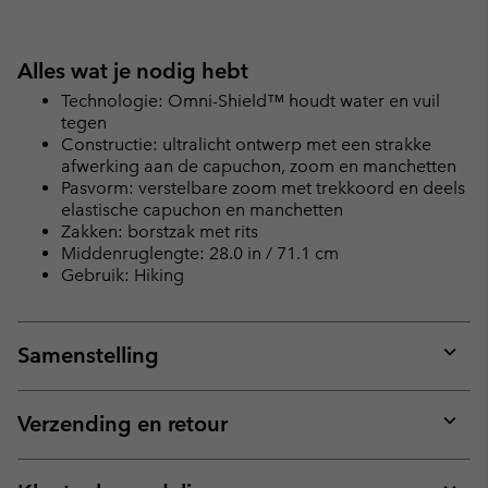
Alles wat je nodig hebt
Technologie: Omni-Shield™ houdt water en vuil
tegen
Constructie: ultralicht ontwerp met een strakke
afwerking aan de capuchon, zoom en manchetten
Pasvorm: verstelbare zoom met trekkoord en deels
elastische capuchon en manchetten
Zakken: borstzak met rits
Middenruglengte: 28.0 in / 71.1 cm
Gebruik: Hiking
Samenstelling
Expan
or
collap
Verzending en retour
sectio
Expan
or
collap