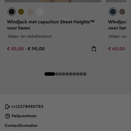
Windjack met capuchon Street Heights™
Windjack 
voor heren
voor here
Water- en vlekafstotend
Water- en v
Minimum sale price:
Maximum price:
Minimum sa
€ 45,00
-
€ 90,00
€ 60,00
-
(+)3278480783
Helpcentrum
Contactformulier