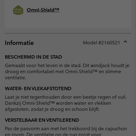
Omni-Shield™
Informatie
Model #
2160521
Expan
or
BESCHERMD IN DE STAD
collap
Gemaakt voor het leven in de stad. Dit windjack houdt je
sectio
droog en comfortabel met Omni-Shield™ en slimme
ventilatie.
WATER- EN VLEKAFSTOTEND
Laat je niet tegenhouden door een beetje regen of vuil.
Dankzij Omni-Shield™ worden water en vlekken
afgestoten, zodat je droog en schoon blijft.
VERSTELBAAR EN VENTILEREND
Pas de pasvorm aan met het trekkoord bij de capuchon
en zoom. De ventilatie op de rug zorgt voor