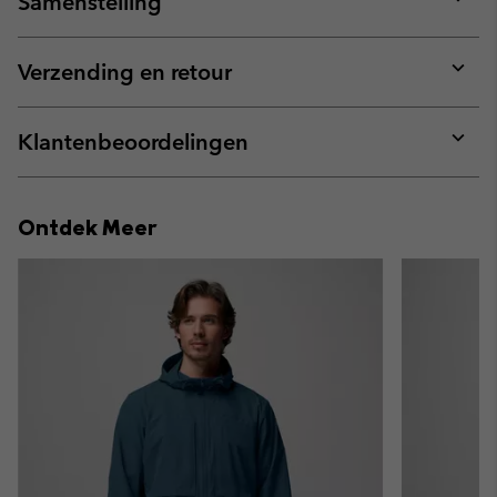
Samenstelling
Expan
or
collap
Verzending en retour
sectio
Expan
or
collap
Klantenbeoordelingen
sectio
Expan
or
collap
Ontdek Meer
sectio