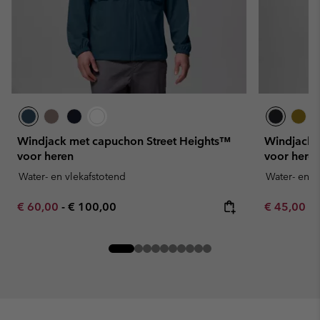
Windjack met capuchon Street Heights™
Windjack 
voor heren
voor here
Water- en vlekafstotend
Water- en v
Minimum sale price:
Maximum price:
Minimum sa
€ 60,00
-
€ 100,00
€ 45,00
-