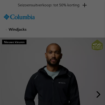
Seizoensuitverkoop: tot 50% korting
SKIP
Columbia
TO
Sportswear
CONTENT
Windjacks
SKIP
TO
MAIN
Nieuwe kleuren
NAV
SKIP
TO
SEARCH