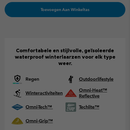
Toevoegen Aan Winkeltas
Comfortabele en stijlvolle, geïsoleerde
waterproof winterlaarzen voor elk type
weer.
Regen
Outdoorlifestyle
Omni-Heat™
Winteractiviteiten
Reflective
Omni-Tech™
Techlite™
Omni-Grip™