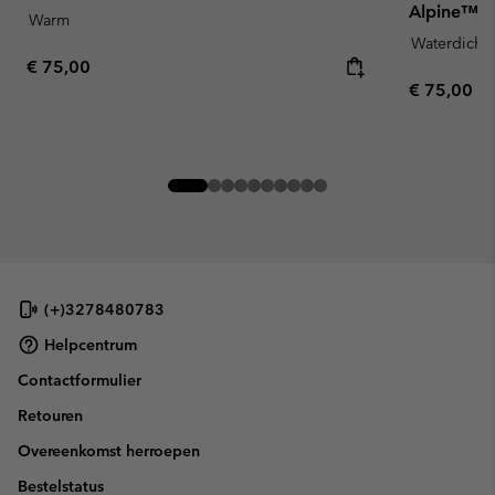
Alpine™ vo
Warm
Waterdicht
Regular price:
€ 75,00
Regular pr
€ 75,00
(+)3278480783
Helpcentrum
Contactformulier
Retouren
Overeenkomst herroepen
Bestelstatus