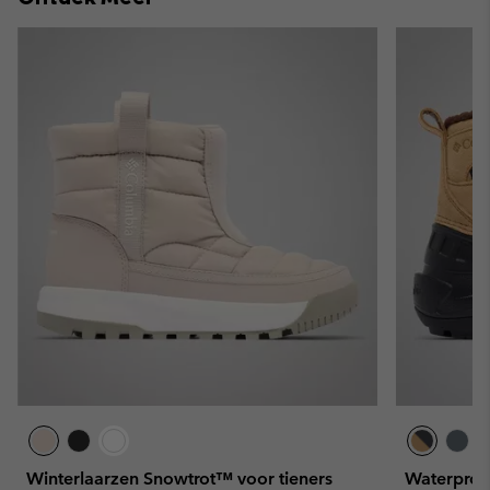
Winterlaarzen Snowtrot™ voor tieners
Waterproo