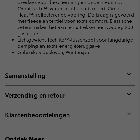
overlays voor bescherming en ondersteuning.
Omni-Tech™: waterproof en ademend. Omni-
Heat™: reflecterende voering. De kraag is gevoerd
met fleece en textiel voor extra comfort. Elastische
veters maken het aan- en uitrekken eenvoudig. 200
g isolatie.
Lichtgewicht Techlite™-tussenzool voor langdurige
demping en extra energieteruggave
Gebruik: Stadsleven, Wintersport
Samenstelling
Expan
or
collap
Verzending en retour
sectio
Expan
or
collap
Klantenbeoordelingen
sectio
Expan
or
collap
Ontdek Meer
sectio