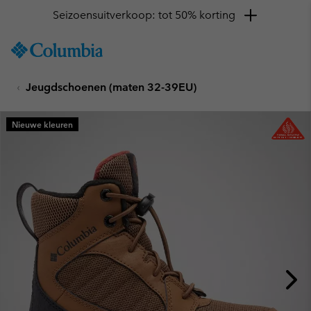
Seizoensuitverkoop: tot 50% korting
SKIP
Columbia
TO
Sportswear
CONTENT
Jeugdschoenen (maten 32-39EU)
SKIP
TO
MAIN
Nieuwe kleuren
NAV
SKIP
TO
SEARCH