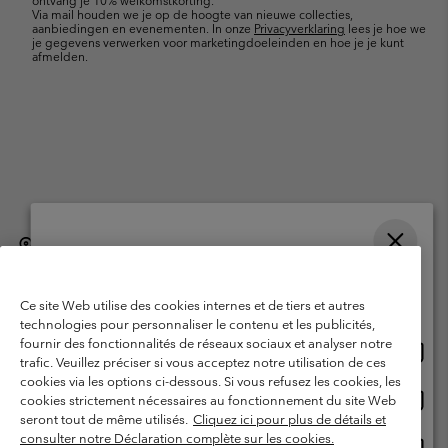
ontvang je 10% welkomstkorting.
Via mail houden we je op de hoogte van nieuwe collecties,
aanbiedingen en evenementen. In onze
Privacyverklaring
lees je hoe we
je gegevens verwerken voor marketingdoeleinden en hoe je je kunt
afmelden.
België (Nederlands)
English ›
français ›
|
|
Selecteer je verzendlocatie en taal
©
2026
Columbia Sportswear International Sarl. Avenue des Morgines, 12
1213 Petit-Lancy, Zwitserland. All rights reserved.
Online shoppen beschikbaar
Ce site Web utilise des cookies internes et de tiers et autres
Gebruiksvoorwaarden
Verkoopvoorwaarden
Garantie
technologies pour personnaliser le contenu et les publicités,
fournir des fonctionnalités de réseaux sociaux et analyser notre
Onlin
United States
Privacybeleid
Gebruiksvoorwaarden voor lidmaatschap
trafic. Veuillez préciser si vous acceptez notre utilisation de ces
shopp
cookies via les options ci-dessous. Si vous refusez les cookies, les
Voorwaarden voor door gebruikers gegenereerde inhoud
Impressum
besch
Onlin
Belgium-English
cookies strictement nécessaires au fonctionnement du site Web
shopp
Cookies
seront tout de même utilisés.
Cliquez ici pour plus de détails et
besch
consulter notre Déclaration complète sur les cookies.
Onlin
Belgium-Français