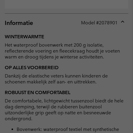
Informatie
Model #
2078901
Expan
or
WINTERWARMTE
collap
Het waterproof bovenwerk met 200 g isolatie,
sectio
reflecterende voering en fleecekraag houdt je voeten
warm en droog tijdens je winterse activiteiten.
OP ALLES VOORBEREID
Dankzij de elastische veters kunnen kinderen de
schoenen makkelijk zelf aan- en uittrekken.
ROBUUST EN COMFORTABEL
De comfortabele, lichtgewicht tussenzool biedt de hele
dag demping, terwijl de rubberen buitenzool
uitzonderlijke grip geeft op natte en besneeuwde
ondergrond.
Bovenwerk: waterproof textiel met synthetische