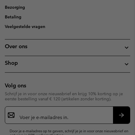
Bezorging
Betaling
Veelgestelde vragen
Over ons
Shop
Volg ons
Schrijf je in voor onze nieuwsbrief en krijg 10% korting op je
eerste bestelling vanaf € 120 (artikelen zonder korting).
Aanmelden
voor
e-
Inschr
mailupdates
Door je e-mailadres op te geven, schrijf je je in voor onze nieuwsbrief en