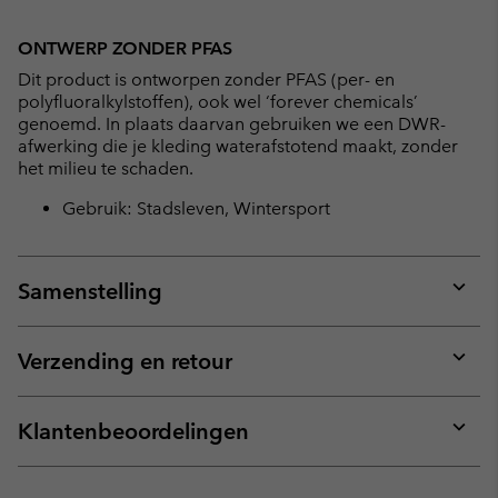
ONTWERP ZONDER PFAS
Dit product is ontworpen zonder PFAS (per- en
polyfluoralkylstoffen), ook wel ‘forever chemicals’
genoemd. In plaats daarvan gebruiken we een DWR-
afwerking die je kleding waterafstotend maakt, zonder
het milieu te schaden.
Gebruik: Stadsleven, Wintersport
Samenstelling
Expan
or
collap
Verzending en retour
sectio
Expan
or
collap
Klantenbeoordelingen
sectio
Expan
or
collap