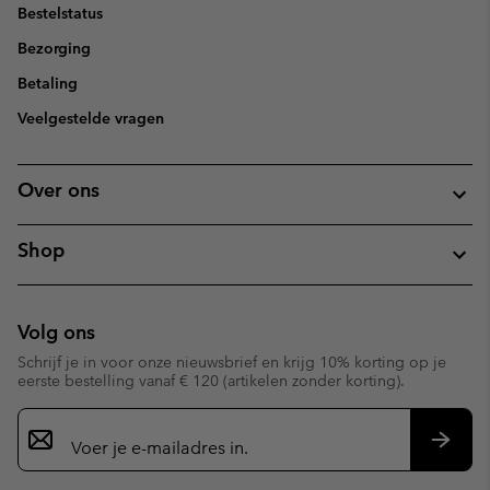
Bestelstatus
Bezorging
Betaling
Veelgestelde vragen
Over ons
Shop
Volg ons
Schrijf je in voor onze nieuwsbrief en krijg 10% korting op je
eerste bestelling vanaf € 120 (artikelen zonder korting).
Aanmelden
voor
e-
Inschr
mailupdates