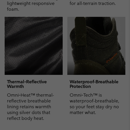
lightweight responsive
for all-terrain traction.
foam.
Thermal‑Reflective
Waterproof-Breathable
Warmth
Protection
Omni‑Heat™ thermal-
Omni‑Tech™ is
reflective breathable
waterproof-breathable,
lining retains warmth
so your feet stay dry no
using silver dots that
matter what.
reflect body heat.