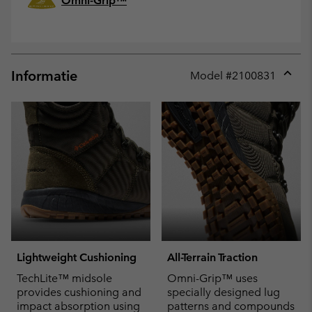
Omni-Grip™
Informatie
Model #
2100831
Expan
or
collap
sectio
Lightweight Cushioning
All-Terrain Traction
TechLite™ midsole
Omni-Grip™ uses
provides cushioning and
specially designed lug
impact absorption using
patterns and compounds