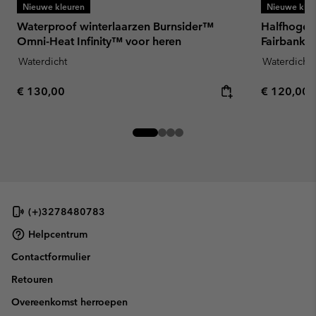
Nieuwe kleuren
Nieuwe kleu
Waterproof winterlaarzen Burnsider™
Halfhoge,
Omni-Heat Infinity™ voor heren
Fairbanks™
Waterdicht
Waterdicht
Regular price:
Regular pr
€ 130,00
€ 120,00
(+)3278480783
Helpcentrum
Contactformulier
Retouren
Overeenkomst herroepen