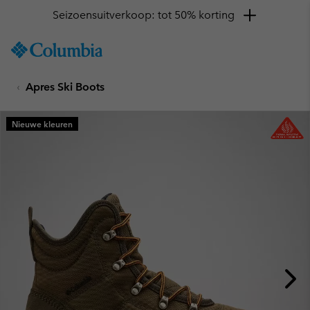
Seizoensuitverkoop: tot 50% korting
SKIP
Columbia
TO
Sportswear
CONTENT
Apres Ski Boots
SKIP
TO
MAIN
Nieuwe kleuren
NAV
SKIP
TO
SEARCH