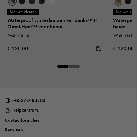
Nieuwe kleuren
Nieuwe kleu
Waterproof winterlaarzen Fairbanks™ II
Waterproo
Omni-Heat™ voor heren
heren
Waterdicht
Waterdicht
Regular price:
Regular pr
€ 130,00
€ 120,00
(+)3278480783
Helpcentrum
Contactformulier
Retouren