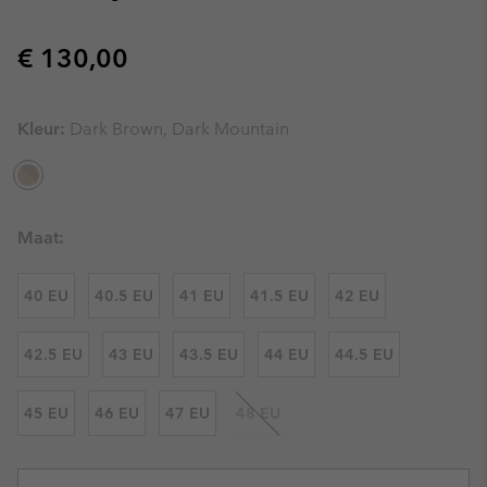
Regular price:
€ 130,00
Kleur:
Dark Brown, Dark Mountain
Maat:
40 EU
40.5 EU
41 EU
41.5 EU
42 EU
42.5 EU
43 EU
43.5 EU
44 EU
44.5 EU
45 EU
46 EU
47 EU
48 EU