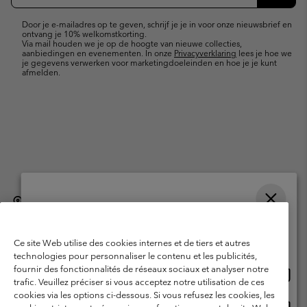
e-
Inschr
mailupdates
Door je e-mailadres op te geven, schrijf je je in voor onze nieuwsbrief en
ontvang je 10% welkomstkorting.
Via mail houden we je op de hoogte van nieuwe collecties,
aanbiedingen en evenementen. In onze
Privacyverklaring
lees je hoe we
je gegevens verwerken voor marketingdoeleinden en hoe je je kunt
afmelden.
België (Nederlands)
English ›
français ›
|
|
Selecteer je verzendlocatie en taal
©
2026
Columbia Sportswear International Sarl. Avenue des Morgines, 12
1213 Petit-Lancy, Zwitserland. All rights reserved.
Online shoppen beschikbaar
Ce site Web utilise des cookies internes et de tiers et autres
Gebruiksvoorwaarden
Verkoopvoorwaarden
Garantie
technologies pour personnaliser le contenu et les publicités,
fournir des fonctionnalités de réseaux sociaux et analyser notre
Onlin
United States
Privacybeleid
Gebruiksvoorwaarden voor lidmaatschap
trafic. Veuillez préciser si vous acceptez notre utilisation de ces
shopp
cookies via les options ci-dessous. Si vous refusez les cookies, les
Voorwaarden voor door gebruikers gegenereerde inhoud
Impressum
besch
Onlin
Belgium-English