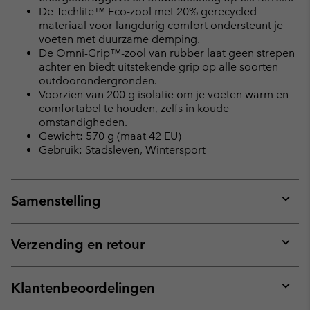
De Techlite™ Eco-zool met 20% gerecycled
materiaal voor langdurig comfort ondersteunt je
voeten met duurzame demping.
De Omni-Grip™-zool van rubber laat geen strepen
achter en biedt uitstekende grip op alle soorten
outdoorondergronden.
Voorzien van 200 g isolatie om je voeten warm en
comfortabel te houden, zelfs in koude
omstandigheden.
Gewicht: 570 g (maat 42 EU)
Gebruik: Stadsleven, Wintersport
Samenstelling
Expan
or
collap
Verzending en retour
sectio
Expan
or
collap
Klantenbeoordelingen
sectio
Expan