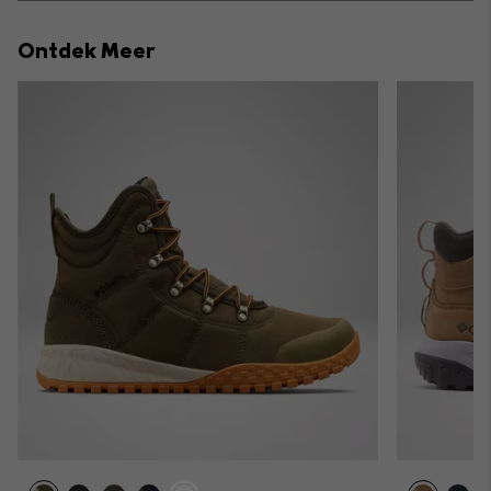
or
collap
Ontdek Meer
sectio