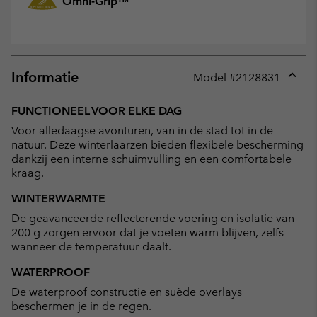
Omni-Grip™
Informatie
Model #
2128831
Expan
or
FUNCTIONEEL VOOR ELKE DAG
collap
Voor alledaagse avonturen, van in de stad tot in de
sectio
natuur. Deze winterlaarzen bieden flexibele bescherming
dankzij een interne schuimvulling en een comfortabele
kraag.
WINTERWARMTE
De geavanceerde reflecterende voering en isolatie van
200 g zorgen ervoor dat je voeten warm blijven, zelfs
wanneer de temperatuur daalt.
WATERPROOF
De waterproof constructie en suède overlays
beschermen je in de regen.