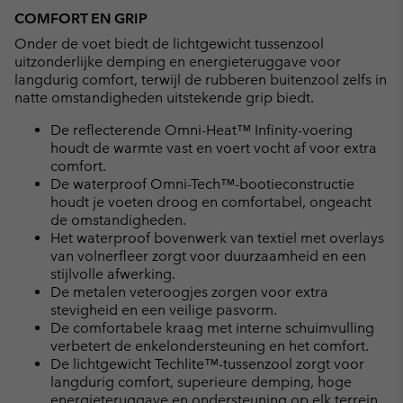
COMFORT EN GRIP
Onder de voet biedt de lichtgewicht tussenzool
uitzonderlijke demping en energieteruggave voor
langdurig comfort, terwijl de rubberen buitenzool zelfs in
natte omstandigheden uitstekende grip biedt.
De reflecterende Omni-Heat™ Infinity-voering
houdt de warmte vast en voert vocht af voor extra
comfort.
De waterproof Omni-Tech™-bootieconstructie
houdt je voeten droog en comfortabel, ongeacht
de omstandigheden.
Het waterproof bovenwerk van textiel met overlays
van volnerfleer zorgt voor duurzaamheid en een
stijlvolle afwerking.
De metalen veteroogjes zorgen voor extra
stevigheid en een veilige pasvorm.
De comfortabele kraag met interne schuimvulling
verbetert de enkelondersteuning en het comfort.
De lichtgewicht Techlite™-tussenzool zorgt voor
langdurig comfort, superieure demping, hoge
energieteruggave en ondersteuning op elk terrein.