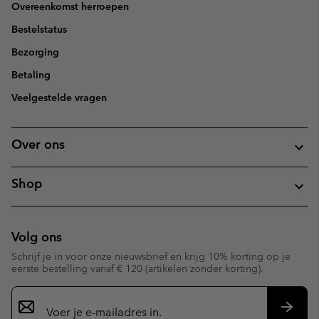
Overeenkomst herroepen
Bestelstatus
Bezorging
Betaling
Veelgestelde vragen
Over ons
Shop
Volg ons
Schrijf je in voor onze nieuwsbrief en krijg 10% korting op je
eerste bestelling vanaf € 120 (artikelen zonder korting).
Aanmelden
voor