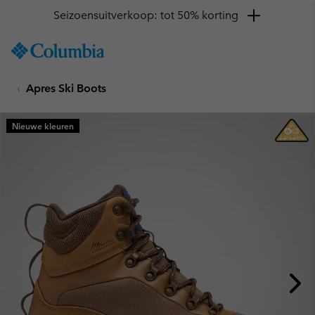
Seizoensuitverkoop: tot 50% korting
SKIP
Columbia
TO
Sportswear
CONTENT
Apres Ski Boots
SKIP
TO
MAIN
Nieuwe kleuren
NAV
SKIP
TO
SEARCH