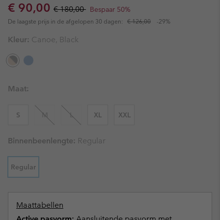
Sale price:
Regular price:
€ 90,00
€ 180,00
Bespaar 50%
De laagste prijs in de afgelopen 30 dagen:
€ 126,00
-29%
Kleur:
Canoe, Black
Maat:
S
M
L
XL
XXL
Binnenbeenlengte:
Regular
Regular
Maattabellen
Active pasvorm:
Aansluitende pasvorm met