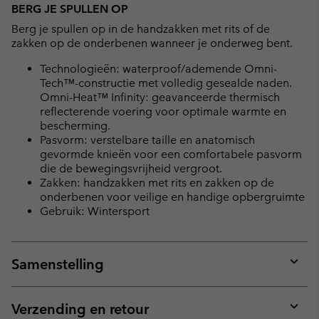
BERG JE SPULLEN OP
Berg je spullen op in de handzakken met rits of de
zakken op de onderbenen wanneer je onderweg bent.
Technologieën: waterproof/ademende Omni-
Tech™-constructie met volledig gesealde naden.
Omni-Heat™ Infinity: geavanceerde thermisch
reflecterende voering voor optimale warmte en
bescherming.
Pasvorm: verstelbare taille en anatomisch
gevormde knieën voor een comfortabele pasvorm
die de bewegingsvrijheid vergroot.
Zakken: handzakken met rits en zakken op de
onderbenen voor veilige en handige opbergruimte
Gebruik: Wintersport
Samenstelling
Expan
or
collap
Verzending en retour
sectio