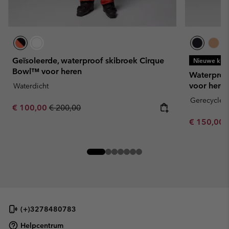
Geïsoleerde, waterproof skibroek Cirque
Nieuwe kleu
Bowl™ voor heren
Waterproof
voor here
Waterdicht
Gerecyclede
Sale price:
Regular price:
€ 100,00
€ 200,00
Minimum sa
€ 150,00
(+)3278480783
Helpcentrum