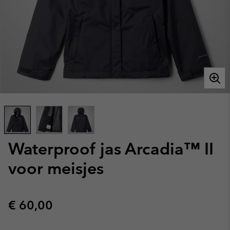
Waterproof jas Arcadia™ II
voor meisjes
Regular price:
€ 60,00