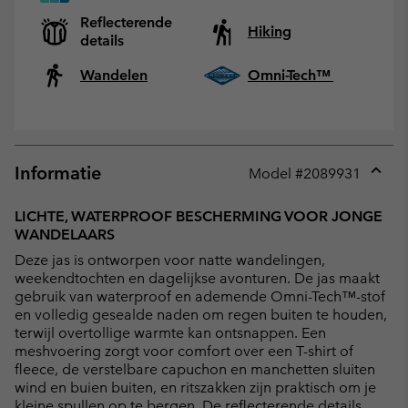
Reflecterende
Hiking
details
Wandelen
Omni-Tech™
Informatie
Model #
2089931
Expan
or
LICHTE, WATERPROOF BESCHERMING VOOR JONGE
collap
WANDELAARS
sectio
Deze jas is ontworpen voor natte wandelingen,
weekendtochten en dagelijkse avonturen. De jas maakt
gebruik van waterproof en ademende Omni-Tech™-stof
en volledig gesealde naden om regen buiten te houden,
terwijl overtollige warmte kan ontsnappen. Een
meshvoering zorgt voor comfort over een T-shirt of
fleece, de verstelbare capuchon en manchetten sluiten
wind en buien buiten, en ritszakken zijn praktisch om je
kleine spullen op te bergen. De reflecterende details