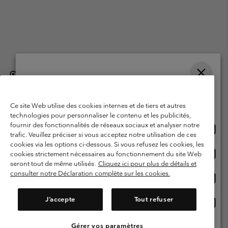
België (Nederlands)
English ›
français ›
|
|
Selecteer je verzendlocatie en taal
©
2026
Columbia Sportswear International Sarl. Avenue des Morgines, 12
1213 Petit-Lancy, Zwitserland. All rights reserved.
Online shoppen beschikbaar
Ce site Web utilise des cookies internes et de tiers et autres
Gebruiksvoorwaarden
Verkoopvoorwaarden
Garantie
technologies pour personnaliser le contenu et les publicités,
fournir des fonctionnalités de réseaux sociaux et analyser notre
Onlin
United States
Privacybeleid
Gebruiksvoorwaarden voor lidmaatschap
trafic. Veuillez préciser si vous acceptez notre utilisation de ces
shopp
cookies via les options ci-dessous. Si vous refusez les cookies, les
Voorwaarden voor door gebruikers gegenereerde inhoud
Impressum
besch
Onlin
Belgium-English
cookies strictement nécessaires au fonctionnement du site Web
shopp
Cookies
seront tout de même utilisés.
Cliquez ici pour plus de détails et
besch
consulter notre Déclaration complète sur les cookies.
Onlin
Belgium-Français
shopp
Helpcentrum: Maan-Vrij. 9:00 - 13:00 & 14:00- 18:00
(+)3278480783
besch
J’accepte
Tout refuser
Onlin
Belgium-Dutch
shopp
besch
Gérer vos paramètres