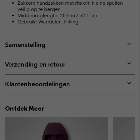
Zakken: handzakken met rits om kleine spullen
veilig op te bergen
Middenruglengte: 20.5 in / 52.1 cm
Gebruik: Wandelen, Hiking
Samenstelling
Expan
or
collap
Verzending en retour
sectio
Expan
or
collap
Klantenbeoordelingen
sectio
Expan
or
collap
Ontdek Meer
sectio