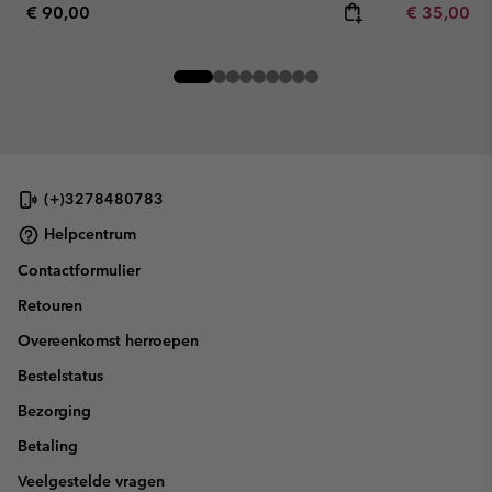
Regular price:
Minimum sa
€ 90,00
€ 35,00
-
(+)3278480783
Helpcentrum
Contactformulier
Retouren
Overeenkomst herroepen
Bestelstatus
Bezorging
Betaling
Veelgestelde vragen