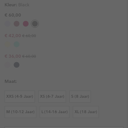
Kleur:
Black
€ 60,00
Regular price:
Sale price:
€ 42,00
€ 60,00
Regular price:
Sale price:
€ 36,00
€ 60,00
Maat:
XXS (4-5 Jaar)
XS (6-7 Jaar)
S (8 Jaar)
M (10-12 Jaar)
L (14-16 Jaar)
XL (18 Jaar)