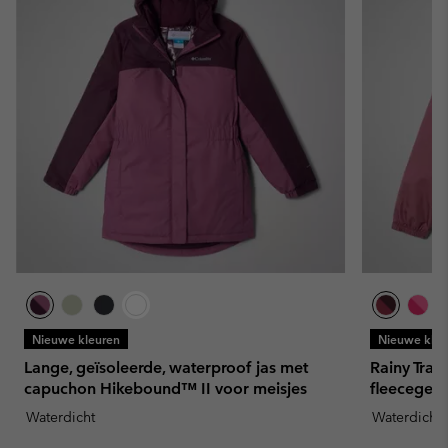
Nieuwe kleuren
Nieuwe kleu
Lange, geïsoleerde, waterproof jas met
Rainy Trail
capuchon Hikebound™ II voor meisjes
fleecegevo
Waterdicht
Waterdicht