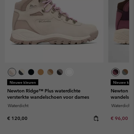
Nieuwe kleuren
Nieuwe kleu
Newton Ridge™ Plus waterdichte
Newton Ri
versterkte wandelschoen voor dames
wandelsch
Waterdicht
Waterdicht
Regular price:
Minimum sa
€ 120,00
€ 96,00
-