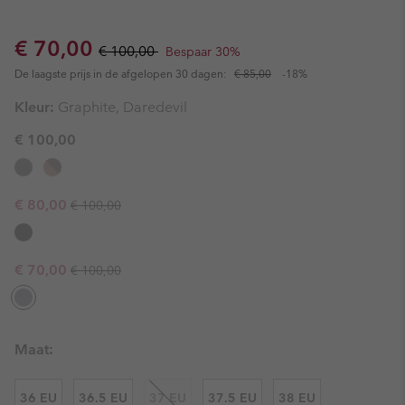
Sale price:
Regular price:
€ 70,00
€ 100,00
Bespaar 30%
De laagste prijs in de afgelopen 30 dagen:
€ 85,00
-18%
Kleur:
Graphite, Daredevil
€ 100,00
Regular price:
Sale price:
€ 80,00
€ 100,00
Regular price:
Sale price:
€ 70,00
€ 100,00
Maat:
36 EU
36.5 EU
37 EU
37.5 EU
38 EU