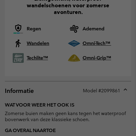
wandelschoenen voor zomerse
avonturen.
Regen
Ademend
Wandelen
Omni-Tech™
Techlite™
Omni-Grip™
Informatie
Model #
2099861
Expan
or
WAT VOOR WEER HET OOK IS
collap
Zomerse buien maken geen kans tegen het waterproof
sectio
bovenwerk van deze klassieke schoen.
GA OVERAL NAARTOE