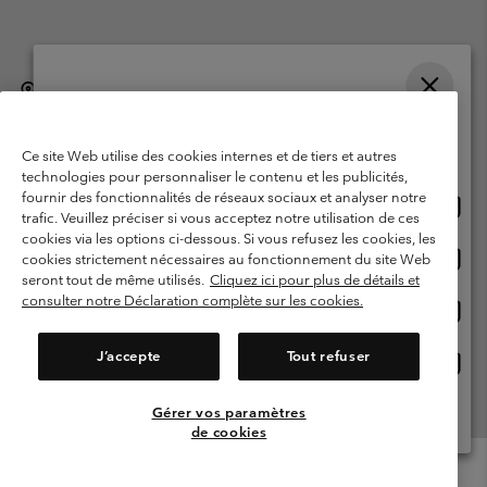
België (Nederlands)
English ›
français ›
|
|
Selecteer je verzendlocatie en taal
©
2026
Columbia Sportswear International Sarl. Avenue des Morgines, 12
1213 Petit-Lancy, Zwitserland. All rights reserved.
Online shoppen beschikbaar
Ce site Web utilise des cookies internes et de tiers et autres
Gebruiksvoorwaarden
Verkoopvoorwaarden
Garantie
technologies pour personnaliser le contenu et les publicités,
fournir des fonctionnalités de réseaux sociaux et analyser notre
Onlin
United States
Privacybeleid
Gebruiksvoorwaarden voor lidmaatschap
trafic. Veuillez préciser si vous acceptez notre utilisation de ces
shopp
cookies via les options ci-dessous. Si vous refusez les cookies, les
Voorwaarden voor door gebruikers gegenereerde inhoud
Impressum
besch
Onlin
Belgium-English
cookies strictement nécessaires au fonctionnement du site Web
shopp
Cookies
seront tout de même utilisés.
Cliquez ici pour plus de détails et
besch
consulter notre Déclaration complète sur les cookies.
Onlin
Belgium-Français
shopp
Helpcentrum: Maan-Vrij. 9:00 - 13:00 & 14:00- 18:00
(+)3278480783
besch
J’accepte
Tout refuser
Onlin
Belgium-Dutch
shopp
besch
Gérer vos paramètres
Alle Locaties Bekijken
de cookies