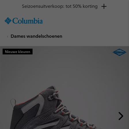
Seizoensuitverkoop: tot 50% korting
SKIP
Columbia
TO
Sportswear
CONTENT
Dames wandelschoenen
SKIP
TO
MAIN
Nieuwe kleuren
NAV
SKIP
TO
SEARCH