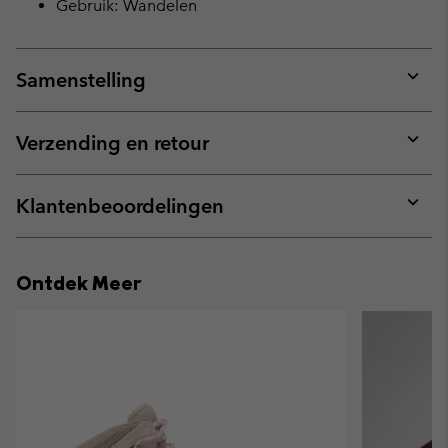
Gebruik: Wandelen
Samenstelling
Expan
or
collap
Verzending en retour
sectio
Expan
or
collap
Klantenbeoordelingen
sectio
Expan
or
collap
Ontdek Meer
sectio