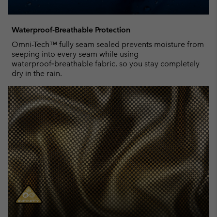
Waterproof-Breathable Protection
Omni-Tech™ fully seam sealed prevents moisture from
seeping into every seam while using
waterproof‑breathable fabric, so you stay completely
dry in the rain.