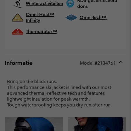
RDS-gecertificeerd
Winteractiviteiten
dons
Omni-Heat™
Omni-Tech™
Infinity
Thermarator™
Informatie
Model #
2134761
Expan
or
collap
Bring on the black runs.
sectio
This performance ski jacket is lined with our most
advanced thermal-reflective tech and features
lightweight insulation for peak warmth.
Tough waterproofing keeps you dry run after run.