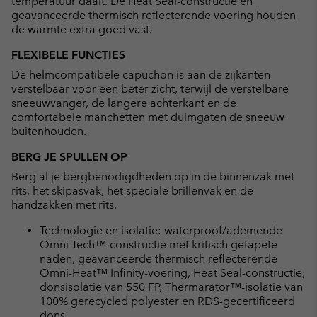
temperatuur daalt. De Heat Seal-constructie en
geavanceerde thermisch reflecterende voering houden
de warmte extra goed vast.
FLEXIBELE FUNCTIES
De helmcompatibele capuchon is aan de zijkanten
verstelbaar voor een beter zicht, terwijl de verstelbare
sneeuwvanger, de langere achterkant en de
comfortabele manchetten met duimgaten de sneeuw
buitenhouden.
BERG JE SPULLEN OP
Berg al je bergbenodigdheden op in de binnenzak met
rits, het skipasvak, het speciale brillenvak en de
handzakken met rits.
Technologie en isolatie: waterproof/ademende
Omni-Tech™-constructie met kritisch getapete
naden, geavanceerde thermisch reflecterende
Omni-Heat™ Infinity-voering, Heat Seal-constructie,
donsisolatie van 550 FP, Thermarator™-isolatie van
100% gerecycled polyester en RDS-gecertificeerd
dons.