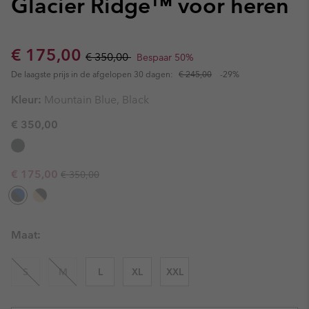
Glacier Ridge™ voor heren
Sale price:
Regular price:
€ 175,00
€ 350,00
Bespaar 50%
De laagste prijs in de afgelopen 30 dagen:
€ 245,00
-29%
Kleur:
Mountain Blue, Black
€ 350,00
Regular price:
Sale price:
€ 175,00
€ 350,00
Maat:
S
M
L
XL
XXL