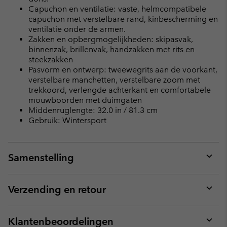
Capuchon en ventilatie: vaste, helmcompatibele
capuchon met verstelbare rand, kinbescherming en
ventilatie onder de armen.
Zakken en opbergmogelijkheden: skipasvak,
binnenzak, brillenvak, handzakken met rits en
steekzakken
Pasvorm en ontwerp: tweewegrits aan de voorkant,
verstelbare manchetten, verstelbare zoom met
trekkoord, verlengde achterkant en comfortabele
mouwboorden met duimgaten
Middenruglengte: 32.0 in / 81.3 cm
Gebruik: Wintersport
Samenstelling
Expan
or
collap
Verzending en retour
sectio
Expan
or
collap
Klantenbeoordelingen