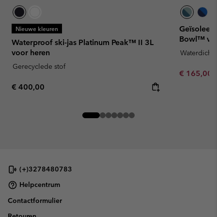
Geïsoleerd
Nieuwe kleuren
Bowl™ voo
Waterproof ski-jas Platinum Peak™ II 3L
voor heren
Waterdicht
Gerecyclede stof
Sale price:
€ 165,00
Regular price:
€ 400,00
(+)3278480783
Helpcentrum
Contactformulier
Retouren