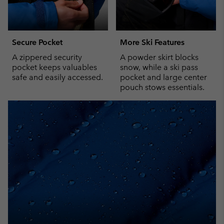
Secure Pocket
More Ski Features
A zippered security
A powder skirt blocks
pocket keeps valuables
snow, while a ski pass
safe and easily accessed.
pocket and large center
pouch stows essentials.