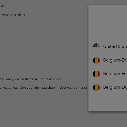
pers
oenverzorging
United Stat
Belgium-En
Belgium-Fr
-Lancy, Zwitserland. All rights reserved.
Belgium-Du
uiksvoorwaarden voor lidmaatschap
Voorwaarden voor door gebruikers gegene