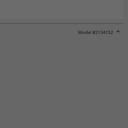
Model #
2134152
Expan
or
collap
sectio