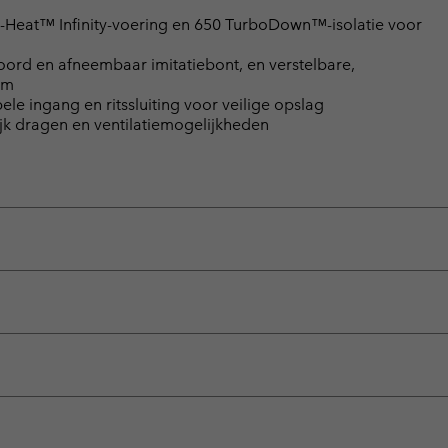
i-Heat™ Infinity-voering en 650 TurboDown™-isolatie voor
ord en afneembaar imitatiebont, en verstelbare,
rm
e ingang en ritssluiting voor veilige opslag
jk dragen en ventilatiemogelijkheden