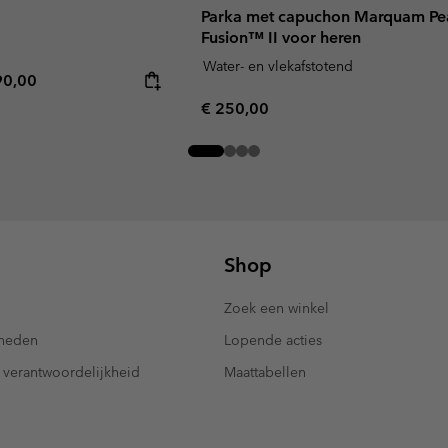
Parka met capuchon Marquam Pe
Fusion™ II voor heren
Water- en vlekafstotend
rice:
imum price:
90,00
Regular price:
€ 250,00
Shop
Zoek een winkel
kheden
Lopende acties
 verantwoordelijkheid
Maattabellen