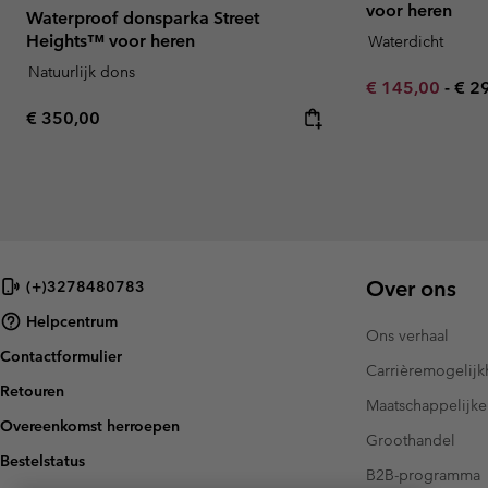
voor heren
Waterproof donsparka Street
Heights™ voor heren
Waterdicht
Natuurlijk dons
Minimum sale p
Max
€ 145,00
-
€ 2
Regular price:
€ 350,00
Over ons
(+)3278480783
Helpcentrum
Ons verhaal
Contactformulier
Carrièremogelij
Retouren
Maatschappelijke
Overeenkomst herroepen
Groothandel
Bestelstatus
B2B-programma