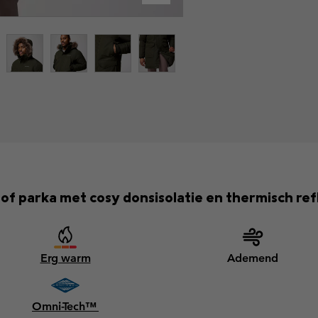
f parka met cosy donsisolatie en thermisch ref
Erg warm
Ademend
Omni-Tech™