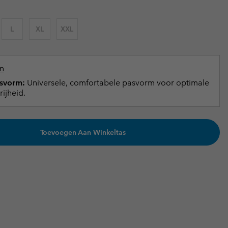
terhandschoenen
terhandschoenen
Gids voor waterdicht
Gids voor waterdicht
L
XL
XXL
in grote maten
e dames
 heren
n
svorm:
Universele, comfortabele pasvorm voor optimale
ijheid.
Toevoegen Aan Winkeltas