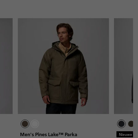
Men's Pines Lake™ Parka
Nieuwe kl