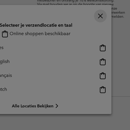
nieuwsbrief en ontvang je 10% welkomstkorting.
Via mail houden we je op de hoogte van nieuwe
collecties, aanbiedingen en evenementen. In onze
Privacyverklaring
lees je hoe we je gegevens verwerken
voor marketingdoeleinden en hoe je je kunt afmelden.
Selecteer je verzendlocatie en taal
Online shoppen beschikbaar
Online
es
shoppen
beschikbaar
Online
glish
shoppen
beschikbaar
Online
ançais
shoppen
beschikbaar
Online
tch
reerde inhoud
Impressum
Cookies
shoppen
beschikbaar
Alle Locaties Bekijken