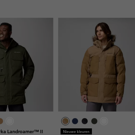
rka Landroamer™ II
Nieuwe kleuren