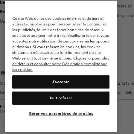
Bezorging
Investeerders en 
Betaling
Handleiding sch
Ce site Web utilise des cookies internes et de tiers et
Veelgestelde vragen
autres technologies pour personnaliser le contenu et
les publicités, fournir des fonctionnalités de réseaux
sociaux et analyser notre trafic. Veuillez préciser si vous
acceptez notre utilisation de ces cookies via les options
ci-dessous. Si vous refusez les cookies, les cookies
strictement nécessaires au fonctionnement du site
Web seront tout de même utilisés.
Cliquez ici pour plus
de détails et consulter notre Déclaration complète sur
les cookies.
België (Nederlands)
English ›
français ›
|
|
J’accepte
©
2026
Columbia Sportswear International Sarl. Avenue des Morgines, 12 1213 Petit
Gebruiksvoorwaarden
Verkoopvoorwaarden
Garantie
Privacybeleid
Gebr
Tout refuser
Helpcentrum: Maan-Vrij. 9:00 - 13:00 & 14:00- 18:00
(+)3278480783
Gérer vos paramètres de cookies