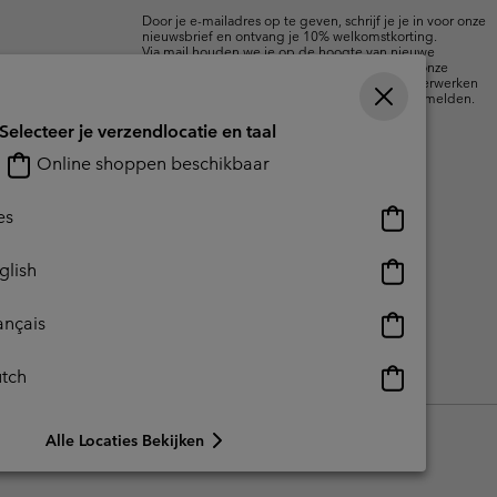
mailupdates
Door je e-mailadres op te geven, schrijf je je in voor onze
nieuwsbrief en ontvang je 10% welkomstkorting.
Via mail houden we je op de hoogte van nieuwe
collecties, aanbiedingen en evenementen. In onze
Privacyverklaring
lees je hoe we je gegevens verwerken
voor marketingdoeleinden en hoe je je kunt afmelden.
Selecteer je verzendlocatie en taal
Online shoppen beschikbaar
Online
es
shoppen
beschikbaar
Online
glish
shoppen
beschikbaar
Online
ançais
shoppen
beschikbaar
Online
tch
reerde inhoud
Impressum
Cookies
shoppen
beschikbaar
Alle Locaties Bekijken