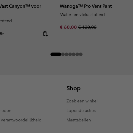
 Vast Canyon™ voor
Wanoga™ Pro Vent Pant
Water- en vlekafstotend
stotend
Sale price:
Regular price:
€ 60,00
€ 120,00
r price:
00
Shop
Zoek een winkel
kheden
Lopende acties
 verantwoordelijkheid
Maattabellen