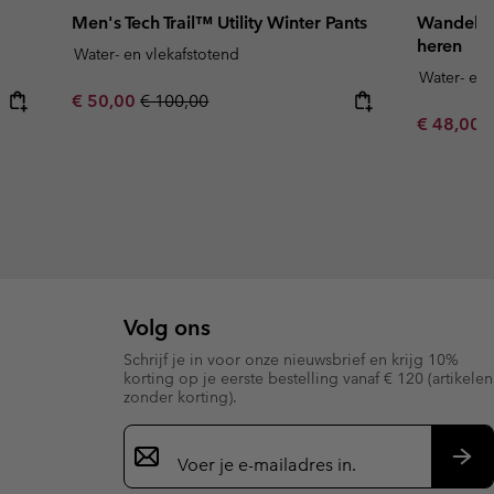
Men's Tech Trail™ Utility Winter Pants
Wandelbro
heren
Water- en vlekafstotend
Water- en 
Sale price:
Regular price:
€ 50,00
€ 100,00
Minimum s
€ 48,00
Volg ons
Schrijf je in voor onze nieuwsbrief en krijg 10%
korting op je eerste bestelling vanaf € 120 (artikelen
zonder korting).
Aanmelden
voor
e-
Insc