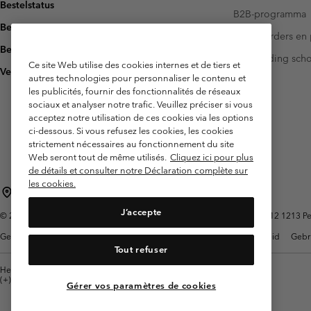
Bestelstatus
B2B-programma
Bezorging
Investeerders en 
Betaling
Handleiding sch
Ce site Web utilise des cookies internes et de tiers et
Veelgestelde vragen
autres technologies pour personnaliser le contenu et
les publicités, fournir des fonctionnalités de réseaux
sociaux et analyser notre trafic. Veuillez préciser si vous
acceptez notre utilisation de ces cookies via les options
ci-dessous. Si vous refusez les cookies, les cookies
strictement nécessaires au fonctionnement du site
Web seront tout de même utilisés.
Cliquez ici pour plus
de détails et consulter notre Déclaration complète sur
les cookies.
België (Nederlands)
English ›
français ›
|
|
J’accepte
©
2026
Columbia Sportswear International Sarl. Avenue des Morgines, 12 1213 Petit
Gebruiksvoorwaarden
Verkoopvoorwaarden
Garantie
Privacybeleid
Gebr
Tout refuser
Helpcentrum: Maan-Vrij. 9:00 - 13:00 & 14:00- 18:00
(+)3278480783
Gérer vos paramètres de cookies