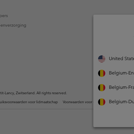
pers
oenverzorging
United Stat
Belgium-En
Belgium-Fr
-Lancy, Zwitserland. All rights reserved.
Belgium-Du
uiksvoorwaarden voor lidmaatschap
Voorwaarden voor door gebruikers gegene