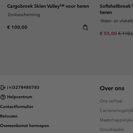
Cargobroek Skien Valley™ voor heren
Softshellbroek
heren
Zonbescherming
Water- en vlekaf
Regular price:
€ 100,00
Sale price:
Regula
€ 55,00
€ 110,
Over ons
(+)3278480783
Helpcentrum
Ons verhaal
Contactformulier
Carrièremogelij
Retouren
Maatschappelijke
Overeenkomst herroepen
Groothandel