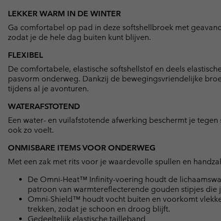
LEKKER WARM IN DE WINTER
Ga comfortabel op pad in deze softshellbroek met geavanc
zodat je de hele dag buiten kunt blijven.
FLEXIBEL
De comfortabele, elastische softshellstof en deels elastisc
pasvorm onderweg. Dankzij de bewegingsvriendelijke broeks
tijdens al je avonturen.
WATERAFSTOTEND
Een water- en vuilafstotende afwerking beschermt je tegen sp
ook zo voelt.
ONMISBARE ITEMS VOOR ONDERWEG
Met een zak met rits voor je waardevolle spullen en handzakk
De Omni-Heat™ Infinity-voering houdt de lichaamswarm
patroon van warmtereflecterende gouden stipjes die 
Omni-Shield™ houdt vocht buiten en voorkomt vlekken 
trekken, zodat je schoon en droog blijft.
Gedeeltelijk elastische tailleband