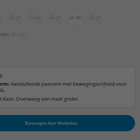
terhandschoenen
terhandschoenen
Gids voor waterdicht
Gids voor waterdicht
E
42 BE
44 BE
46 BE
48 BE
50 BE
in grote maten
e dames
ngte:
81 cm
 heren
n
orm:
Aansluitende pasvorm met bewegingsvrijheid voor
ik.
t klein. Overweeg een maat groter.
Toevoegen Aan Winkeltas