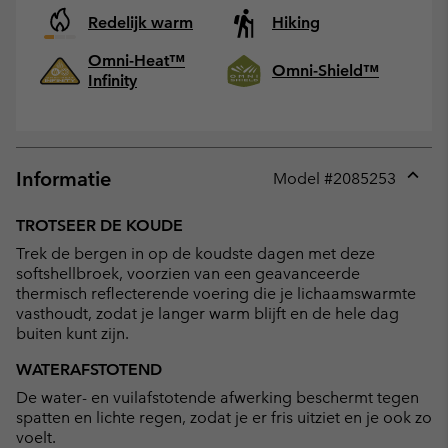
Redelijk warm
Hiking
Omni-Heat™
Omni-Shield™
Infinity
Informatie
Model #
2085253
Expan
or
TROTSEER DE KOUDE
collap
Trek de bergen in op de koudste dagen met deze
sectio
softshellbroek, voorzien van een geavanceerde
thermisch reflecterende voering die je lichaamswarmte
vasthoudt, zodat je langer warm blijft en de hele dag
buiten kunt zijn.
WATERAFSTOTEND
De water- en vuilafstotende afwerking beschermt tegen
spatten en lichte regen, zodat je er fris uitziet en je ook zo
voelt.