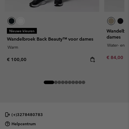
Wandelbro
Nieuwe kleuren
dames
Wandelbroek Back Beauty™ voor dames
Water- en v
Warm
Minimum sa
€ 84,00
-
Regular price:
€ 100,00
(+)3278480783
Helpcentrum