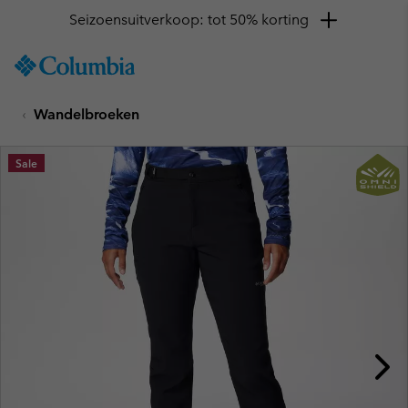
Seizoensuitverkoop: tot 50% korting
SKIP
Columbia
TO
Sportswear
CONTENT
Wandelbroeken
SKIP
TO
MAIN
Sale
NAV
SKIP
TO
SEARCH