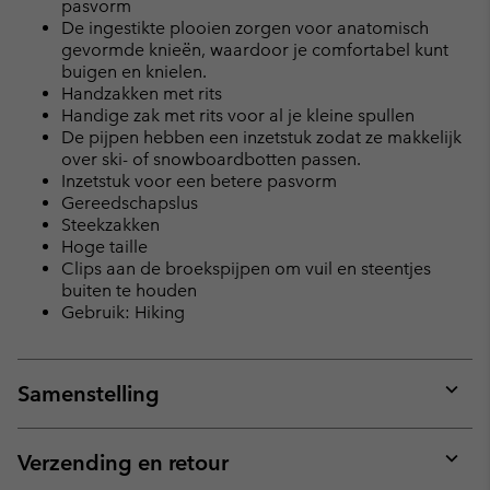
pasvorm
De ingestikte plooien zorgen voor anatomisch
gevormde knieën, waardoor je comfortabel kunt
buigen en knielen.
Handzakken met rits
Handige zak met rits voor al je kleine spullen
De pijpen hebben een inzetstuk zodat ze makkelijk
over ski- of snowboardbotten passen.
Inzetstuk voor een betere pasvorm
Gereedschapslus
Steekzakken
Hoge taille
Clips aan de broekspijpen om vuil en steentjes
buiten te houden
Gebruik: Hiking
Samenstelling
Expan
or
collap
Verzending en retour
sectio
Expan