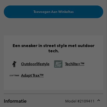
Toevoegen Aan Winkeltas
Een sneaker in street style met outdoor
tech.
Outdoorlifestyle
Techlite+™
Adapt Trax™
Informatie
Model #
2109411
Expan