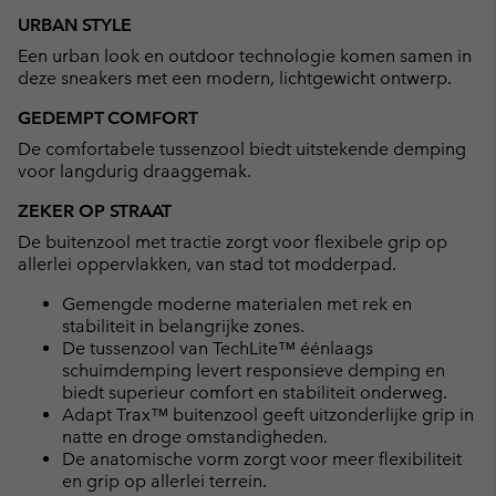
or
URBAN STYLE
collap
Een urban look en outdoor technologie komen samen in
sectio
deze sneakers met een modern, lichtgewicht ontwerp.
GEDEMPT COMFORT
De comfortabele tussenzool biedt uitstekende demping
voor langdurig draaggemak.
ZEKER OP STRAAT
De buitenzool met tractie zorgt voor flexibele grip op
allerlei oppervlakken, van stad tot modderpad.
Gemengde moderne materialen met rek en
stabiliteit in belangrijke zones.
De tussenzool van TechLite™ éénlaags
schuimdemping levert responsieve demping en
biedt superieur comfort en stabiliteit onderweg.
Adapt Trax™ buitenzool geeft uitzonderlijke grip in
natte en droge omstandigheden.
De anatomische vorm zorgt voor meer flexibiliteit
en grip op allerlei terrein.