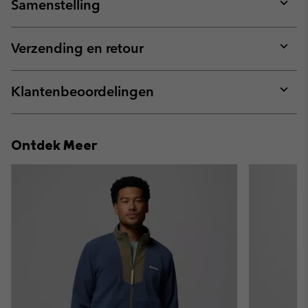
Samenstelling
Expan
or
collap
Verzending en retour
sectio
Expan
or
collap
Klantenbeoordelingen
sectio
Expan
or
collap
Ontdek Meer
sectio