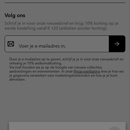
Volg ons
Schrijf je in voor onze nieuwsbrief en krijg 10% korting op je
eerste bestelling vanaf € 120 (artikelen zonder korting).
Aanmelden
voor
e-
Inschr
mailupdates
Door je e-mailadres op te geven, schrijf je je in voor onze nieuwsbrief en
ontvang je 10% welkomstkorting.
Via mail houden we je op de hoogte van nieuwe collecties,
aanbiedingen en evenementen. In onze
Privacyverklaring
lees je hoe we
je gegevens verwerken voor marketingdoeleinden en hoe je je kunt
afmelden.