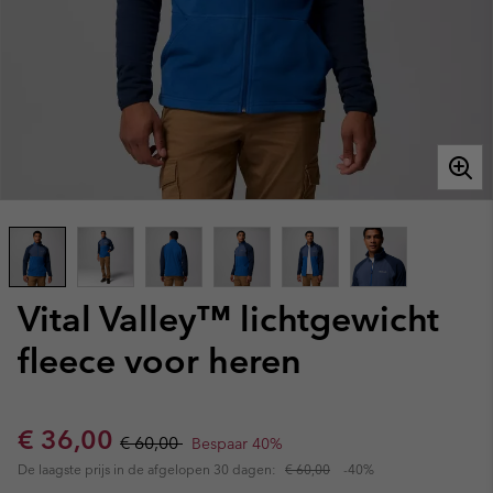
Vital Valley™ lichtgewicht
fleece voor heren
Sale price:
Regular price:
€ 36,00
€ 60,00
Bespaar 40%
De laagste prijs in de afgelopen 30 dagen:
€ 60,00
-40%