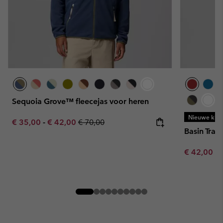
Sequoia Grove™ fleecejas voor heren
Nieuwe kleu
Minimum sale price:
Maximum sale price:
Regular price:
€ 35,00
-
€ 42,00
€ 70,00
Basin Trail
Minimum sa
€ 42,00
-