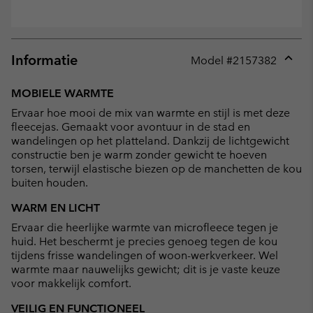
Informatie
Model #
2157382
Expan
or
MOBIELE WARMTE
collap
Ervaar hoe mooi de mix van warmte en stijl is met deze
sectio
fleecejas. Gemaakt voor avontuur in de stad en
wandelingen op het platteland. Dankzij de lichtgewicht
constructie ben je warm zonder gewicht te hoeven
torsen, terwijl elastische biezen op de manchetten de kou
buiten houden.
WARM EN LICHT
Ervaar die heerlijke warmte van microfleece tegen je
huid. Het beschermt je precies genoeg tegen de kou
tijdens frisse wandelingen of woon-werkverkeer. Wel
warmte maar nauwelijks gewicht; dit is je vaste keuze
voor makkelijk comfort.
VEILIG EN FUNCTIONEEL