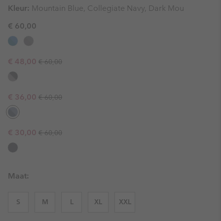
Kleur:
Mountain Blue, Collegiate Navy, Dark Mou
€ 60,00
Regular price:
Sale price:
€ 48,00
€ 60,00
Regular price:
Sale price:
€ 36,00
€ 60,00
Regular price:
Sale price:
€ 30,00
€ 60,00
Maat:
S
M
L
XL
XXL