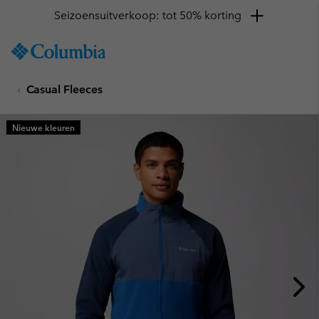
Seizoensuitverkoop: tot 50% korting
SKIP
Columbia
TO
Sportswear
CONTENT
Casual Fleeces
SKIP
TO
MAIN
Nieuwe kleuren
NAV
SKIP
TO
SEARCH