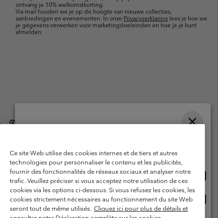
ontvang je 10% welkomstkorting.
Via mail houden we je op de hoogte van nieuwe collecties,
aanbiedingen en evenementen. In onze
Privacyverklaring
lees je hoe we
je gegevens verwerken voor marketingdoeleinden en hoe je je kunt
afmelden.
België (Nederlands)
English ›
français ›
|
|
Selecteer je verzendlocatie en taal
©
2026
Columbia Sportswear International Sarl. Avenue des Morgines, 12
1213 Petit-Lancy, Zwitserland. All rights reserved.
Online shoppen beschikbaar
Ce site Web utilise des cookies internes et de tiers et autres
Gebruiksvoorwaarden
Verkoopvoorwaarden
Garantie
technologies pour personnaliser le contenu et les publicités,
fournir des fonctionnalités de réseaux sociaux et analyser notre
Onlin
United States
Privacybeleid
Gebruiksvoorwaarden voor lidmaatschap
trafic. Veuillez préciser si vous acceptez notre utilisation de ces
shopp
cookies via les options ci-dessous. Si vous refusez les cookies, les
Voorwaarden voor door gebruikers gegenereerde inhoud
Impressum
besch
Onlin
Belgium-English
cookies strictement nécessaires au fonctionnement du site Web
shopp
Cookies
seront tout de même utilisés.
Cliquez ici pour plus de détails et
besch
consulter notre Déclaration complète sur les cookies.