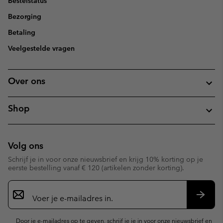
Bestelstatus
Bezorging
Betaling
Veelgestelde vragen
Over ons
Shop
Volg ons
Schrijf je in voor onze nieuwsbrief en krijg 10% korting op je
eerste bestelling vanaf € 120 (artikelen zonder korting).
Aanmelden
voor
e-
Inschr
mailupdates
Door je e-mailadres op te geven, schrijf je je in voor onze nieuwsbrief en