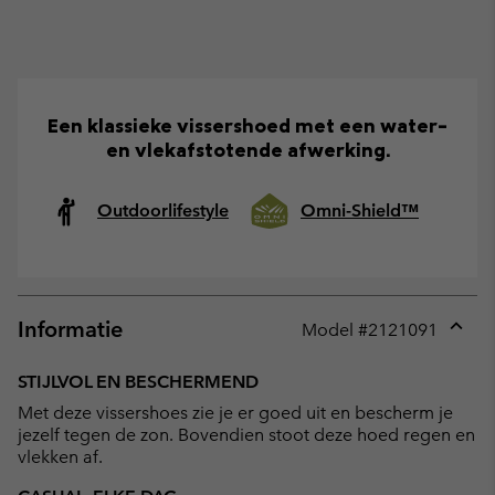
Een klassieke vissershoed met een water-
en vlekafstotende afwerking.
Outdoorlifestyle
Omni-Shield™
Informatie
Model #
2121091
Expan
or
STIJLVOL EN BESCHERMEND
collap
Met deze vissershoes zie je er goed uit en bescherm je
sectio
jezelf tegen de zon. Bovendien stoot deze hoed regen en
vlekken af.