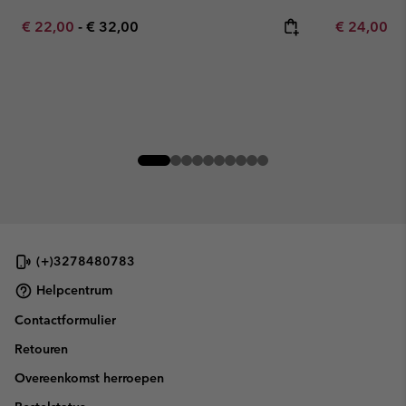
Minimum sale price:
Maximum price:
Minimum sa
€ 22,00
-
€ 32,00
€ 24,00
-
(+)3278480783
Helpcentrum
Contactformulier
Retouren
Overeenkomst herroepen