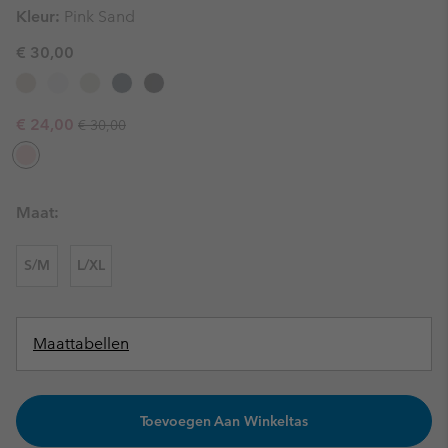
Kleur:
Pink Sand
€ 30,00
Regular price:
Sale price:
€ 24,00
€ 30,00
Maat:
S/M
L/XL
Maattabellen
Toevoegen Aan Winkeltas