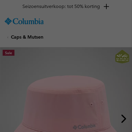
Seizoensuitverkoop: tot 50% korting
SKIP
Columbia
TO
Sportswear
CONTENT
Caps & Mutsen
SKIP
TO
MAIN
Sale
NAV
SKIP
TO
SEARCH