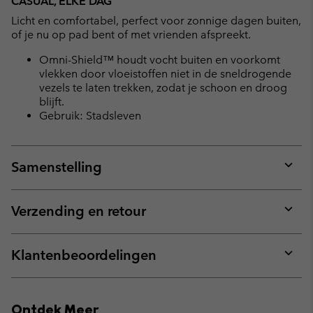
CASUAL, ELKE DAG
Licht en comfortabel, perfect voor zonnige dagen buiten,
of je nu op pad bent of met vrienden afspreekt.
Omni-Shield™ houdt vocht buiten en voorkomt
vlekken door vloeistoffen niet in de sneldrogende
vezels te laten trekken, zodat je schoon en droog
blijft.
Gebruik: Stadsleven
Samenstelling
Expan
or
collap
Verzending en retour
sectio
Expan
or
collap
Klantenbeoordelingen
sectio
Expan
or
collap
Ontdek Meer
sectio