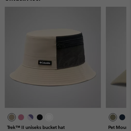
Trek™ II uniseks bucket hat
Pet Mounta