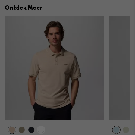
collap
Ontdek Meer
sectio