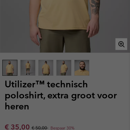
Utilizer™ technisch
poloshirt, extra groot voor
heren
Sale price:
Regular price:
€ 35,00
€ 50,00
Bespaar 30%