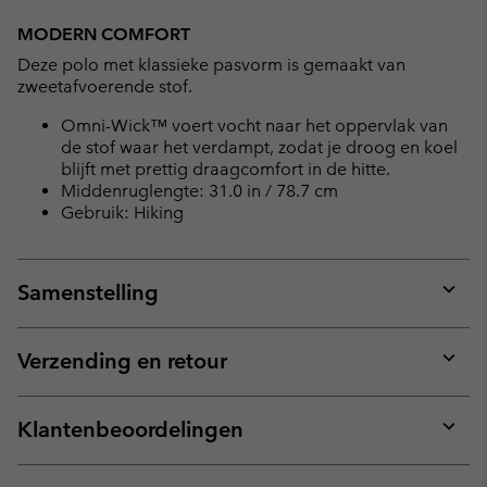
Expan
or
MODERN COMFORT
collap
Deze polo met klassieke pasvorm is gemaakt van
sectio
zweetafvoerende stof.
Omni-Wick™ voert vocht naar het oppervlak van
de stof waar het verdampt, zodat je droog en koel
blijft met prettig draagcomfort in de hitte.
Middenruglengte: 31.0 in / 78.7 cm
Gebruik: Hiking
Samenstelling
Expan
or
collap
Verzending en retour
sectio
Expan
or
collap
Klantenbeoordelingen
sectio
Expan
or