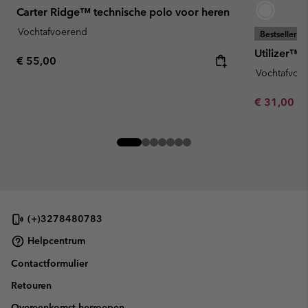
Carter Ridge™ technische polo voor heren
Vochtafvoerend
Bestseller
Utilizer™ 
Regular price:
€ 55,00
Vochtafvoe
Minimum sa
€ 31,00
-
(+)3278480783
Helpcentrum
Contactformulier
Retouren
Overeenkomst herroepen