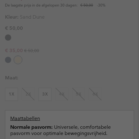
De laagste prijs in de afgelopen 30 dagen:
€ 50,00
-30%
Kleur:
Sand Dune
€ 50,00
Regular price:
Sale price:
€ 35,00
€ 50,00
Maat:
1X
2X
3X
4X
5X
6X
Maattabellen
Normale pasvorm:
Universele, comfortabele
pasvorm voor optimale bewegingsvrijheid.