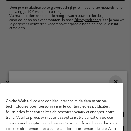
mailupdates
Door je e-mailadres op te geven, schrijf je je in voor onze nieuwsbrief en
ontvang je 10% welkomstkorting.
Via mail houden we je op de hoogte van nieuwe collecties,
aanbiedingen en evenementen. In onze
Privacyverklaring
lees je hoe we
je gegevens verwerken voor marketingdoeleinden en hoe je je kunt
afmelden.
België (Nederlands)
English ›
français ›
|
|
Selecteer je verzendlocatie en taal
©
2026
Columbia Sportswear International Sarl. Avenue des Morgines, 12
1213 Petit-Lancy, Zwitserland. All rights reserved.
Online shoppen beschikbaar
Ce site Web utilise des cookies internes et de tiers et autres
Gebruiksvoorwaarden
Verkoopvoorwaarden
Garantie
technologies pour personnaliser le contenu et les publicités,
fournir des fonctionnalités de réseaux sociaux et analyser notre
Onlin
United States
Privacybeleid
Gebruiksvoorwaarden voor lidmaatschap
trafic. Veuillez préciser si vous acceptez notre utilisation de ces
shopp
cookies via les options ci-dessous. Si vous refusez les cookies, les
Voorwaarden voor door gebruikers gegenereerde inhoud
Impressum
besch
Onlin
Belgium-English
cookies strictement nécessaires au fonctionnement du site Web