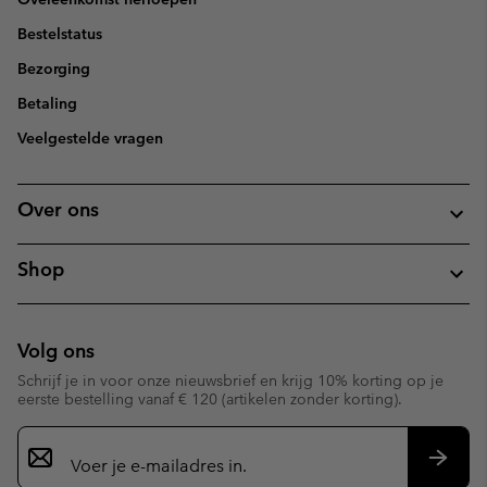
Bestelstatus
Bezorging
Betaling
Veelgestelde vragen
Over ons
Shop
Volg ons
Schrijf je in voor onze nieuwsbrief en krijg 10% korting op je
eerste bestelling vanaf € 120 (artikelen zonder korting).
Aanmelden
voor
e-
Inschr