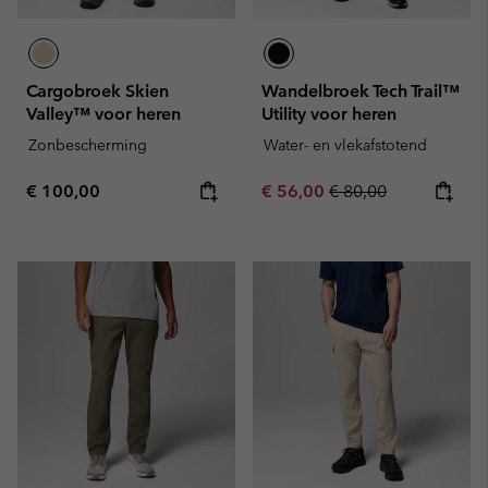
Cargobroek Skien
Wandelbroek Tech Trail™
Valley™ voor heren
Utility voor heren
Zonbescherming
Water- en vlekafstotend
Regular price:
Sale price:
Regular price:
€ 100,00
€ 56,00
€ 80,00