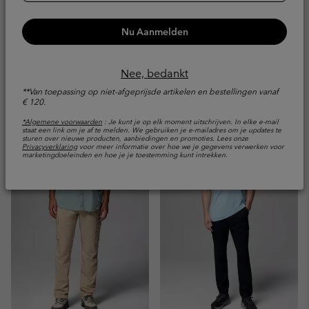
Nu Aanmelden
Chill Creek™
Wandelbroek Tech Trail™
Nee, bedankt
wandelbroek voor heren
Utility voor heren
**Van toepassing op niet-afgeprijsde artikelen en bestellingen vanaf
Water- en vlekafstotend
Water- en vlekafstotend
€ 120.
Minimum sale price:
Maximum sale price:
Regular price:
€ 72,00
-
€ 84,00
€
*Algemene voorwaarden
: Je kunt je op elk moment uitschrijven. In elke e-mail
Sale price:
Regular price:
€ 48,00
€ 80,00
staat een link om je af te melden. We gebruiken je e-mailadres om je updates te
120,00
sturen over nieuwe producten, aanbiedingen en promoties. Lees onze
Privacyverklaring
voor meer informatie over hoe we je gegevens verwerken voor
marketingdoeleinden en hoe je je toestemming kunt intrekken.