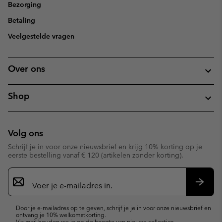
Bezorging
Betaling
Veelgestelde vragen
Over ons
Shop
Volg ons
Schrijf je in voor onze nieuwsbrief en krijg 10% korting op je
eerste bestelling vanaf € 120 (artikelen zonder korting).
Aanmelden
voor
e-
Inschr
mailupdates
Door je e-mailadres op te geven, schrijf je je in voor onze nieuwsbrief en
ontvang je 10% welkomstkorting.
Via mail houden we je op de hoogte van nieuwe collecties,