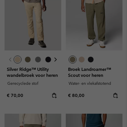
Silver Ridge™ Utility
Broek Landroamer™
wandelbroek voor heren
Scout voor heren
Gerecyclede stof
Water- en vlekafstotend
Regular price:
Regular price:
€ 70,00
€ 80,00