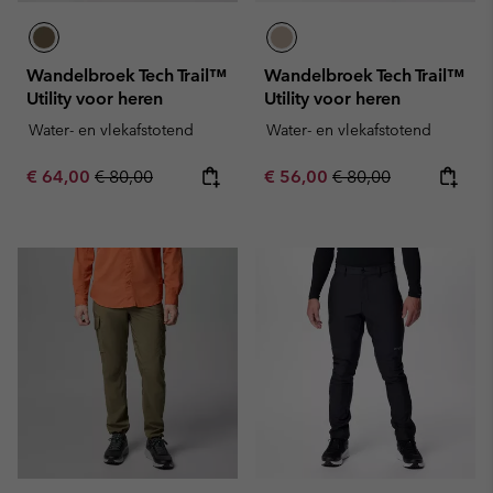
Wandelbroek Tech Trail™
Wandelbroek Tech Trail™
Utility voor heren
Utility voor heren
Water- en vlekafstotend
Water- en vlekafstotend
Sale price:
Regular price:
Sale price:
Regular price:
€ 64,00
€ 80,00
€ 56,00
€ 80,00