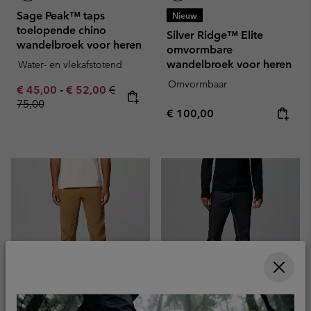
Sage Peak™ taps
Nieuw
toelopende chino
Silver Ridge™ Elite
wandelbroek voor heren
omvormbare
wandelbroek voor heren
Water- en vlekafstotend
Omvormbaar
Minimum sale price:
Maximum sale price:
Regular price:
€ 45,00
-
€ 52,00
€
75,00
Regular price:
€ 100,00