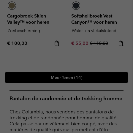
Cargobroek Skien
Softshellbroek Vast
Valley™ voor heren
Canyon™ voor heren
Zonbescherming
Water- en vlekafstotend
Regular price:
Sale price:
Regular price:
€ 100,00
€ 55,00
€ 110,00
Meer Tonen (14)
Pantalon de randonnée et de trekking homme
Chez Columbia, nous vendons des pantalons de
trekking et de randonnée pour homme de qualité.
Cela passe par un vêtement bien coupé, avec des
matières de qualité qui vous permettent d'être