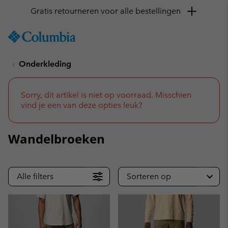
SKIP
Columbia
TO
Sportswear
CONTENT
Onderkleding
SKIP
TO
MAIN
NAV
Sorry, dit artikel is niet op voorraad. Misschien
vind je een van deze opties leuk?
SKIP
TO
SEARCH
Wandelbroeken
Alle filters
Sorteren op