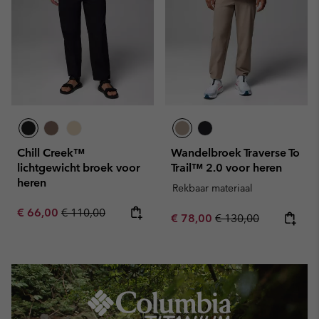
Chill Creek™
Wandelbroek Traverse To
lichtgewicht broek voor
Trail™ 2.0 voor heren
heren
Rekbaar materiaal
Sale price:
Regular price:
€ 66,00
€ 110,00
Sale price:
Regular price:
€ 78,00
€ 130,00