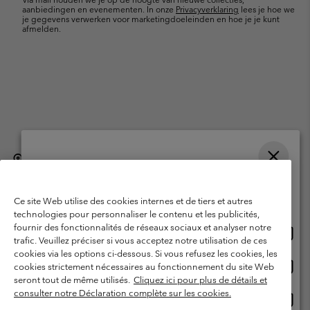
aanbiedingen en evenementen. In onze
Privacyverklaring
lees je hoe we
je gegevens verwerken voor marketingdoeleinden en hoe je je kunt
afmelden.
België (Nederlands)
English ›
français ›
|
|
Selecteer je verzendlocatie en taal
©
2026
Columbia Sportswear International Sarl. Avenue des Morgines, 12
1213 Petit-Lancy, Zwitserland. All rights reserved.
Online shoppen beschikbaar
Ce site Web utilise des cookies internes et de tiers et autres
Gebruiksvoorwaarden
Verkoopvoorwaarden
Garantie
technologies pour personnaliser le contenu et les publicités,
fournir des fonctionnalités de réseaux sociaux et analyser notre
Onlin
United States
Privacybeleid
Gebruiksvoorwaarden voor lidmaatschap
trafic. Veuillez préciser si vous acceptez notre utilisation de ces
shopp
cookies via les options ci-dessous. Si vous refusez les cookies, les
Voorwaarden voor door gebruikers gegenereerde inhoud
Impressum
besch
Onlin
Belgium-English
cookies strictement nécessaires au fonctionnement du site Web
shopp
Cookies
seront tout de même utilisés.
Cliquez ici pour plus de détails et
besch
consulter notre Déclaration complète sur les cookies.
Onlin
Belgium-Français