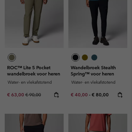
ROC™ Lite 5 Pocket
Wandelbroek Stealth
wandelbroek voor heren
Spring™ voor heren
Water- en vlekafstotend
Water- en vlekafstotend
Sale price:
Regular price:
Minimum sale price:
Maximum price:
€ 63,00
€ 90,00
€ 40,00
-
€ 80,00