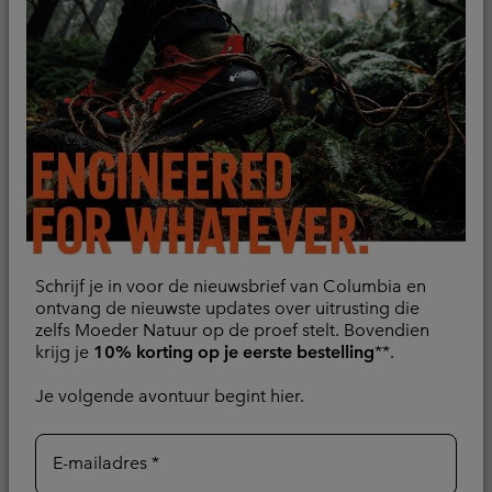
Cosmiques Pro™
Nieuw
wandelbroek voor heren
Whistler Peak™
waterdichte
Water- en vlekafstotend
wandelbroek voor heren
Sale price:
Regular price:
€ 77,00
€ 110,00
Waterdicht
Regular price:
€ 200,00
Schrijf je in voor de nieuwsbrief van Columbia en
ontvang de nieuwste updates over uitrusting die
zelfs Moeder Natuur op de proef stelt. Bovendien
krijg je
10% korting op je eerste bestelling
**.
Je volgende avontuur begint hier.
E-mailadres