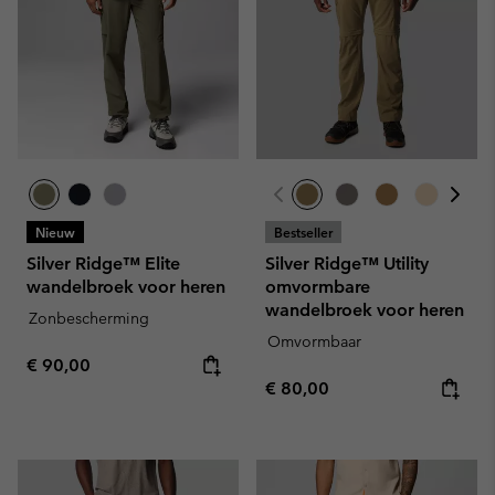
Nieuw
Bestseller
Silver Ridge™ Elite
Silver Ridge™ Utility
wandelbroek voor heren
omvormbare
wandelbroek voor heren
Zonbescherming
Omvormbaar
Regular price:
€ 90,00
Regular price:
€ 80,00