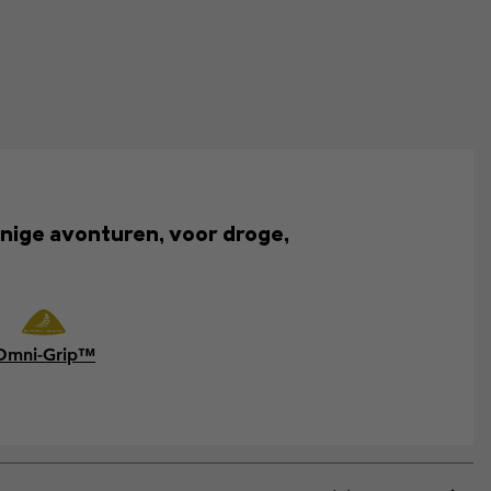
nnige avonturen, voor droge,
Omni-Grip™