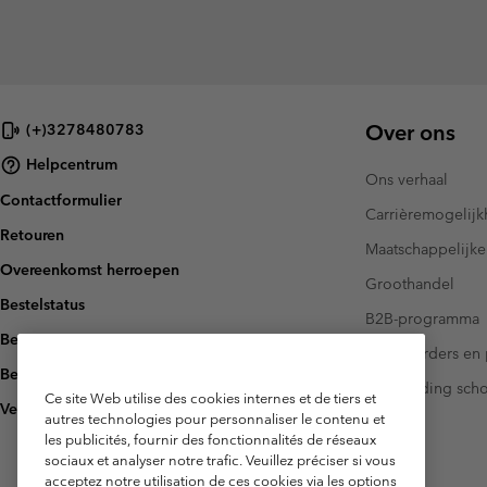
Over ons
(+)3278480783
Helpcentrum
Ons verhaal
Contactformulier
Carrièremogelij
Retouren
Maatschappelijke
Overeenkomst herroepen
Groothandel
Bestelstatus
B2B-programma
Bezorging
Investeerders en 
Betaling
Handleiding sch
Ce site Web utilise des cookies internes et de tiers et
Veelgestelde vragen
autres technologies pour personnaliser le contenu et
les publicités, fournir des fonctionnalités de réseaux
sociaux et analyser notre trafic. Veuillez préciser si vous
acceptez notre utilisation de ces cookies via les options