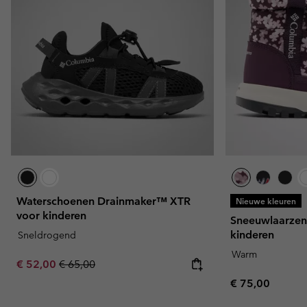
Waterschoenen Drainmaker™ XTR
Nieuwe kleuren
voor kinderen
Sneeuwlaarzen
kinderen
Sneldrogend
Warm
Sale price:
Regular price:
€ 52,00
€ 65,00
Regular price:
€ 75,00