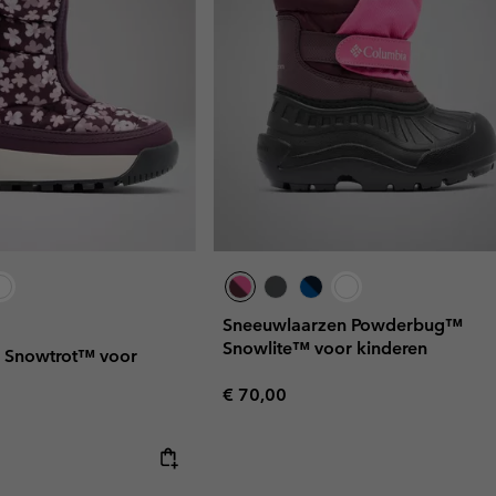
Sneeuwlaarzen Powderbug™
Snowlite™ voor kinderen
 Snowtrot™ voor
Regular price:
€ 70,00