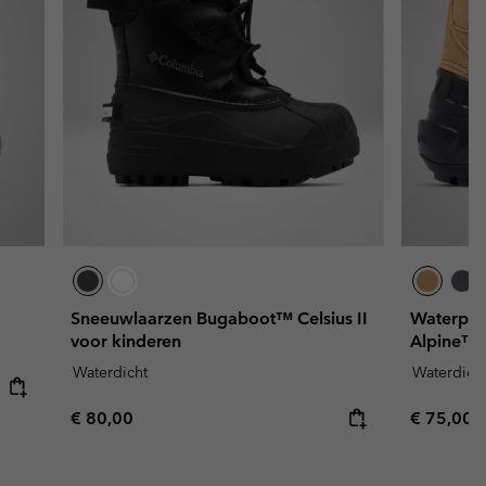
Sneeuwlaarzen Bugaboot™ Celsius II
Waterpro
voor kinderen
Alpine™ 
Waterdicht
Waterdich
Regular price:
Regular p
€ 80,00
€ 75,00