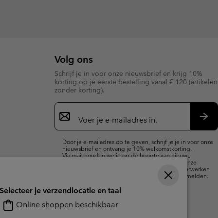
Volg ons
Schrijf je in voor onze nieuwsbrief en krijg 10%
korting op je eerste bestelling vanaf € 120 (artikelen
zonder korting).
Aanmelden
voor
e-
Insc
mailupdates
Door je e-mailadres op te geven, schrijf je je in voor onze
nieuwsbrief en ontvang je 10% welkomstkorting.
Via mail houden we je op de hoogte van nieuwe
collecties, aanbiedingen en evenementen. In onze
Privacyverklaring
lees je hoe we je gegevens verwerken
voor marketingdoeleinden en hoe je je kunt afmelden.
Selecteer je verzendlocatie en taal
Online shoppen beschikbaar