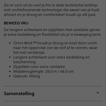
collap
Zie er cool uit en voel je fris in deze technische tanktop
sectio
met vochtafvoerende technologie die zweet van je huid
afvoert en je droog en comfortabel houdt op elk pad.
BEWEEG VRIJ
De langere achterkant en zijsplitten met ventilatie geven
je extra bedekking en flexibiliteit als je in beweging bent.
Omni-Wick™ houdt je droog en koel door vocht
naar het oppervlak van de stof af te voeren, waar
het snel verdampt.
Langere achterkant voor extra bedekking en
bescherming
Zijsplitten voor extra ventilatie
Middenruglengte: 26.0 in / 66.0 cm
Gebruik: Hiking
Samenstelling
Expan
or