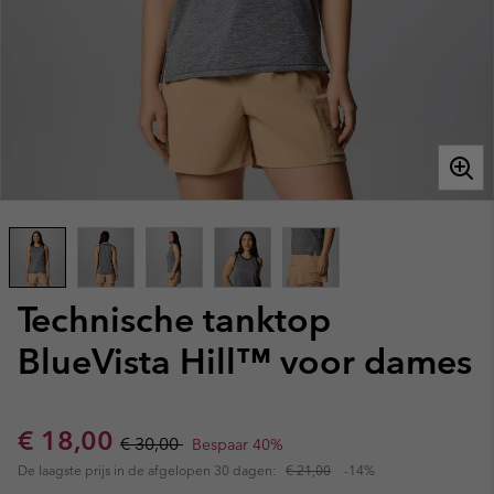
Technische tanktop
BlueVista Hill™ voor dames
Sale price:
Regular price:
€ 18,00
€ 30,00
Bespaar 40%
De laagste prijs in de afgelopen 30 dagen:
€ 21,00
-14%