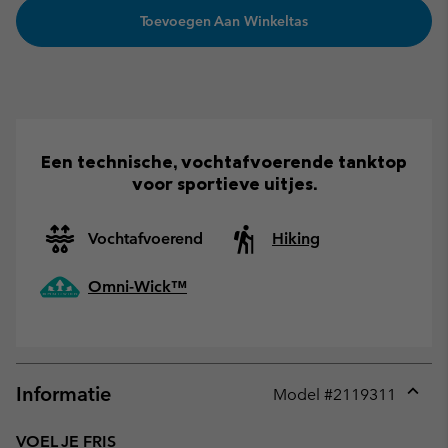
Toevoegen Aan Winkeltas
Een technische, vochtafvoerende tanktop
voor sportieve uitjes.
Vochtafvoerend
Hiking
Omni-Wick™
Informatie
Model #
2119311
Expan
or
VOEL JE FRIS