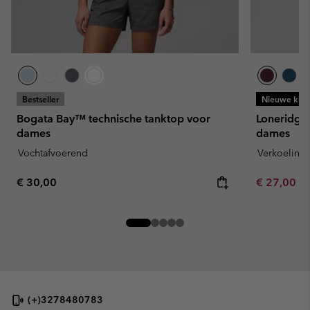
Bestseller
Nieuwe kleu
Bogata Bay™ technische tanktop voor
Loneridge
dames
dames
Vochtafvoerend
Verkoeling
Regular price:
Minimum sa
€ 30,00
€ 27,00
-
(+)3278480783