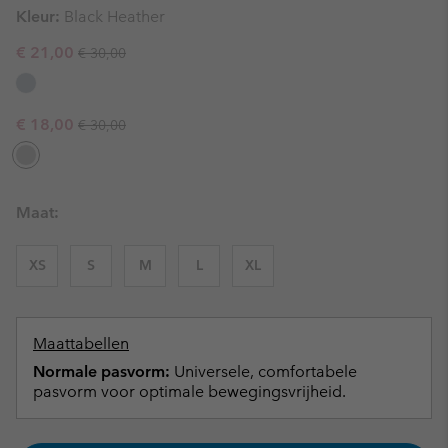
Kleur:
Black Heather
Regular price:
Sale price:
€ 21,00
€ 30,00
Regular price:
Sale price:
€ 18,00
€ 30,00
Maat:
XS
S
M
L
XL
Maattabellen
Normale pasvorm:
Universele, comfortabele
pasvorm voor optimale bewegingsvrijheid.