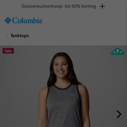
Seizoensuitverkoop: tot 50% korting
SKIP
Columbia
TO
Sportswear
CONTENT
Tanktops
SKIP
TO
MAIN
Sale
NAV
SKIP
TO
SEARCH