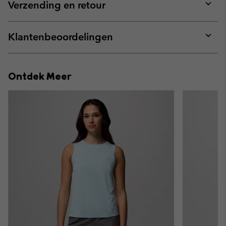
collap
Verzending en retour
sectio
Expan
or
collap
Klantenbeoordelingen
sectio
Expan
or
collap
Ontdek Meer
sectio