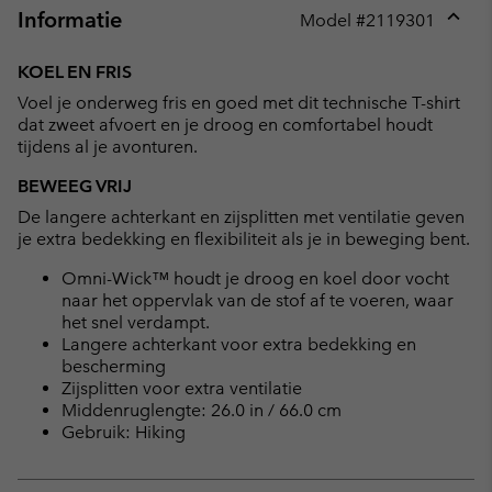
Informatie
Model #
2119301
Expan
or
KOEL EN FRIS
collap
Voel je onderweg fris en goed met dit technische T-shirt
sectio
dat zweet afvoert en je droog en comfortabel houdt
tijdens al je avonturen.
BEWEEG VRIJ
De langere achterkant en zijsplitten met ventilatie geven
je extra bedekking en flexibiliteit als je in beweging bent.
Omni-Wick™ houdt je droog en koel door vocht
naar het oppervlak van de stof af te voeren, waar
het snel verdampt.
Langere achterkant voor extra bedekking en
bescherming
Zijsplitten voor extra ventilatie
Middenruglengte: 26.0 in / 66.0 cm
Gebruik: Hiking