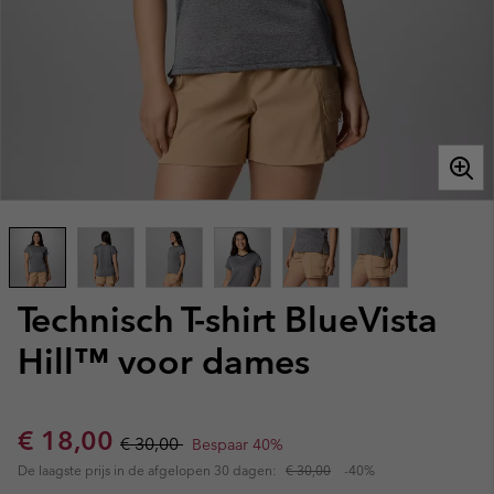
Technisch T-shirt BlueVista
Hill™ voor dames
Sale price:
Regular price:
€ 18,00
€ 30,00
Bespaar 40%
De laagste prijs in de afgelopen 30 dagen:
€ 30,00
-40%