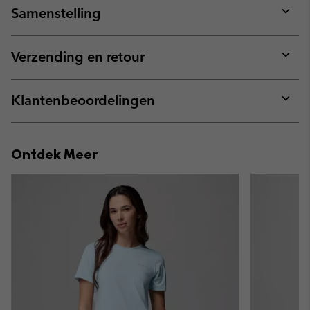
Samenstelling
Expan
or
collap
Verzending en retour
sectio
Expan
or
collap
Klantenbeoordelingen
sectio
Expan
or
collap
Ontdek Meer
sectio