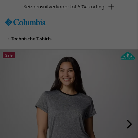
Seizoensuitverkoop: tot 50% korting
SKIP
Columbia
TO
Sportswear
CONTENT
Technische T-shirts
SKIP
TO
MAIN
Sale
NAV
SKIP
TO
SEARCH