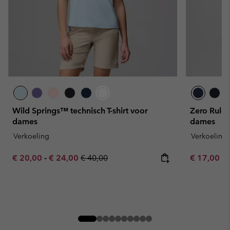
Wild Springs™ technisch T-shirt voor
Zero Rules™
dames
dames
Verkoeling
Verkoeling
Minimum sale price:
Maximum sale price:
Regular price:
Minimum sa
€ 20,00
-
€ 24,00
€ 40,00
€ 17,00
-