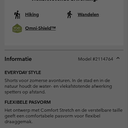
Hiking
Wandelen
Omni-Shield™
Informatie
Model #
2114764
Expan
or
EVERYDAY STYLE
collap
Shorts voor zomerse avonturen. In de stad en in de
sectio
natuur houdt de water- en vlekafstotende afwerking
spetters op afstand.
FLEXIBELE PASVORM
Het ontwerp met Comfort Stretch en de verstelbare taille
geeft een comfortabele pasvorm voor flexibel
draaggemak.