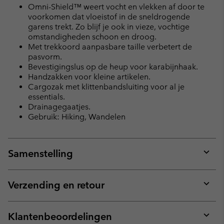
Omni-Shield™ weert vocht en vlekken af door te
voorkomen dat vloeistof in de sneldrogende
garens trekt. Zo blijf je ook in vieze, vochtige
omstandigheden schoon en droog.
Met trekkoord aanpasbare taille verbetert de
pasvorm.
Bevestigingslus op de heup voor karabijnhaak.
Handzakken voor kleine artikelen.
Cargozak met klittenbandsluiting voor al je
essentials.
Drainagegaatjes.
Gebruik: Hiking, Wandelen
Samenstelling
Expan
or
collap
Verzending en retour
sectio
Expan
or
collap
Klantenbeoordelingen
sectio