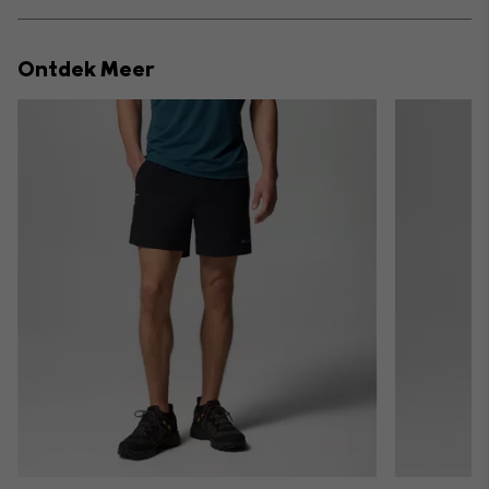
Expan
or
collap
Ontdek Meer
sectio