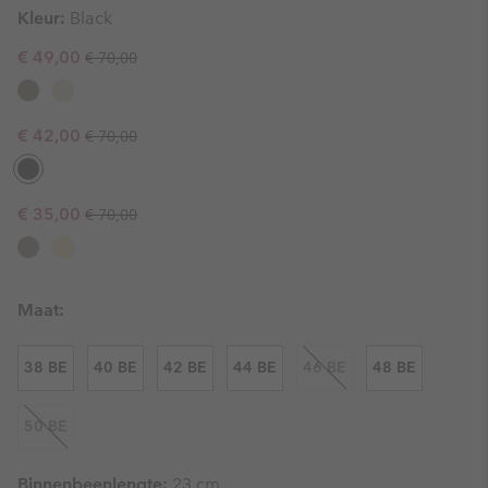
Kleur:
Black
Regular price:
Sale price:
€ 49,00
€ 70,00
Regular price:
Sale price:
€ 42,00
€ 70,00
Regular price:
Sale price:
€ 35,00
€ 70,00
Maat:
38 BE
40 BE
42 BE
44 BE
46 BE
48 BE
50 BE
Binnenbeenlengte:
23 cm