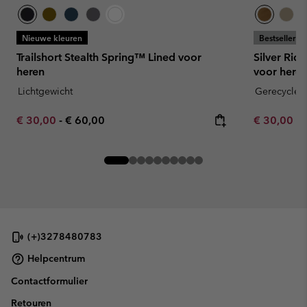
Nieuwe kleuren
Bestseller
Trailshort Stealth Spring™ Lined voor
Silver Rid
heren
voor here
Lichtgewicht
Gerecyclede
Minimum sale price:
Maximum price:
Minimum sa
€ 30,00
-
€ 60,00
€ 30,00
-
(+)3278480783
Helpcentrum
Contactformulier
Retouren