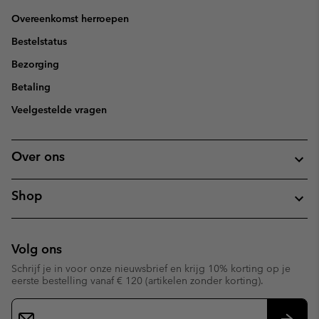
Overeenkomst herroepen
Bestelstatus
Bezorging
Betaling
Veelgestelde vragen
Over ons
Shop
Volg ons
Schrijf je in voor onze nieuwsbrief en krijg 10% korting op je
eerste bestelling vanaf € 120 (artikelen zonder korting).
Aanmelden