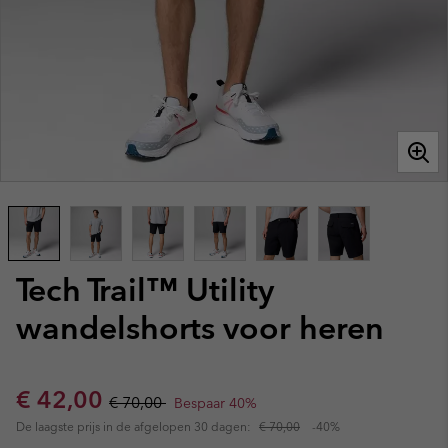
Tech Trail™ Utility
wandelshorts voor heren
Sale price:
Regular price:
€ 42,00
€ 70,00
Bespaar 40%
De laagste prijs in de afgelopen 30 dagen:
€ 70,00
-40%