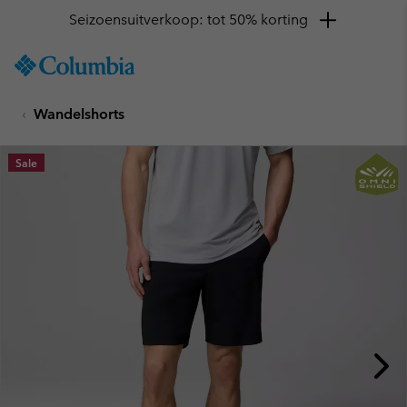
Seizoensuitverkoop: tot 50% korting
SKIP
Columbia
TO
Sportswear
CONTENT
Wandelshorts
SKIP
TO
MAIN
Sale
NAV
SKIP
TO
SEARCH